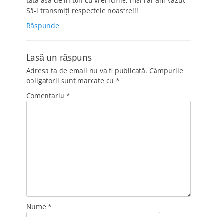
tata aşa de în ton cu vremurile, mai rar am văzut.
Să-i transmiţi respectele noastre!!!
Răspunde
Lasă un răspuns
Adresa ta de email nu va fi publicată.
Câmpurile
obligatorii sunt marcate cu
*
Comentariu
*
Nume
*