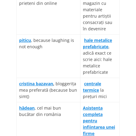
prieteni din online
magazin cu
materiale
pentru artiştii
consacraţi sau
în devenire
piticu
, because laughing is
hale metalice
not enough
prefabricate
,
adică exact ce
scrie aici: hale
metalice
prefabricate
cristina bazavan
,
bloggerița
centrale
mea preferată (because bun
termice
la
simț)
preţuri mici
hădean
, cel mai bun
Asistenta
bucătar din românia
completa
pentru
infiintarea unei
firme