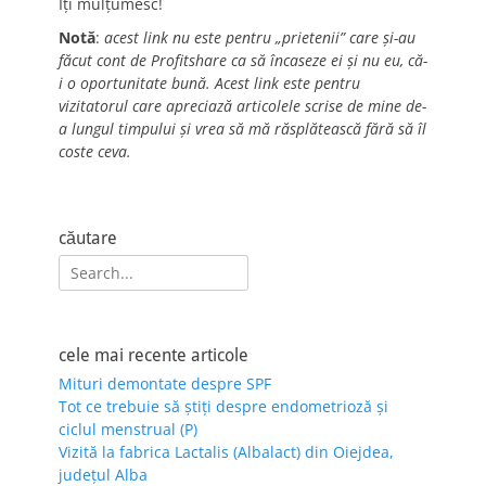
Îți mulțumesc!
Notă
:
acest link nu este pentru „prietenii” care și-au
făcut cont de Profitshare ca să încaseze ei și nu eu, că-
i o oportunitate bună. Acest link este pentru
vizitatorul care apreciază articolele scrise de mine de-
a lungul timpului și vrea să mă răsplătească fără să îl
coste ceva.
căutare
Search
for:
cele mai recente articole
Mituri demontate despre SPF
Tot ce trebuie să știți despre endometrioză și
ciclul menstrual (P)
Vizită la fabrica Lactalis (Albalact) din Oiejdea,
județul Alba