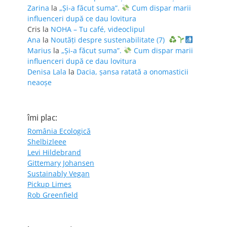
Zarina
la
„Și-a făcut suma”.
Cum dispar marii
influenceri după ce dau lovitura
Cris
la
NOHA – Tu café, videoclipul
Ana
la
Noutăți despre sustenabilitate (7)
Marius
la
„Și-a făcut suma”.
Cum dispar marii
influenceri după ce dau lovitura
Denisa Lala
la
Dacia, șansa ratată a onomasticii
neaoșe
îmi plac:
România Ecologică
Shelbizleee
Levi Hildebrand
Gittemary Johansen
Sustainably Vegan
Pickup Limes
Rob Greenfield