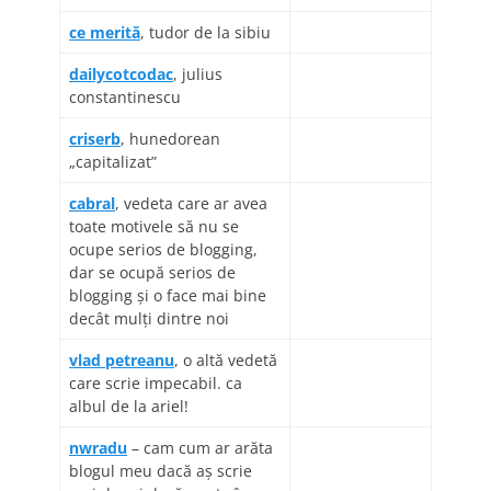
ce merită
, tudor de la sibiu
dailycotcodac
, julius
constantinescu
criserb
, hunedorean
„capitalizat”
cabral
, vedeta care ar avea
toate motivele să nu se
ocupe serios de blogging,
dar se ocupă serios de
blogging şi o face mai bine
decât mulţi dintre noi
vlad petreanu
, o altă vedetă
care scrie impecabil. ca
albul de la ariel!
nwradu
– cam cum ar arăta
blogul meu dacă aş scrie