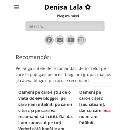
Denisa Lala ✿
blog my mind
Search
for:
Facebook
Email
YouTube
Instagram
Recomandări
Pe lângă sutele de recomandări de tot felul pe
care le poți găsi pe acest blog, am grupat mai jos
și câteva bloguri pe care le recomand.
Oameni pe care-i ştiu de o
Oameni pe
viaţă de
om
blogger, pe
care-i citesc
care i-am întâlnit, pe care-i
[sau citeam],
citesc şi pe care vă
dar cu care
încă
recomand să-i citiţi.
Da, da,
nu m-am
i-am cunoscut pe toţi.
întâlnit.
Vedeţi câtă bogăţie am