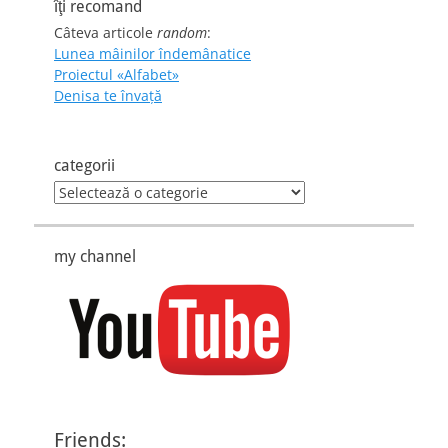
îţi recomand
Câteva articole
random
:
Lunea mâinilor îndemânatice
Proiectul «Alfabet»
Denisa te învaţă
categorii
categorii
my channel
Friends: