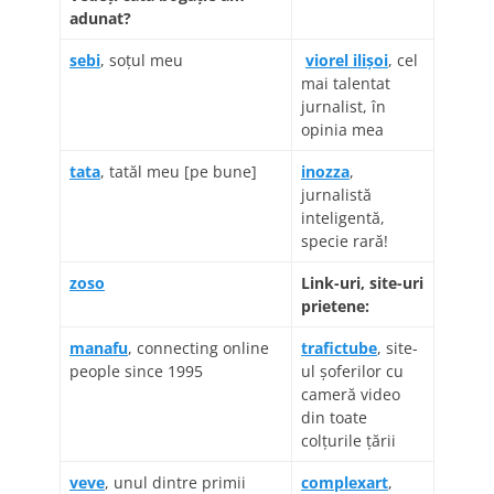
adunat?
sebi
, soţul meu
viorel ilișoi
, cel
mai talentat
jurnalist, în
opinia mea
tata
, tatăl meu [pe bune]
inozza
,
jurnalistă
inteligentă,
specie rară!
zoso
Link-uri, site-uri
prietene:
manafu
, connecting online
trafictube
, site-
people since 1995
ul şoferilor cu
cameră video
din toate
colţurile ţării
veve
, unul dintre primii
complexart
,