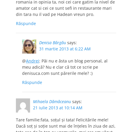
romania in opinia ta, noi cei care gatim la nivel de
amator cat si cei ce sunt sefi in restaurante mari
din tara nu il vad pe Hadean vreun pro.
Răspunde
Denisa Bârgău
says:
31 martie 2013 at 6:22 AM
@
Andrei
: Păi nu e ăsta un blog personal, al
meu adică? Nu e clar că tot ce scrie pe
denisuca.com sunt părerile mele? :)
Răspunde
Mihaela Dămăceanu
says:
21 iulie 2013 at 10:14 AM
Tare familie:fata, soţul şi tata! Felicitările mele!
Dacă soţ şi soţie sunt mai de înţeles în ziua de azi,