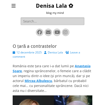
Denisa Lala ✿
blog my mind
Search
for:
Facebook
Email
YouTube
Instagram
O țară a contrastelor
Posted
Author
12 decembrie 2025
Denisa Lala
Leave a
on
comment
România este țara care i-a dat lumii pe
Anastasia
Soare
, regina sprâncenelor, o femeie care a clădit
un imperiu dintr-o idee (și prin muncă), dar și pe
actorul
Mircea Albulescu
, bărbatul cu probabil
cele mai… cu personalitate sprâncene. Dacă nici
asta nu-i diversitate…