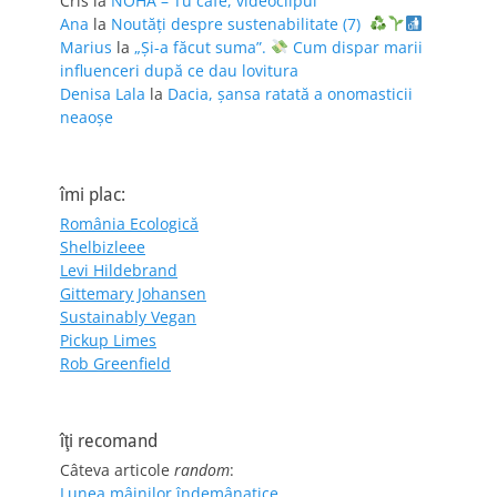
Cris
la
NOHA – Tu café, videoclipul
Ana
la
Noutăți despre sustenabilitate (7)
Marius
la
„Și-a făcut suma”.
Cum dispar marii
influenceri după ce dau lovitura
Denisa Lala
la
Dacia, șansa ratată a onomasticii
neaoșe
îmi plac:
România Ecologică
Shelbizleee
Levi Hildebrand
Gittemary Johansen
Sustainably Vegan
Pickup Limes
Rob Greenfield
îţi recomand
Câteva articole
random
:
Lunea mâinilor îndemânatice