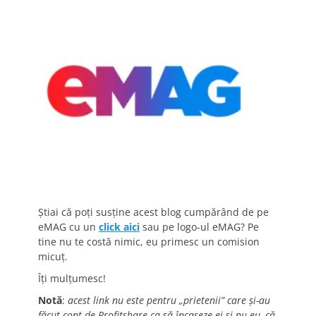
Știai că poți susține acest blog cumpărând de pe
eMAG cu un
click aici
sau pe logo-ul eMAG? Pe
tine nu te costă nimic, eu primesc un comision
micuț.
Îți mulțumesc!
Notă
:
acest link nu este pentru „prietenii” care și-au
făcut cont de Profitshare ca să încaseze ei și nu eu, că-