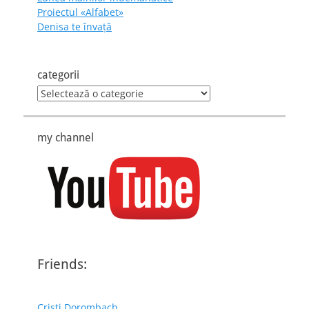
Proiectul «Alfabet»
Denisa te învaţă
categorii
categorii
my channel
Friends:
Cristi Dorombach