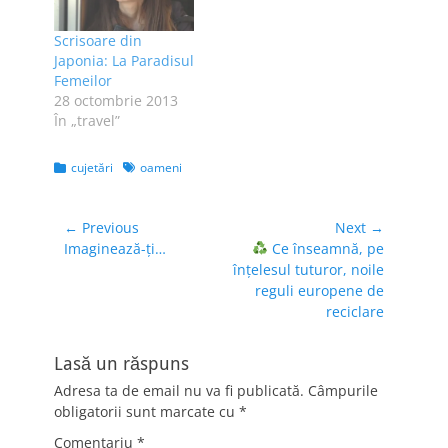
aglomeratie;
probabil ca la fel
Scrisoare din
spun si ceilalti
Japonia: La Paradisul
turisti si totusi, vin
Femeilor
in continuare aici.…
28 octombrie 2013
În „travel”
Categories
Tags
cujetări
oameni
Navigare
← Previous
Next →
Previous
Next
Imaginează-ți…
Ce înseamnă, pe
în
post:
post:
înțelesul tuturor, noile
articole
reguli europene de
reciclare
Lasă un răspuns
Adresa ta de email nu va fi publicată.
Câmpurile
obligatorii sunt marcate cu
*
Comentariu
*