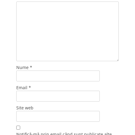
Nume
*
Email
*
Site web
Notifică-mă prin email când sunt publicate alte