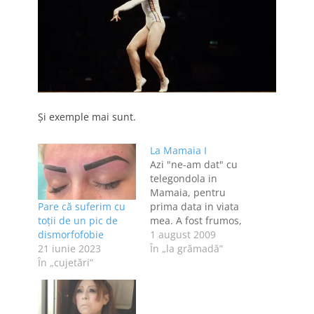
Și exemple mai sunt.
La Mamaia I
Azi "ne-am dat" cu
telegondola in
Mamaia, pentru
Pare că suferim cu
prima data in viata
toții de un pic de
mea. A fost frumos,
dismorfofobie
dar cam scurt [15
1 august 2009
21 iunie 2023
minute], iar maine
În „la grămadă”
În „cujetări”
mai mergem o data.
Ne-am plimbat prin
statiune si m-am
ingrozit de