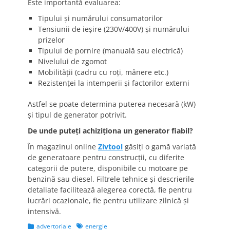
Este importantă evaluarea:
Tipului și numărului consumatorilor
Tensiunii de ieșire (230V/400V) și numărului
prizelor
Tipului de pornire (manuală sau electrică)
Nivelului de zgomot
Mobilității (cadru cu roți, mânere etc.)
Rezistenței la intemperii și factorilor externi
Astfel se poate determina puterea necesară (kW)
și tipul de generator potrivit.
De unde puteți achiziționa un generator fiabil?
În magazinul online
Zivtool
găsiți o gamă variată
de generatoare pentru construcții, cu diferite
categorii de putere, disponibile cu motoare pe
benzină sau diesel. Filtrele tehnice și descrierile
detaliate facilitează alegerea corectă, fie pentru
lucrări ocazionale, fie pentru utilizare zilnică și
intensivă.
Categories
Tags
advertoriale
energie