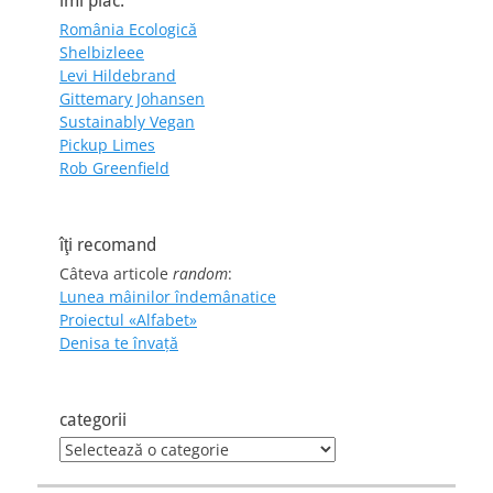
îmi plac:
România Ecologică
Shelbizleee
Levi Hildebrand
Gittemary Johansen
Sustainably Vegan
Pickup Limes
Rob Greenfield
îţi recomand
Câteva articole
random
:
Lunea mâinilor îndemânatice
Proiectul «Alfabet»
Denisa te învaţă
categorii
categorii