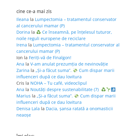
cine ce-a mai zis
Ileana
la
Lumpectomia – tratamentul conservator
al cancerului mamar (P)
Dorina
la
Ce înseamnă, pe înțelesul tuturor,
noile reguli europene de reciclare
Irena
la
Lumpectomia – tratamentul conservator al
cancerului mamar (P)
Ion
la
Feriţi-vă de Finalgon!
Ana
la
V-am anulat prezumția de nevinovăție
Zarina
la
„Și-a făcut suma”.
Cum dispar marii
influenceri după ce dau lovitura
Cris
la
NOHA – Tu café, videoclipul
Ana
la
Noutăți despre sustenabilitate (7)
Marius
la
„Și-a făcut suma”.
Cum dispar marii
influenceri după ce dau lovitura
Denisa Lala
la
Dacia, șansa ratată a onomasticii
neaoșe