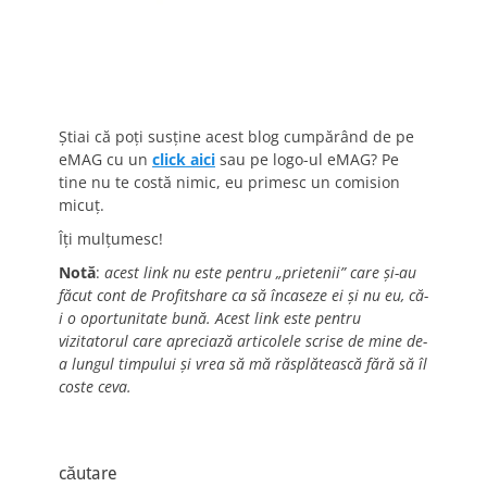
Știai că poți susține acest blog cumpărând de pe
eMAG cu un
click aici
sau pe logo-ul eMAG? Pe
tine nu te costă nimic, eu primesc un comision
micuț.
Îți mulțumesc!
Notă
:
acest link nu este pentru „prietenii” care și-au
făcut cont de Profitshare ca să încaseze ei și nu eu, că-
i o oportunitate bună. Acest link este pentru
vizitatorul care apreciază articolele scrise de mine de-
a lungul timpului și vrea să mă răsplătească fără să îl
coste ceva.
căutare