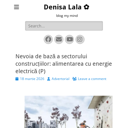
Denisa Lala ✿
blog my mind
Search
for:
Facebook
Email
YouTube
Instagram
Nevoia de bază a sectorului
construcțiilor: alimentarea cu energie
electrică (P)
Posted
Author
18 martie 2026
Advertorial
Leave a comment
on