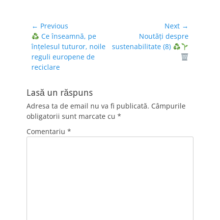
Navigare
← Previous
Next →
Previous
Next
Ce înseamnă, pe
Noutăți despre
în
post:
post:
înțelesul tuturor, noile
sustenabilitate (8)
articole
reguli europene de
reciclare
Lasă un răspuns
Adresa ta de email nu va fi publicată.
Câmpurile
obligatorii sunt marcate cu
*
Comentariu
*