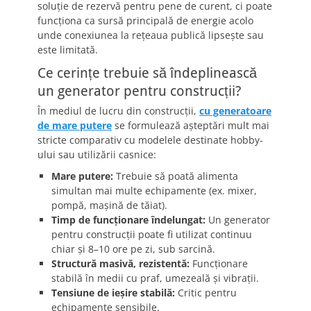
soluție de rezervă pentru pene de curent, ci poate
funcționa ca sursă principală de energie acolo
unde conexiunea la rețeaua publică lipsește sau
este limitată.
Ce cerințe trebuie să îndeplinească
un generator pentru construcții?
În mediul de lucru din construcții,
cu generatoare
de mare putere
se formulează așteptări mult mai
stricte comparativ cu modelele destinate hobby-
ului sau utilizării casnice:
Mare putere:
Trebuie să poată alimenta
simultan mai multe echipamente (ex. mixer,
pompă, mașină de tăiat).
Timp de funcționare îndelungat:
Un generator
pentru construcții poate fi utilizat continuu
chiar și 8–10 ore pe zi, sub sarcină.
Structură masivă, rezistentă:
Funcționare
stabilă în medii cu praf, umezeală și vibrații.
Tensiune de ieșire stabilă:
Critic pentru
echipamente sensibile.