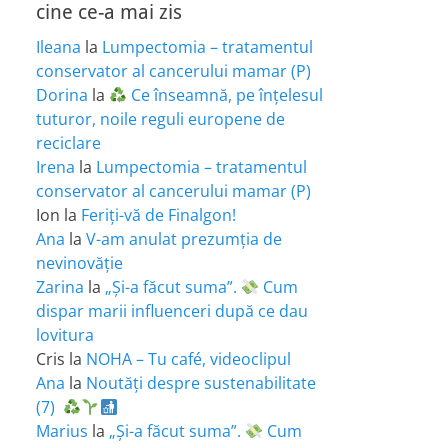
cine ce-a mai zis
Ileana
la
Lumpectomia – tratamentul
conservator al cancerului mamar (P)
Dorina
la
Ce înseamnă, pe înțelesul
tuturor, noile reguli europene de
reciclare
Irena
la
Lumpectomia – tratamentul
conservator al cancerului mamar (P)
Ion
la
Feriţi-vă de Finalgon!
Ana
la
V-am anulat prezumția de
nevinovăție
Zarina
la
„Și-a făcut suma”.
Cum
dispar marii influenceri după ce dau
lovitura
Cris
la
NOHA – Tu café, videoclipul
Ana
la
Noutăți despre sustenabilitate
(7)
Marius
la
„Și-a făcut suma”.
Cum