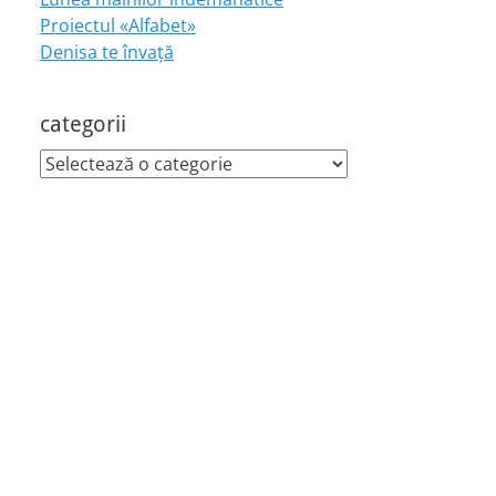
Proiectul «Alfabet»
Denisa te învaţă
categorii
categorii