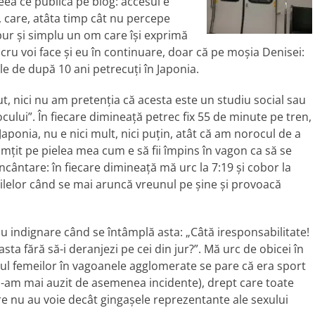
eea ce publică pe blog: accesul e
ui, care, atâta timp cât nu percepe
 pur și simplu un om care își exprimă
ucru voi face și eu în continuare, doar că pe moșia Denisei:
e de după 10 ani petrecuți în Japonia.
t, nici nu am pretenția că acesta este un studiu social sau
ocului”. În fiecare dimineață petrec fix 55 de minute pe tren,
aponia, nu e nici mult, nici puțin, atât că am norocul de a
mțit pe pielea mea cum e să fii împins în vagon ca să se
încântare: în fiecare dimineață mă urc la 7:19 și cobor la
 zilelor când se mai aruncă vreunul pe șine și provoacă
 indignare când se întâmplă asta: „Câtă iresponsabilitate!
 asta fără să-i deranjezi pe cei din jur?”. Mă urc de obicei în
tul femeilor în vagoanele agglomerate se pare că era sport
 n-am mai auzit de asemenea incidente), drept care toate
e nu au voie decât gingașele reprezentante ale sexului