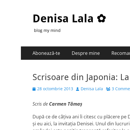
Denisa Lala ✿
blog my mind
Primary
Skip
Abonează-te
Despre mine
Recoma
to
Menu
content
Scrisoare din Japonia: L
Posted
Author
28 octombrie 2013
Denisa Lala
3 Comme
on
Scris de
Carmen Tămaş
După ce de câțiva ani îi citesc cu plăcere pe 
și eu aici, la invitația Denisei. Unul din lucru