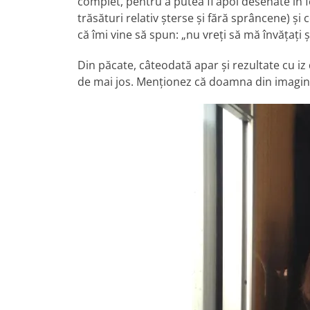
complet, pentru a putea fi apoi desenate în
trăsături relativ șterse și fără sprâncene) și
că îmi vine să spun: „nu vreți să mă învățați 
Din păcate, câteodată apar și rezultate cu i
de mai jos. Menționez că doamna din imagine 