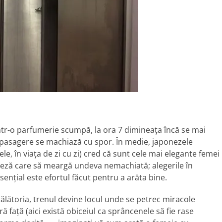
ntr-o parfumerie scumpă, la ora 7 dimineața încă se mai
in pasagere se machiază cu spor. În medie, japonezele
le, în viața de zi cu zi) cred că sunt cele mai elegante femei
neză care să meargă undeva nemachiată; alegerile în
ențial este efortul făcut pentru a arăta bine.
lătoria, trenul devine locul unde se petrec miracole
 față (aici există obiceiul ca sprâncenele să fie rase