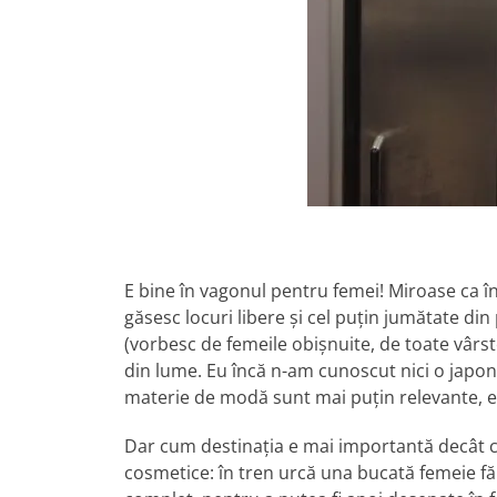
E bine în vagonul pentru femei! Miroase ca î
găsesc locuri libere și cel puțin jumătate d
(vorbesc de femeile obișnuite, de toate vârste
din lume. Eu încă n-am cunoscut nici o japo
materie de modă sunt mai puțin relevante, es
Dar cum destinația e mai importantă decât că
cosmetice: în tren urcă una bucată femeie fără