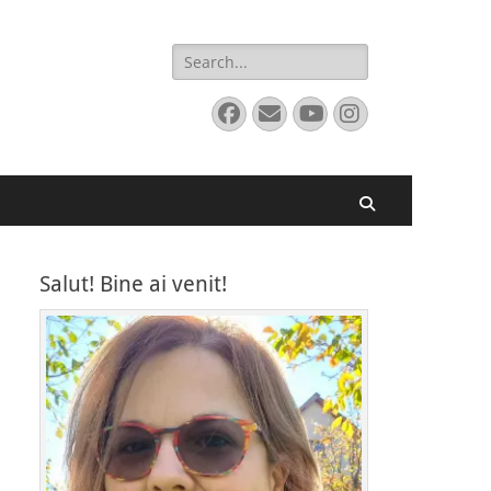
Search
for:
Facebook
Email
YouTube
Instagram
Search
Salut! Bine ai venit!