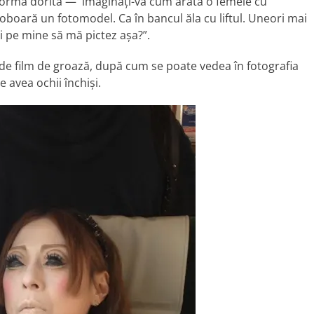
 forma dorită — imaginați-vă cum arată o femeie cu
 coboară un fotomodel. Ca în bancul ăla cu liftul. Uneori mai
și pe mine să mă pictez așa?”.
z de film de groază, după cum se poate vedea în fotografia
avea ochii închiși.