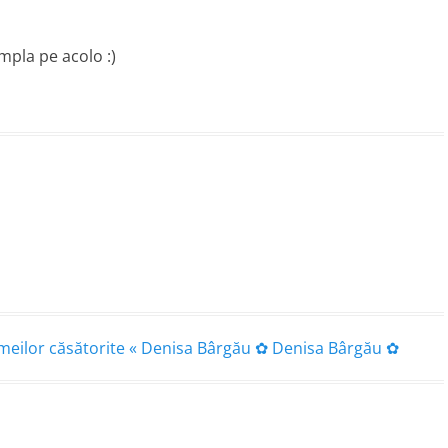
ampla pe acolo :)
femeilor căsătorite « Denisa Bârgău ✿ Denisa Bârgău ✿