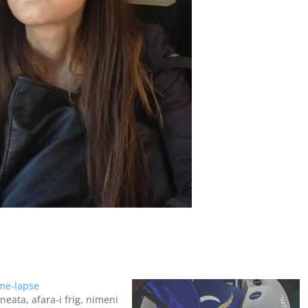
ime-lapse
neata, afara-i frig, nimeni