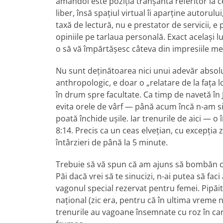
amândoi este poziția tranșantă referitor la c
liber, însă spațiul virtual îi aparține autorul
taxă de lectură, nu e prestator de servicii, e
opiniile pe tarlaua personală. Exact același l
o să vă împărtășesc câteva din impresiile mel
Nu sunt deținătoarea nici unui adevăr absolu
anthropologic, e doar o „relatare de la fața l
în drum spre facultate. Ca timp de navetă în J
evita orele de vârf — până acum încă n-am si
poată închide ușile. Iar trenurile de aici — o 
8:14. Precis ca un ceas elvețian, cu excepția
întârzieri de până la 5 minute.
Trebuie să vă spun că am ajuns să bombăn cu
Păi dacă vrei să te sinucizi, n-ai putea să faci
vagonul special rezervat pentru femei. Pipăi
național (zic era, pentru că în ultima vreme
trenurile au vagoane însemnate cu roz în car