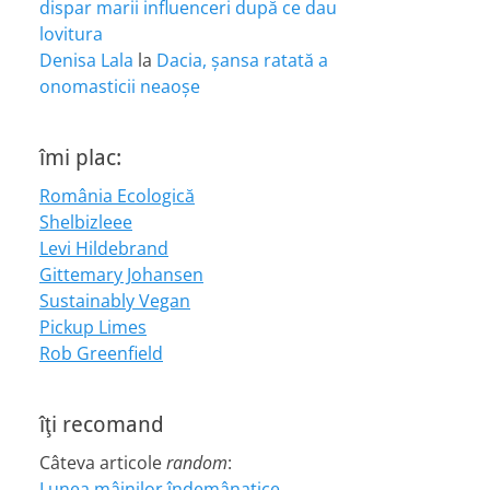
dispar marii influenceri după ce dau
lovitura
Denisa Lala
la
Dacia, șansa ratată a
onomasticii neaoșe
îmi plac:
România Ecologică
Shelbizleee
Levi Hildebrand
Gittemary Johansen
Sustainably Vegan
Pickup Limes
Rob Greenfield
îţi recomand
Câteva articole
random
:
Lunea mâinilor îndemânatice