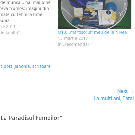
 de munca... hai mai bine
 ceva frumos: imagini din
ilmate cu tehnica time-
Fubiz
rie 2011
Q10, „mărțișorul” meu de la Nivea
e la alţii”
13 martie 2017
În „recomandări”
t-post
,
Japonia
,
scrisoare
Next →
Next
La mulţi ani, Tata!
post:
 La Paradisul Femeilor”