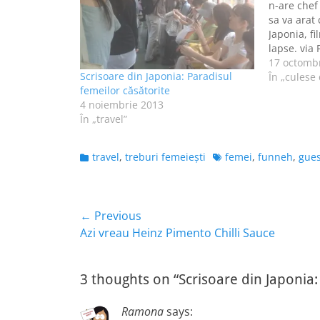
n-are chef
sa va arat
Japonia, f
lapse. via 
17 octomb
Scrisoare din Japonia: Paradisul
În „culese d
femeilor căsătorite
4 noiembrie 2013
În „travel”
Categories
Tags
travel
,
treburi femeieşti
femei
,
funneh
,
gues
Navigare
← Previous
Previous
Azi vreau Heinz Pimento Chilli Sauce
în
post:
articole
3 thoughts on “Scrisoare din Japonia:
Ramona
says: