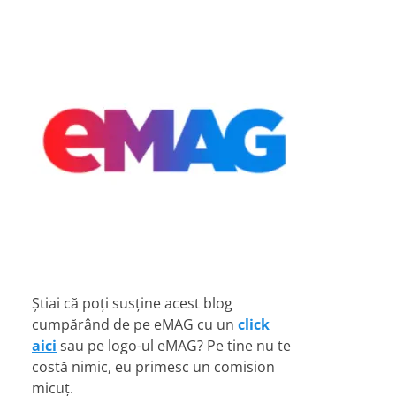
Știai că poți susține acest blog
cumpărând de pe eMAG cu un
click
aici
sau pe logo-ul eMAG? Pe tine nu te
costă nimic, eu primesc un comision
micuț.