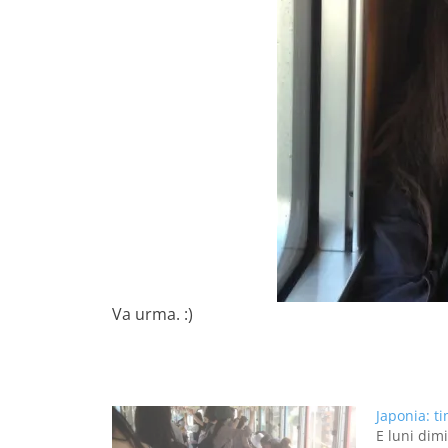
Va urma. :)
Japonia: t
E luni dimi