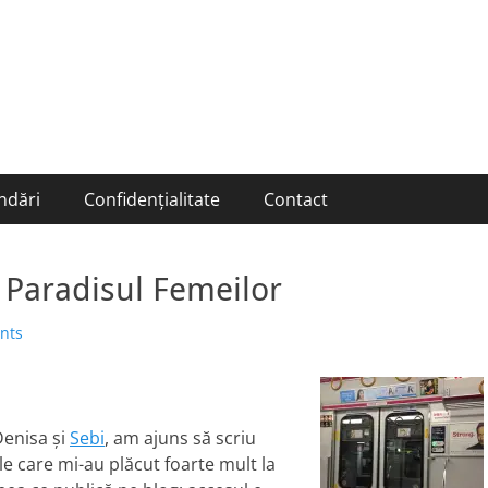
ndări
Confidențialitate
Contact
a Paradisul Femeilor
nts
Denisa și
Sebi
, am ajuns să scriu
rile care mi-au plăcut foarte mult la