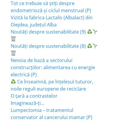
Tot ce trebuie să știți despre
endometrioză și ciclul menstrual (P)
Vizită la fabrica Lactalis (Albalact) din
Oiejdea, județul Alba
Noutăți despre sustenabilitate (9)
Noutăți despre sustenabilitate (8)
Nevoia de bază a sectorului
construcțiilor: alimentarea cu energie
electrică (P)
Ce înseamnă, pe înțelesul tuturor,
noile reguli europene de reciclare
O țară a contrastelor
Imaginează-ți…
Lumpectomia – tratamentul
conservator al cancerului mamar (P)