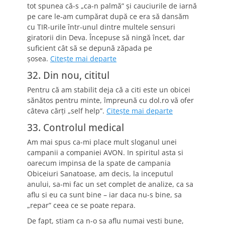
tot spunea că-s „ca-n palmă” şi cauciurile de iarnă
pe care le-am cumpărat după ce era să dansăm
cu TIR-urile într-unul dintre multele sensuri
giratorii din Deva. Începuse să ningă încet, dar
suficient cât să se depună zăpada pe
şosea.
Citeşte mai departe
32. Din nou, cititul
Pentru că am stabilit deja că a citi este un obicei
sănătos pentru minte, împreună cu dol.ro vă ofer
câteva cărţi „self help”.
Citeşte mai departe
33. Controlul medical
Am mai spus ca-mi place mult sloganul unei
campanii a companiei AVON. In spiritul asta si
oarecum impinsa de la spate de campania
Obiceiuri Sanatoase, am decis, la inceputul
anului, sa-mi fac un set complet de analize, ca sa
aflu si eu ca sunt bine – iar daca nu-s bine, sa
„repar” ceea ce se poate repara.
De fapt, stiam ca n-o sa aflu numai vesti bune,