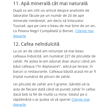
11. Apă minerală cât mai naturală
După ce am citit un articol despre analizele de
laborator făcute pe un număr de 20 de ape
minerale româneşti, am decis să înlocuiesc
Tuşnad, apa pe care o beau de mai bine de un an,
cu Poiana Negri Cumpătată şi Borsec.
Citeşte mai
departe
12. Cafea neîndulcită
La un an de când am renunţat să mai beau
cafeaua îndulcită, am numărat 227 de pliculeţe de
zahăr. Pe astea le-am adunat doar atunci când am
băut cafeaua \”în deplasare\”, adică pe terase, în
baruri şi restaurante. Cafeaua băută acasă mi-ar fi
triplat numărul de plicuri de zahăr.
Un pliculeţ de zahăr are 5 grame. Gândiţi-vă la
asta de fiecare dată când vă puneţi zahăr în cafea;
dacă beţi la fel de multă ca mine, totalul pe o
săptămână s-ar putea să vă sperie!
Citeşte mai
departe