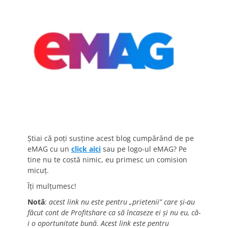
Știai că poți susține acest blog cumpărând de pe
eMAG cu un
click aici
sau pe logo-ul eMAG? Pe
tine nu te costă nimic, eu primesc un comision
micuț.
Îți mulțumesc!
Notă
:
acest link nu este pentru „prietenii” care și-au
făcut cont de Profitshare ca să încaseze ei și nu eu, că-
i o oportunitate bună. Acest link este pentru