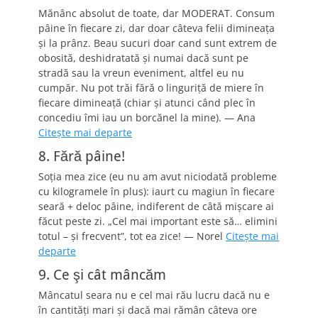
Mănânc absolut de toate, dar MODERAT. Consum
pâine în fiecare zi, dar doar câteva felii dimineaţa
şi la prânz. Beau sucuri doar cand sunt extrem de
obosită, deshidratată şi numai dacă sunt pe
stradă sau la vreun eveniment, altfel eu nu
cumpăr. Nu pot trăi fără o linguriţă de miere în
fiecare dimineaţă (chiar şi atunci când plec în
concediu îmi iau un borcănel la mine). — Ana
Citeşte mai departe
8. Fără pâine!
Soţia mea zice (eu nu am avut niciodată probleme
cu kilogramele în plus): iaurt cu magiun în fiecare
seară + deloc pâine, indiferent de câtă mişcare ai
făcut peste zi. „Cel mai important este să… elimini
totul – şi frecvent”, tot ea zice! — Norel
Citeşte mai
departe
9. Ce şi cât mâncăm
Mâncatul seara nu e cel mai rău lucru dacă nu e
în cantităţi mari şi dacă mai rămân câteva ore