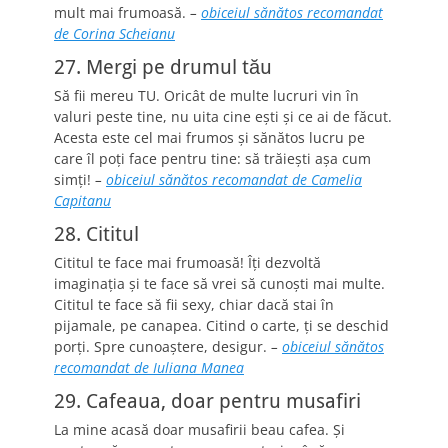
mult mai frumoasă.
–
obiceiul sănătos recomandat
de Corina Scheianu
27. Mergi pe drumul tău
Să fii mereu TU. Oricât de multe lucruri vin în
valuri peste tine, nu uita cine eşti şi ce ai de făcut.
Acesta este cel mai frumos şi sănătos lucru pe
care îl poţi face pentru tine: să trăieşti aşa cum
simţi!
–
obiceiul sănătos recomandat de Camelia
Capitanu
28. Cititul
Cititul te face mai frumoasă! Îţi dezvoltă
imaginaţia şi te face să vrei să cunoşti mai multe.
Cititul te face să fii sexy, chiar dacă stai în
pijamale, pe canapea. Citind o carte, ţi se deschid
porţi. Spre cunoaştere, desigur.
–
obiceiul sănătos
recomandat de Iuliana Manea
29. Cafeaua, doar pentru musafiri
La mine acasă doar musafirii beau cafea. Şi