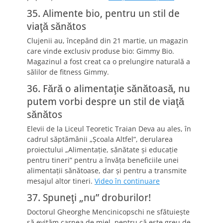
35. Alimente bio, pentru un stil de
viaţă sănătos
Clujenii au, începând din 21 martie, un magazin
care vinde exclusiv produse bio: Gimmy Bio.
Magazinul a fost creat ca o prelungire naturală a
sălilor de fitness Gimmy.
36. Fără o alimentaţie sănătoasă, nu
putem vorbi despre un stil de viaţă
sănătos
Elevii de la Liceul Teoretic Traian Deva au ales, în
cadrul săptămânii „Şcoala Altfel”, derularea
proiectului „Alimentaţie, sănătate şi educaţie
pentru tineri” pentru a învăţa beneficiile unei
alimentaţii sănătoase, dar şi pentru a transmite
mesajul altor tineri.
Video în continuare
37. Spuneţi „nu” droburilor!
Doctorul Gheorghe Mencinicopschi ne sfătuieşte
să evităm carnea de miel, pentru că este greu de