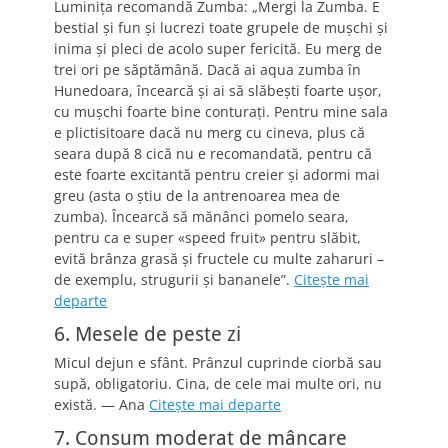
Luminiţa recomandă Zumba: „Mergi la Zumba. E
bestial şi fun şi lucrezi toate grupele de muşchi şi
inima şi pleci de acolo super fericită. Eu merg de
trei ori pe săptămână. Dacă ai aqua zumba în
Hunedoara, încearcă şi ai să slăbeşti foarte uşor,
cu muşchi foarte bine conturaţi. Pentru mine sala
e plictisitoare dacă nu merg cu cineva, plus că
seara după 8 cică nu e recomandată, pentru că
este foarte excitantă pentru creier şi adormi mai
greu (asta o ştiu de la antrenoarea mea de
zumba). Încearcă să mănânci pomelo seara,
pentru ca e super «speed fruit» pentru slăbit,
evită brânza grasă şi fructele cu multe zaharuri –
de exemplu, strugurii şi bananele”.
Citeşte mai
departe
6. Mesele de peste zi
Micul dejun e sfânt. Prânzul cuprinde ciorbă sau
supă, obligatoriu. Cina, de cele mai multe ori, nu
există. — Ana
Citeşte mai departe
7. Consum moderat de mâncare