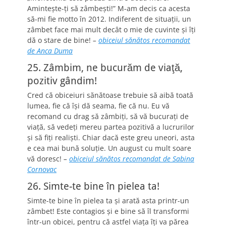
Aminteşte-ţi să zâmbeşti!” M-am decis ca acesta
să-mi fie motto în 2012. Indiferent de situaţii, un
zâmbet face mai mult decât o mie de cuvinte şi îţi
dă o stare de bine!
–
obiceiul sănătos recomandat
de Anca Duma
25. Zâmbim, ne bucurăm de viaţă,
pozitiv gândim!
Cred că obiceiuri sănătoase trebuie să aibă toată
lumea, fie că îşi dă seama, fie că nu. Eu vă
recomand cu drag să zâmbiţi, să vă bucuraţi de
viaţă, să vedeţi mereu partea pozitivă a lucrurilor
şi să fiţi realişti. Chiar dacă este greu uneori, asta
e cea mai bună soluţie. Un august cu mult soare
vă doresc!
–
obiceiul sănătos recomandat de Sabina
Cornovac
26. Simte-te bine în pielea ta!
Simte-te bine în pielea ta şi arată asta printr-un
zâmbet! Este contagios şi e bine să îl transformi
într-un obicei, pentru că astfel viaţa îţi va părea