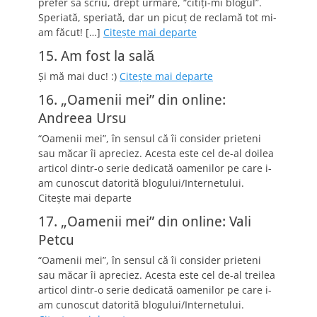
prefer să scriu, drept urmare, “citiţi-mi blogul”.
Speriată, speriată, dar un picuţ de reclamă tot mi-
am făcut! […]
Citeşte mai departe
15. Am fost la sală
Şi mă mai duc! :)
Citeşte mai departe
16. „Oamenii mei” din online:
Andreea Ursu
“Oamenii mei”, în sensul că îi consider prieteni
sau măcar îi apreciez. Acesta este cel de-al doilea
articol dintr-o serie dedicată oamenilor pe care i-
am cunoscut datorită blogului/Internetului.
Citeşte mai departe
17. „Oamenii mei” din online: Vali
Petcu
“Oamenii mei”, în sensul că îi consider prieteni
sau măcar îi apreciez. Acesta este cel de-al treilea
articol dintr-o serie dedicată oamenilor pe care i-
am cunoscut datorită blogului/Internetului.