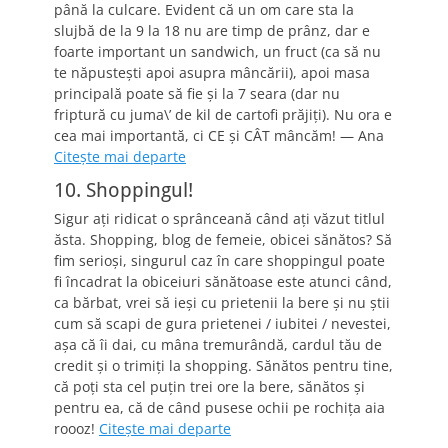
până la culcare. Evident că un om care sta la
slujbă de la 9 la 18 nu are timp de prânz, dar e
foarte important un sandwich, un fruct (ca să nu
te năpusteşti apoi asupra mâncării), apoi masa
principală poate să fie şi la 7 seara (dar nu
friptură cu juma\’ de kil de cartofi prăjiţi). Nu ora e
cea mai importantă, ci CE şi CÂT mâncăm! — Ana
Citeşte mai departe
10. Shoppingul!
Sigur aţi ridicat o sprânceană când aţi văzut titlul
ăsta. Shopping, blog de femeie, obicei sănătos? Să
fim serioşi, singurul caz în care shoppingul poate
fi încadrat la obiceiuri sănătoase este atunci când,
ca bărbat, vrei să ieşi cu prietenii la bere şi nu ştii
cum să scapi de gura prietenei / iubitei / nevestei,
aşa că îi dai, cu mâna tremurândă, cardul tău de
credit şi o trimiţi la shopping. Sănătos pentru tine,
că poţi sta cel puţin trei ore la bere, sănătos şi
pentru ea, că de când pusese ochii pe rochiţa aia
roooz!
Citeşte mai departe