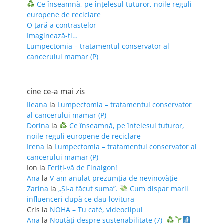
Ce înseamnă, pe înțelesul tuturor, noile reguli
europene de reciclare
O țară a contrastelor
Imaginează-ți…
Lumpectomia – tratamentul conservator al
cancerului mamar (P)
cine ce-a mai zis
Ileana
la
Lumpectomia – tratamentul conservator
al cancerului mamar (P)
Dorina
la
Ce înseamnă, pe înțelesul tuturor,
noile reguli europene de reciclare
Irena
la
Lumpectomia – tratamentul conservator al
cancerului mamar (P)
Ion
la
Feriţi-vă de Finalgon!
Ana
la
V-am anulat prezumția de nevinovăție
Zarina
la
„Și-a făcut suma”.
Cum dispar marii
influenceri după ce dau lovitura
Cris
la
NOHA – Tu café, videoclipul
Ana
la
Noutăți despre sustenabilitate (7)