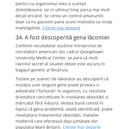
pentru ca organismul meu a scartait
dintotdeauna, iar in ultimul timp parca mai mult
decat oricand. Se cerea un control amanuntit,
doar ca nu gasisem pana acum motivatia sa incep
investigatiile.
Citeşte mai departe
34. A fost descoperită gena lăcomiei
Conform rezultatelor studiilor întreprinse de
cercetătorii americani din cadrul Georgetown
University Medical Center, se pare că mult-
râvnitul secret al siluetei ideale este ascuns în
bagajul genetic al fiecăruia.
Testele pe şoareci de laborator au descoperit că
mutaţia unei singure gene poate provoca o
adevărată \”furtună\” în organism, cu rezultate
dramatice concretizate în instalarea obezităţii şi
mâncatul fără măsură. Vestea bună constă în
faptul că gena-problemă, odată identificată, poate
revoluţiona tratamentul obezităţii, maladie
modernă care efectează deja jumătate din
populaţia Marii Britanii.
Citeşte mai departe