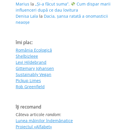
Marius
la
„Și-a făcut suma”.
Cum dispar marii
influenceri după ce dau lovitura
Denisa Lala
la
Dacia, șansa ratată a onomasticii
neaoșe
îmi plac:
România Ecologică
Shelbizleee
Levi Hildebrand
Gittemary Johansen
Sustainably Vegan
Pickup Limes
Rob Greenfield
îţi recomand
Câteva articole
random
:
Lunea mâinilor îndemânatice
Proiectul «Alfabet»