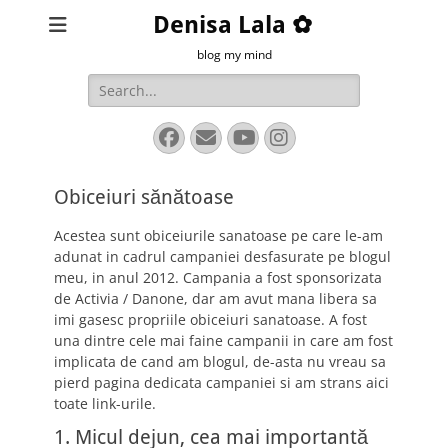
Denisa Lala ✿
blog my mind
Search
for:
Facebook
Email
YouTube
Instagram
Obiceiuri sănătoase
Acestea sunt obiceiurile sanatoase pe care le-am
adunat in cadrul campaniei desfasurate pe blogul
meu, in anul 2012. Campania a fost sponsorizata
de Activia / Danone, dar am avut mana libera sa
imi gasesc propriile obiceiuri sanatoase. A fost
una dintre cele mai faine campanii in care am fost
implicata de cand am blogul, de-asta nu vreau sa
pierd pagina dedicata campaniei si am strans aici
toate link-urile.
1. Micul dejun, cea mai importantă