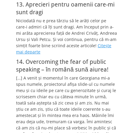
13. Aprecieri pentru oamenii care-mi
sunt dragi
Niciodată nu e prea târziu să le arăţi celor pe
care-i admiri că îţi sunt dragi. Am început prin a-
mi arăta aprecierea faţă de Andrei Crivăţ, Andreea
Ursu şi Vali Petcu. Şi voi continua, pentru că m-am
simţit foarte bine scriind aceste articole!
Citeşte
mai departe
14. Overcoming the fear of public
speaking – în română sună aiurea!
[…] A venit şi momentul în care Georgiana mi-a
spus numele, proiectorul afişa slide-ul cu numele
meu şi cu ideile pe care cu generozitate şi curaj le
scrisesem chiar eu cu câteva minute în urmă,
toată sala aştepta să zic ceva şi am zis. Nu mai
ştiu ce am zis, ştiu că toate ideile coerente s-au
amestecat şi în mintea mea era haos. Mâinile îmi
erau deja ude, tremuram ca varga. Îmi amintesc
că am zis că nu-mi place să vorbesc în public şi că