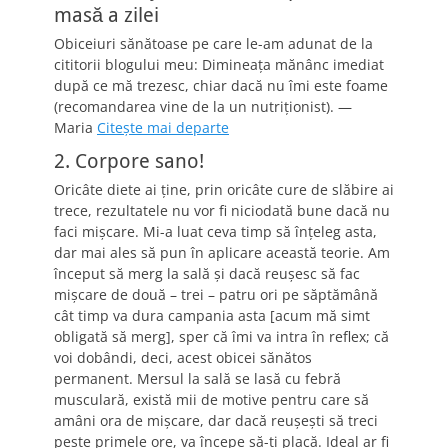
masă a zilei
Obiceiuri sănătoase pe care le-am adunat de la
cititorii blogului meu: Dimineaţa mănânc imediat
după ce mă trezesc, chiar dacă nu îmi este foame
(recomandarea vine de la un nutriţionist). —
Maria
Citeşte mai departe
2. Corpore sano!
Oricâte diete ai ţine, prin oricâte cure de slăbire ai
trece, rezultatele nu vor fi niciodată bune dacă nu
faci mişcare. Mi-a luat ceva timp să înţeleg asta,
dar mai ales să pun în aplicare această teorie. Am
început să merg la sală şi dacă reuşesc să fac
mişcare de două – trei – patru ori pe săptămână
cât timp va dura campania asta [acum mă simt
obligată să merg], sper că îmi va intra în reflex; că
voi dobândi, deci, acest obicei sănătos
permanent. Mersul la sală se lasă cu febră
musculară, există mii de motive pentru care să
amâni ora de mişcare, dar dacă reuşeşti să treci
peste primele ore, va începe să-ţi placă. Ideal ar fi