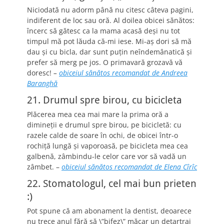
Niciodată nu adorm până nu citesc câteva pagini,
indiferent de loc sau oră. Al doilea obicei sănătos:
încerc să gătesc ca la mama acasă deşi nu tot
timpul mă pot lăuda că-mi iese. Mi-aş dori să mă
dau şi cu bicla, dar sunt puţin neîndemânatică şi
prefer să merg pe jos. O primavară grozavă vă
doresc!
–
obiceiul sănătos recomandat de Andreea
Baranghă
21. Drumul spre birou, cu bicicleta
Plăcerea mea cea mai mare la prima oră a
dimineţii e drumul spre birou, pe bicicletă: cu
razele calde de soare în ochi, de obicei într-o
rochiţă lungă şi vaporoasă, pe bicicleta mea cea
galbenă, zâmbindu-le celor care vor să vadă un
zâmbet. –
obiceiul sănătos recomandat de Elena Cîrîc
22. Stomatologul, cel mai bun prieten
:)
Pot spune că am abonament la dentist, deoarece
nu trece anul fără să \”bifez\” măcar un detartraj