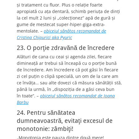
şi tratament cu fluor. Plus o relaţie foarte
apropiată cu aţa dentară, schimb periuţa de dinţi
la cel mult 2 luni şi „colecţionez” apă de gură şi
gume de mestecat super-hiper-giga-extra-
mentolate. –
obiceiul sănătos recomandat de
Cristina Chipurici aka Pyuric
23. O porţie zdravănă de încredere
Alături de cana cu ceai şi agenda zilei, fiecare
dimineaţă ar trebui să înceapă cu o porţie bună
de încredere. Am încredere că pot găsi în fiecare
zi cel puţin o clipă specială, un om de la care am
ce învăţa… sau alte dovezi că măsura sănătăţii stă,
pănă la urmă, în „dispoziţia de a găsi ceva bun
în toate”.
–
obiceiul sănătos recomandat de Ioana
Barbu
24. Pentru sănătatea
dumneavoastră, evitaţi excesul de
monotonie: zâmbiţi!
„Monotonia este pauza dintre două mere!