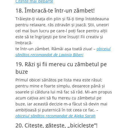
Citeşte mai departe
18. Îmbracă-te într-un zâmbet!
Trăieşte-ţi viaţa din plin şi fă-ţi timp întotdeauna
pentru relaxare, râs zdravăn şi joacă. Ştii, uneori
cel mai bun lucru pe care-l poţi face pentru alţii
este să te îngrijeşti pe tine însuţi! Fii creativ şi
îmbracă-
te într-un zâmbet. Rămâi aşa toată ziua!
–
obiceiul
sănătos recomandat de Lavinia Biberi
19. Râzi şi fii mereu cu zâmbetul pe
buze
Primul obicei sănătos pe lista mea este râsul;
pentru mine e foarte simplu, deoarece până şi
soarele şi căldura lui mă fac să râd. Mi-am propus
acum caţiva ani să fiu mereu cu zâmbetul pe
buze, iar această decizie m-a făcut să devin mai
ambiţioasă şi puternică în tot ceea ce fac.
–
obiceiul sănătos recomandat de Aleka Sarah
20. Citeşte, găteşte, „bicicleşte”!