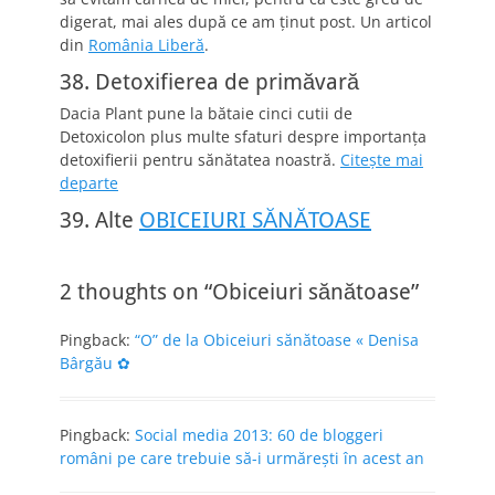
digerat, mai ales după ce am ţinut post. Un articol
din
România Liberă
.
38. Detoxifierea de primăvară
Dacia Plant pune la bătaie cinci cutii de
Detoxicolon plus multe sfaturi despre importanţa
detoxifierii pentru sănătatea noastră.
Citeşte mai
departe
39. Alte
OBICEIURI SĂNĂTOASE
2 thoughts on “Obiceiuri sănătoase”
Pingback:
“O” de la Obiceiuri sănătoase « Denisa
Bârgău ✿
Pingback:
Social media 2013: 60 de bloggeri
români pe care trebuie să-i urmăreşti în acest an