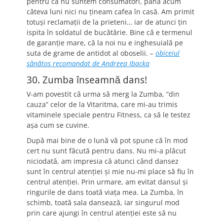
pentru că nu suntem consumatori, până acum
câteva luni nici nu ţineam cafea în casă. Am primit
totuşi reclamaţii de la prieteni… iar de atunci ţin
ispita în soldatul de bucătărie. Bine că e termenul
de garanţie mare, că la noi nu e inghesuială pe
suta de grame de antidot al oboselii.
–
obiceiul
sănătos recomandat de Andreea Ibacka
30. Zumba înseamnă dans!
V-am povestit că urma să merg la Zumba, “din
cauza” celor de la Vitaritma, care mi-au trimis
vitaminele speciale pentru Fitness, ca să le testez
aşa cum se cuvine.
După mai bine de o lună vă pot spune că în mod
cert nu sunt făcută pentru dans. Nu mi-a plăcut
niciodată, am impresia că atunci când dansez
sunt în centrul atenţiei şi mie nu-mi place să fiu în
centrul atenţiei. Prin urmare, am evitat dansul şi
ringurile de dans toată viaţa mea. La Zumba, în
schimb, toată sala dansează, iar singurul mod
prin care ajungi în centrul atenţiei este să nu