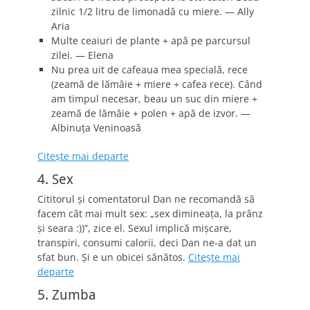
zilnic 1/2 litru de limonadă cu miere. — Ally
Aria
Multe ceaiuri de plante + apă pe parcursul
zilei. — Elena
Nu prea uit de cafeaua mea specială, rece
(zeamă de lămâie + miere + cafea rece). Când
am timpul necesar, beau un suc din miere +
zeamă de lămâie + polen + apă de izvor. —
Albinuţa Veninoasă
Citeşte mai departe
4. Sex
Cititorul şi comentatorul Dan ne recomandă să
facem cât mai mult sex: „sex dimineaţa, la prânz
şi seara :))”, zice el. Sexul implică mişcare,
transpiri, consumi calorii, deci Dan ne-a dat un
sfat bun. Şi e un obicei sănătos.
Citeşte mai
departe
5. Zumba