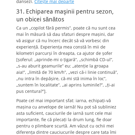
dansezi.
Citeşte mai departe
31. Echiparea maşinii pentru sezon,
un obicei sănătos
Ca un „copilot fără permis”, poate că nu sunt cea
mai în măsură să dau sfaturi despre maşini, dar
vă asigur că nu încerc decât să vă vorbesc din
experienţă. Experienţa mea constă în mii de
kilometri parcurşi în dreapta, ca ajutor de şofer
[şoferul: „aprinde-mi o ţigară”, „schimbă CD-ul”,
„s-au aburit geamurile” eu: „atenţie la groapa
aia!”, „limită de 70 km/h”, „vezi că-i linie continuă”,
„nu intra în depăşire, că-mi stă inima în loc”,
„suntem în localitate”, „ai aprins luminile?”, „ţi-ai
pus centura?”].
Poate cel mai important sfat: iarna, echipaţi-vă
maşina cu anvelope de iarnă! Nu pot să subliniez
asta suficient, cauciurile de iarnă sunt cele mai
importante, fie că plecaţi la drum lung, fie doar
pentru o plimbare scurtă. Am văzut cu ochii mei
diferenţa dintre cauciucurile despre care tata îmi