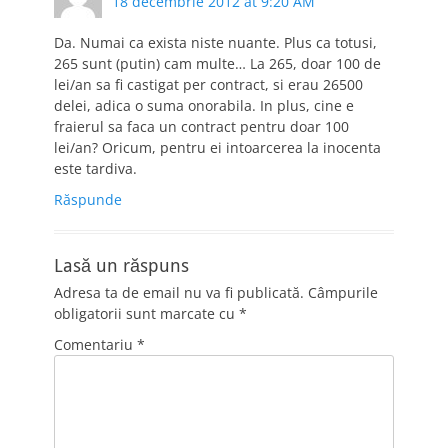
18 decembrie 2012 at 9:20 AM
Da. Numai ca exista niste nuante. Plus ca totusi,
265 sunt (putin) cam multe… La 265, doar 100 de
lei/an sa fi castigat per contract, si erau 26500
delei, adica o suma onorabila. In plus, cine e
fraierul sa faca un contract pentru doar 100
lei/an? Oricum, pentru ei intoarcerea la inocenta
este tardiva.
Răspunde
Lasă un răspuns
Adresa ta de email nu va fi publicată.
Câmpurile
obligatorii sunt marcate cu
*
Comentariu
*