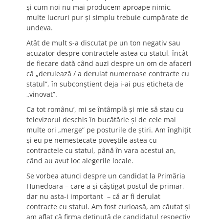
şi cum noi nu mai producem aproape nimic,
multe lucruri pur şi simplu trebuie cumpărate de
undeva.
Atât de mult s-a discutat pe un ton negativ sau
acuzator despre contractele astea cu statul, încât
de fiecare dată când auzi despre un om de afaceri
că „derulează / a derulat numeroase contracte cu
statul”, în subconştient deja i-ai pus eticheta de
„vinovat”.
Ca tot românu’, mi se întâmplă şi mie să stau cu
televizorul deschis în bucătărie şi de cele mai
multe ori „merge” pe posturile de ştiri. Am înghiţit
şi eu pe nemestecate poveştile astea cu
contractele cu statul, până în vara acestui an,
când au avut loc alegerile locale.
Se vorbea atunci despre un candidat la Primăria
Hunedoara – care a şi câştigat postul de primar,
dar nu asta-i important – că ar fi derulat
contracte cu statul. Am fost curioasă, am căutat şi
am aflat că firma deţinută de candidatul respectiv