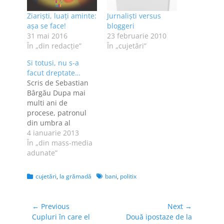
Ziariști, luați aminte:
Jurnalişti versus
așa se face!
bloggeri
31 mai 2016
23 februarie 2010
În „din redacție”
În „cujetări”
Si totusi, nu s-a
facut dreptate…
Scris de Sebastian
Bârgău Dupa mai
multi ani de
procese, patronul
din umbra al
cotidianului "Buna
4 ianuarie 2013
Ziua Iasi" (BZI),
În „din mass-media
Florin Ghiocel
adunate”
Asimionesei, a fost
condamnat ieri la
Categories
Tags
cujetări
,
la grămadă
bani
,
politix
trei ani de
inchisoare cu
suspendare pentru
Navigare
← Previous
Next →
santaj. Decizia este
Previous
Next
Cupluri în care el
Două ipostaze de la
în
definitiva, iar