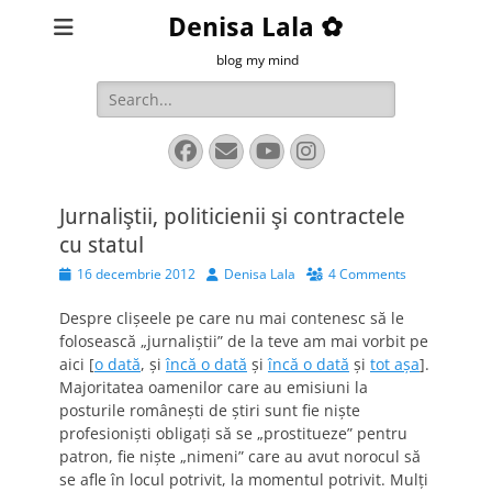
Denisa Lala ✿
blog my mind
Search
for:
Facebook
Email
YouTube
Instagram
Jurnaliştii, politicienii şi contractele
cu statul
Posted
Author
16 decembrie 2012
Denisa Lala
4 Comments
on
Despre clişeele pe care nu mai contenesc să le
folosească „jurnaliştii” de la teve am mai vorbit pe
aici [
o dată
, şi
încă o dată
şi
încă o dată
şi
tot aşa
].
Majoritatea oamenilor care au emisiuni la
posturile româneşti de ştiri sunt fie nişte
profesionişti obligaţi să se „prostitueze” pentru
patron, fie nişte „nimeni” care au avut norocul să
se afle în locul potrivit, la momentul potrivit. Mulţi