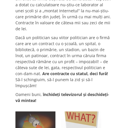
a dotat cu calculatoare nu-ştiu-ce laborator al
unei şcoli şi a „montat Internetul” la nu-mai-ştiu-
care primărie din judeţ. În urmă cu mai mulţi ani.
Contracte în valoare de câteva mii sau zeci de mii
de lei.
Dacă un politician sau viitor politician are o firmă
care are un contract cu o şcoală, un spital, o
bibliotecă, o primărie, un stadion, un bazin de
înot, un patinoar, contract în urma căruia firma
respectivă rămâne cu un profit – impozabil! – de
câteva sute de lei, gata, respectivul politician e
con-dam-nat.
Are contracte cu statul, deci fură!
Să-l schingiuim, să-l punem la zid şi să-l
împuşcăm!
Oameni buni,
închideţi televizorul şi deschideţi-
vă mintea!