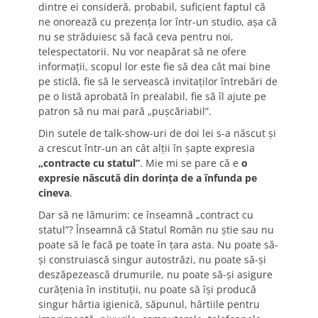
dintre ei consideră, probabil, suficient faptul că
ne onorează cu prezenţa lor într-un studio, aşa că
nu se străduiesc să facă ceva pentru noi,
telespectatorii. Nu vor neapărat să ne ofere
informaţii, scopul lor este fie să dea cât mai bine
pe sticlă, fie să le servească invitaţilor întrebări de
pe o listă aprobată în prealabil, fie să îl ajute pe
patron să nu mai pară „puşcăriabil”.
Din sutele de talk-show-uri de doi lei s-a născut şi
a crescut într-un an cât alţii în şapte expresia
„contracte cu statul”
. Mie mi se pare că e
o
expresie născută din dorinţa de a înfunda pe
cineva
.
Dar să ne lămurim: ce înseamnă „contract cu
statul”? Înseamnă că Statul Român nu ştie sau nu
poate să le facă pe toate în ţara asta. Nu poate să-
şi construiască singur autostrăzi, nu poate să-şi
deszăpezească drumurile, nu poate să-şi asigure
curăţenia în instituţii, nu poate să îşi producă
singur hârtia igienică, săpunul, hârtiile pentru