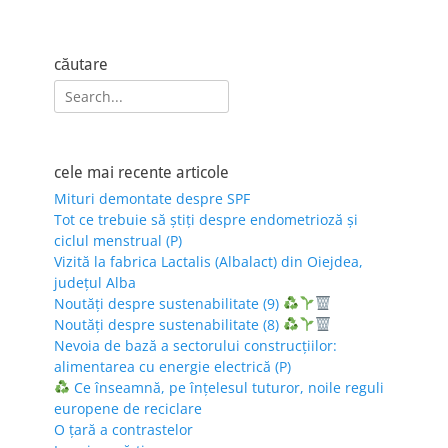
căutare
Search
for:
cele mai recente articole
Mituri demontate despre SPF
Tot ce trebuie să știți despre endometrioză și
ciclul menstrual (P)
Vizită la fabrica Lactalis (Albalact) din Oiejdea,
județul Alba
Noutăți despre sustenabilitate (9)
Noutăți despre sustenabilitate (8)
Nevoia de bază a sectorului construcțiilor:
alimentarea cu energie electrică (P)
Ce înseamnă, pe înțelesul tuturor, noile reguli
europene de reciclare
O țară a contrastelor