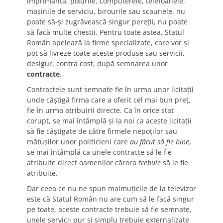
imprimantă, pixurile, computerele, telefoanele,
maşinile de serviciu, birourile sau scaunele, nu
poate să-şi zugrăvească singur pereţii, nu poate
să facă multe chestii. Pentru toate astea, Statul
Român apelează la firme specializate, care vor şi
pot să livreze toate aceste produse sau servicii,
desigur, contra cost, după semnarea unor
contracte
.
Contractele sunt semnate fie în urma unor licitaţii
unde câştigă firma care a oferit cel mai bun preţ,
fie în urma atribuirii directe. Ca în orice stat
corupt, se mai întâmplă şi la noi ca aceste licitaţii
să fie câştigate de către firmele nepoţilor sau
mătuşilor unor politicieni care
au făcut să fie bine
,
se mai întâmplă ca unele contracte să le fie
atribuite direct oamenilor cărora
trebuie
să le fie
atribuite.
Dar ceea ce nu ne spun maimuţicile de la televizor
este că Statul Român nu are cum să le facă singur
pe toate, aceste contracte trebuie să fie semnate,
unele servicii pur şi simplu trebuie externalizate