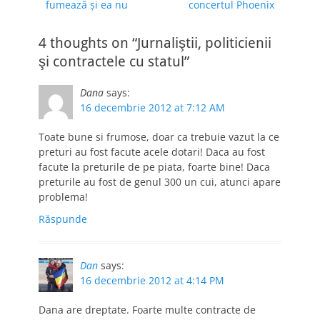
post:
post:
fumează şi ea nu
concertul Phoenix
articole
afaceristul va trebui
sa achite si daune
victimelor sale.
4 thoughts on “Jurnaliştii, politicienii
sursa Asa…
şi contractele cu statul”
Dana
says:
16 decembrie 2012 at 7:12 AM
Toate bune si frumose, doar ca trebuie vazut la ce
preturi au fost facute acele dotari! Daca au fost
facute la preturile de pe piata, foarte bine! Daca
preturile au fost de genul 300 un cui, atunci apare
problema!
Răspunde
Dan
says:
16 decembrie 2012 at 4:14 PM
Dana are dreptate. Foarte multe contracte de