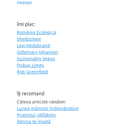
neaoșe
îmi plac:
România Ecologică
Shelbizleee
Levi Hildebrand
Gittemary Johansen
Sustainably Vegan
Pickup Limes
Rob Greenfield
îţi recomand
Câteva articole
random
:
Lunea mâinilor îndemânatice
Proiectul «Alfabet»
Denisa te învaţă