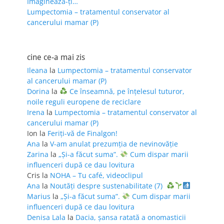
Imaginează-ți…
Lumpectomia – tratamentul conservator al
cancerului mamar (P)
cine ce-a mai zis
Ileana
la
Lumpectomia – tratamentul conservator
al cancerului mamar (P)
Dorina
la
Ce înseamnă, pe înțelesul tuturor,
noile reguli europene de reciclare
Irena
la
Lumpectomia – tratamentul conservator al
cancerului mamar (P)
Ion
la
Feriţi-vă de Finalgon!
Ana
la
V-am anulat prezumția de nevinovăție
Zarina
la
„Și-a făcut suma”.
Cum dispar marii
influenceri după ce dau lovitura
Cris
la
NOHA – Tu café, videoclipul
Ana
la
Noutăți despre sustenabilitate (7)
Marius
la
„Și-a făcut suma”.
Cum dispar marii
influenceri după ce dau lovitura
Denisa Lala
la
Dacia, șansa ratată a onomasticii