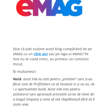
Știai că poți susține acest blog cumpărând de pe
eMAG cu un
click aici
sau pe logo-ul eMAG? Pe
tine nu te costă nimic, eu primesc un comision
micuț.
Îți mulțumesc!
Notă
:
acest link nu este pentru „prietenii” care și-au
făcut cont de Profitshare ca să încaseze ei și nu eu, că-
i o oportunitate bună. Acest link este pentru
vizitatorul care apreciază articolele scrise de mine de-
a lungul timpului și vrea să mă răsplătească fără să îl
coste ceva.