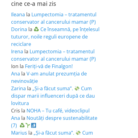
cine ce-a mai zis
Ileana
la
Lumpectomia – tratamentul
conservator al cancerului mamar (P)
Dorina
la
Ce înseamnă, pe înțelesul
tuturor, noile reguli europene de
reciclare
Irena
la
Lumpectomia – tratamentul
conservator al cancerului mamar (P)
Ion
la
Feriţi-vă de Finalgon!
Ana
la
V-am anulat prezumția de
nevinovăție
Zarina
la
„Și-a făcut suma”.
Cum
dispar marii influenceri după ce dau
lovitura
Cris
la
NOHA – Tu café, videoclipul
Ana
la
Noutăți despre sustenabilitate
(7)
Marius
la
„Și-a făcut suma”.
Cum