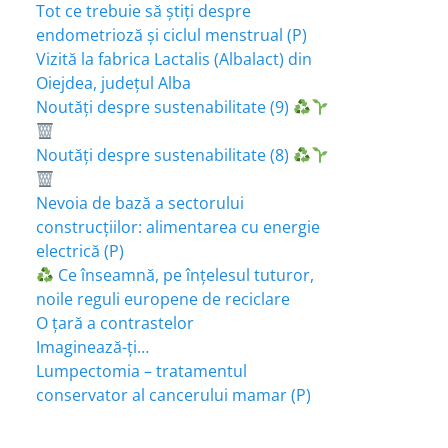
Tot ce trebuie să știți despre
endometrioză și ciclul menstrual (P)
Vizită la fabrica Lactalis (Albalact) din
Oiejdea, județul Alba
Noutăți despre sustenabilitate (9)
Noutăți despre sustenabilitate (8)
Nevoia de bază a sectorului
construcțiilor: alimentarea cu energie
electrică (P)
Ce înseamnă, pe înțelesul tuturor,
noile reguli europene de reciclare
O țară a contrastelor
Imaginează-ți…
Lumpectomia – tratamentul
conservator al cancerului mamar (P)