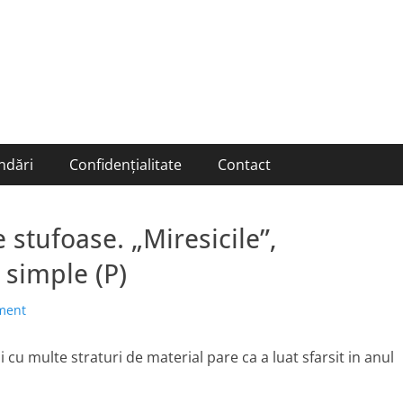
ndări
Confidențialitate
Contact
 stufoase. „Miresicile”,
 simple (P)
ment
i cu multe straturi de material pare ca a luat sfarsit in anul