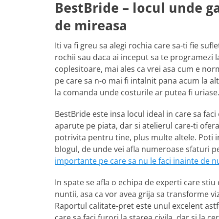
BestBride – locul unde ga
de mireasa
Iti va fi greu sa alegi rochia care sa-ti fie su
rochii sau daca ai inceput sa te programezi la
coplesitoare, mai ales ca vrei asa cum e norm
pe care sa n-o mai fi intalnit pana acum la alte
la comanda unde costurile ar putea fi uriase
BestBride este insa locul ideal in care sa fac
aparute pe piata, dar si atelierul care-ti of
potrivita pentru tine, plus multe altele. Poti i
blogul, de unde vei afla numeroase sfaturi pe
importante pe care sa nu le faci inainte de 
In spate se afla o echipa de experti care stiu
nuntii, asa ca vor avea grija sa transforme v
Raportul calitate-pret este unul excelent ast
care sa faci furori la starea civila, dar si la 