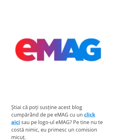
Știai că poți susține acest blog
cumpărând de pe eMAG cu un
click
aici
sau pe logo-ul eMAG? Pe tine nu te
costă nimic, eu primesc un comision
micuț.