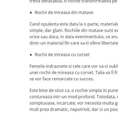
trena detasabila, o rochie transformabila pe
Rochii de mireasa din matase
Cand opulenta este data la o parte, material
simple, dar glam. Rochiile din matase sunt 
orice sau daca, in data evenimentului, se an
dintr-un material fin care sa-ti ofere libertat
Rochii de mireasa cu corset
Femeile indraznete si cele care vor sa-si subl
unei rochii de mireasa cu corset. Talia va fi 
se vor face remarcate cu succes.
Este bine de stiut ca, o rochie simpla iti pu
contureaza intr-un mod profund. Totodata, iti 
somptuoase, incarcate, vor necesita multa gri
mult prea dramatic, nepotrivit, dar si un posi