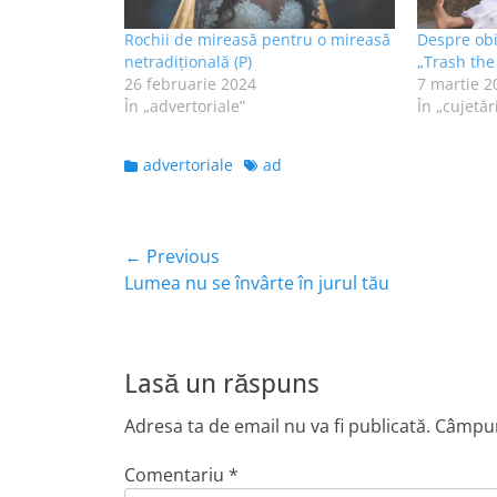
Rochii de mireasă pentru o mireasă
Despre ob
netradițională (P)
„Trash the
26 februarie 2024
7 martie 2
În „advertoriale”
În „cujetăr
Categories
Tags
advertoriale
ad
Navigare
← Previous
Previous
Lumea nu se învârte în jurul tău
în
post:
articole
Lasă un răspuns
Adresa ta de email nu va fi publicată.
Câmpuri
Comentariu
*