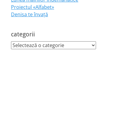
Proiectul «Alfabet»
Denisa te învaţă
categorii
categorii