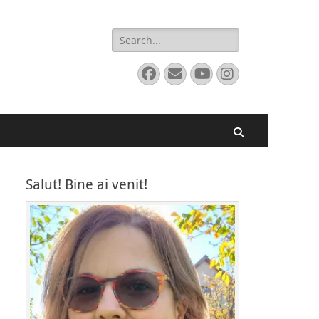
Search
for:
Facebook
Email
YouTube
Instagram
Search
Salut! Bine ai venit!