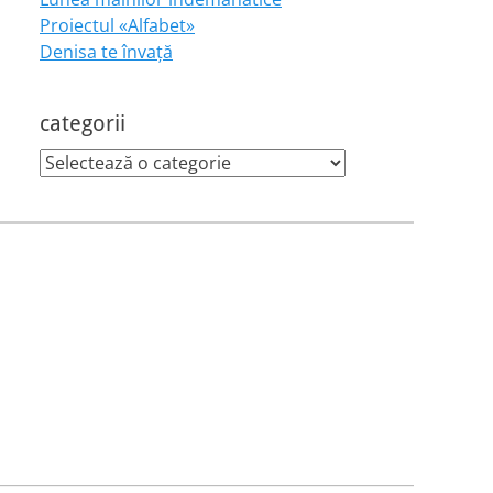
Proiectul «Alfabet»
Denisa te învaţă
categorii
categorii