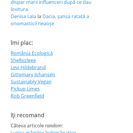
dispar marii influenceri după ce dau
lovitura
Denisa Lala
la
Dacia, șansa ratată a
onomasticii neaoșe
îmi plac:
România Ecologică
Shelbizleee
Levi Hildebrand
Gittemary Johansen
Sustainably Vegan
Pickup Limes
Rob Greenfield
îţi recomand
Câteva articole
random
:
Lunea mâinilor îndemânatice