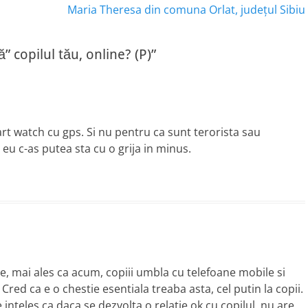
post:
Maria Theresa din comuna Orlat, județul Sibiu
 copilul tău, online? (P)”
rt watch cu gps. Si nu pentru ca sunt terorista sau
eu c-as putea sta cu o grija in minus.
re, mai ales ca acum, copiii umbla cu telefoane mobile si
Cred ca e o chestie esentiala treaba asta, cel putin la copii.
 inteles ca daca se dezvolta o relatie ok cu copilul, nu are