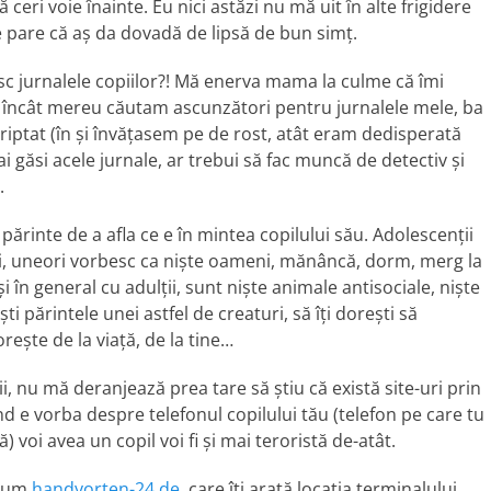
ă ceri voie înainte. Eu nici astăzi nu mă uit în alte frigidere
 se pare că aș da dovadă de lipsă de bun simț.
esc jurnalele copiilor?! Mă enerva mama la culme că îmi
t, încât mereu căutam ascunzători pentru jurnalele mele, ba
criptat (în și învățasem pe de rost, atât eram dedisperată
i găsi acele jurnale, ar trebui să fac muncă de detectiv și
.
părinte de a afla ce e în mintea copilului său. Adolescenții
ni, uneori vorbesc ca niște oameni, mănâncă, dorm, merg la
 și în general cu adulții, sunt niște animale antisociale, niște
ti părintele unei astfel de creaturi, să îți dorești să
rește de la viață, de la tine…
ii, nu mă deranjează prea tare să știu că există site-uri prin
ând e vorba despre telefonul copilului tău (telefon pe care tu
ă) voi avea un copil voi fi și mai teroristă de-atât.
ecum
handyorten-24.de
, care îți arată locația terminalului