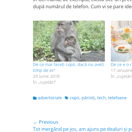
după numărul de telefon. Cum vi se pare idee
De ce mai faceți copii, dacă nu aveți
De ce e o r
timp de ei?
17 ianuari
29 iunie 2018
În „cujetăr
În „cujetări”
Categories
Tags
advertoriale
copii
,
părinţi
,
tech
,
telefoane
Navigare
← Previous
Previous
Tot mergând pe jos, am ajuns pe dealuri și p