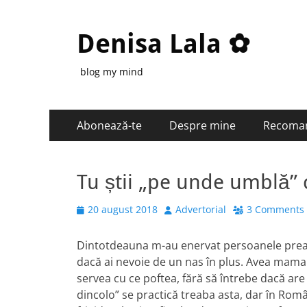
Denisa Lala ✿
blog my mind
Primary
Skip
Abonează-te
Despre mine
Recoma
to
Menu
content
Tu știi „pe unde umblă” c
Posted
Author
20 august 2018
Advertorial
3 Comments
on
Dintotdeauna m-au enervat persoanele prea cu
dacă ai nevoie de un nas în plus. Avea mama o
servea cu ce poftea, fără să întrebe dacă are
dincolo” se practică treaba asta, dar în Româ