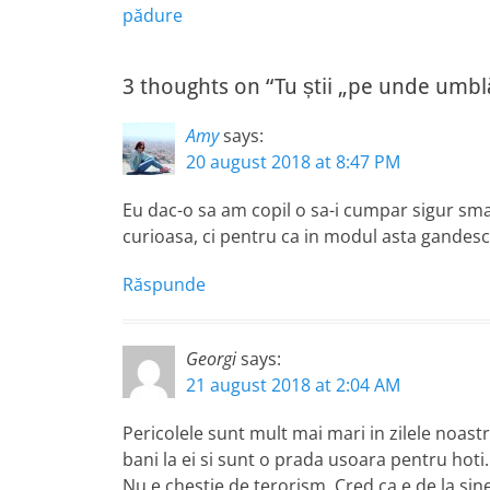
în
post:
pădure
articole
3 thoughts on “Tu știi „pe unde umblă”
Amy
says:
20 august 2018 at 8:47 PM
Eu dac-o sa am copil o sa-i cumpar sigur sma
curioasa, ci pentru ca in modul asta gandesc 
Răspunde
Georgi
says:
21 august 2018 at 2:04 AM
Pericolele sunt mult mai mari in zilele noast
bani la ei si sunt o prada usoara pentru hoti. 
Nu e chestie de terorism. Cred ca e de la sine