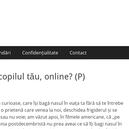
ndări
Confidențialitate
Contact
opilul tău, online? (P)
rioase, care își bagă nasul în viața ta fără să te întrebe
 prietenă care venea la noi, deschidea frigiderul și se
 sau nu voie; am văzut apoi, în filmele americane, că „pe
nia postdecembristă nu prea aveai ce să îți bagi nasul în