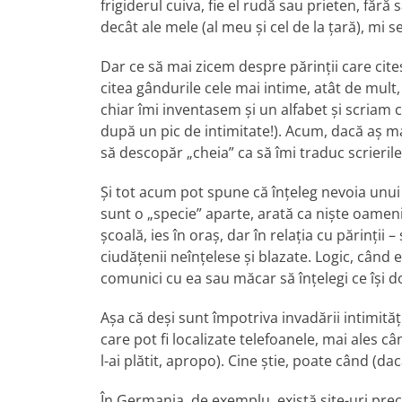
frigiderul cuiva, fie el rudă sau prieten, fără s
decât ale mele (al meu și cel de la țară), mi
Dar ce să mai zicem despre părinții care cit
citea gândurile cele mai intime, atât de mul
chiar îmi inventasem și un alfabet și scriam 
după un pic de intimitate!). Acum, dacă aș ma
să descopăr „cheia” ca să îmi traduc scrierile
Și tot acum pot spune că înțeleg nevoia unui 
sunt o „specie” aparte, arată ca niște oame
școală, ies în oraș, dar în relația cu părinții –
ciudățenii neînțelese și blazate. Logic, când eș
comunici cu ea sau măcar să înțelegi ce își do
Așa că deși sunt împotriva invadării intimităț
care pot fi localizate telefoanele, mai ales c
l-ai plătit, apropo). Cine știe, poate când (dac
În Germania, de exemplu, există site-uri pr