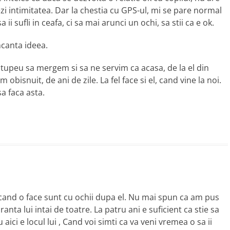
ezi intimitatea. Dar la chestia cu GPS-ul, mi se pare normal
a ii sufli in ceafa, ci sa mai arunci un ochi, sa stii ca e ok.
ncanta ideea.
 tupeu sa mergem si sa ne servim ca acasa, de la el din
 obisnuit, de ani de zile. La fel face si el, cand vine la noi.
a faca asta.
 cand o face sunt cu ochii dupa el. Nu mai spun ca am pus
anta lui intai de toatre. La patru ani e suficient ca stie sa
ci e locul lui , Cand voi simti ca va veni vremea o sa ii