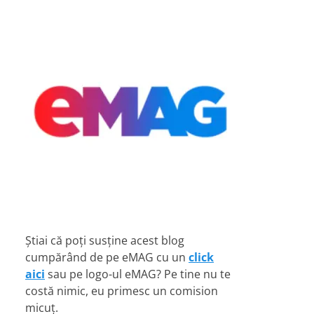
Știai că poți susține acest blog
cumpărând de pe eMAG cu un
click
aici
sau pe logo-ul eMAG? Pe tine nu te
costă nimic, eu primesc un comision
micuț.