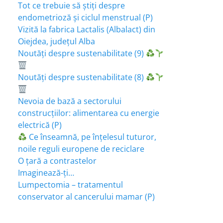
Tot ce trebuie să știți despre
endometrioză și ciclul menstrual (P)
Vizită la fabrica Lactalis (Albalact) din
Oiejdea, județul Alba
Noutăți despre sustenabilitate (9)
Noutăți despre sustenabilitate (8)
Nevoia de bază a sectorului
construcțiilor: alimentarea cu energie
electrică (P)
Ce înseamnă, pe înțelesul tuturor,
noile reguli europene de reciclare
O țară a contrastelor
Imaginează-ți…
Lumpectomia – tratamentul
conservator al cancerului mamar (P)