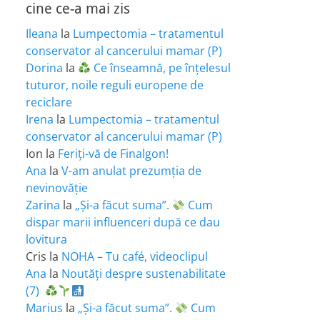
cine ce-a mai zis
Ileana
la
Lumpectomia – tratamentul
conservator al cancerului mamar (P)
Dorina
la
Ce înseamnă, pe înțelesul
tuturor, noile reguli europene de
reciclare
Irena
la
Lumpectomia – tratamentul
conservator al cancerului mamar (P)
Ion
la
Feriţi-vă de Finalgon!
Ana
la
V-am anulat prezumția de
nevinovăție
Zarina
la
„Și-a făcut suma”.
Cum
dispar marii influenceri după ce dau
lovitura
Cris
la
NOHA – Tu café, videoclipul
Ana
la
Noutăți despre sustenabilitate
(7)
Marius
la
„Și-a făcut suma”.
Cum