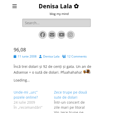
Denisa Lala ✿
blog my mind
Search
for:
Facebook
Email
YouTube
Instagram
96,08
Posted
Author
11 iunie 2008
Denisa Lala
12 Comments
on
Încă trei dolari şi 92 de cenţi şi gata. Un an de
Adsense = o sută de dolari. Pfuahahaha!
Loading…
Unde-mi „urc”
Zece trupe pe două
pozele online?
sute de dolari
24 iulie 2009
Într-un concert de
În „recomandări”
zile mari pe litoral
Vin zece trupe pe