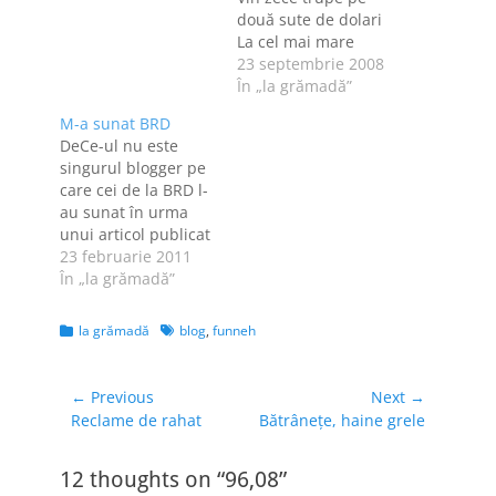
două sute de dolari
La cel mai mare
festival piese furate
23 septembrie 2008
se prezintă Dar
În „la grămadă”
Mamaia e prea
M-a sunat BRD
bătrână, prea
DeCe-ul nu este
proastă să se prindă
singurul blogger pe
[...] Banii zboară în
care cei de la BRD l-
orice direcţie Tu te-
au sunat în urma
nchini la suta de mii
unui articol publicat
cu două mâini. Aşa…
pe blog. Şi eu am
23 februarie 2011
"beneficiat", ieri, de
În „la grămadă”
"tratamentul" ăsta.
Nici nu s-a crăpat
Categories
Tags
la grămadă
blog
,
funneh
bine de ora 12, că
telefonul meu a
început să sune.
Navigare
← Previous
Next →
Interlocutoarea s-a
Previous
Next
Reclame de rahat
Bătrâneţe, haine grele
în
prezentat ca fiind
post:
post:
articole
din partea…
12 thoughts on “96,08”