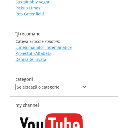
Sustainably Vegan
Pickup Limes
Rob Greenfield
îţi recomand
Câteva articole
random
:
Lunea mâinilor îndemânatice
Proiectul «Alfabet»
Denisa te învaţă
categorii
categorii
my channel