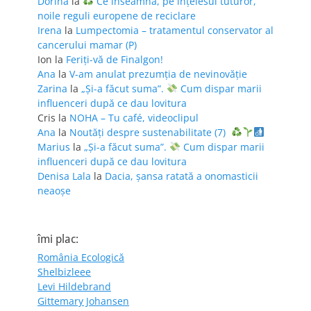
Dorina
la
Ce înseamnă, pe înțelesul tuturor,
noile reguli europene de reciclare
Irena
la
Lumpectomia – tratamentul conservator al
cancerului mamar (P)
Ion
la
Feriţi-vă de Finalgon!
Ana
la
V-am anulat prezumția de nevinovăție
Zarina
la
„Și-a făcut suma”.
Cum dispar marii
influenceri după ce dau lovitura
Cris
la
NOHA – Tu café, videoclipul
Ana
la
Noutăți despre sustenabilitate (7)
Marius
la
„Și-a făcut suma”.
Cum dispar marii
influenceri după ce dau lovitura
Denisa Lala
la
Dacia, șansa ratată a onomasticii
neaoșe
îmi plac:
România Ecologică
Shelbizleee
Levi Hildebrand
Gittemary Johansen