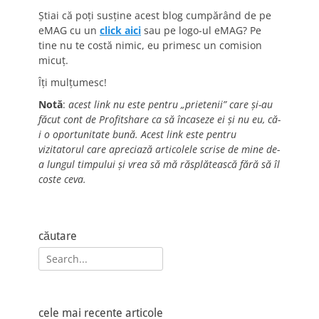
Știai că poți susține acest blog cumpărând de pe
eMAG cu un
click aici
sau pe logo-ul eMAG? Pe
tine nu te costă nimic, eu primesc un comision
micuț.
Îți mulțumesc!
Notă
:
acest link nu este pentru „prietenii” care și-au
făcut cont de Profitshare ca să încaseze ei și nu eu, că-
i o oportunitate bună. Acest link este pentru
vizitatorul care apreciază articolele scrise de mine de-
a lungul timpului și vrea să mă răsplătească fără să îl
coste ceva.
căutare
Search
for:
cele mai recente articole