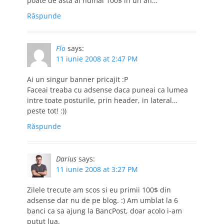
poate de asta ai numai 100$ in un an…
Răspunde
Flo
says:
11 iunie 2008 at 2:47 PM
Ai un singur banner pricajit :P
Faceai treaba cu adsense daca puneai ca lumea
intre toate posturile, prin header, in lateral…
peste tot! :))
Răspunde
Darius
says:
11 iunie 2008 at 3:27 PM
Zilele trecute am scos si eu primii 100$ din
adsense dar nu de pe blog. :) Am umblat la 6
banci ca sa ajung la BancPost, doar acolo i-am
putut lua.