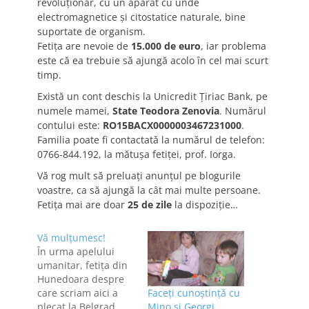
revoluţionar, cu un aparat cu unde
electromagnetice şi citostatice naturale, bine
suportate de organism.
Fetiţa are nevoie de
15.000 de euro
, iar problema
este că ea trebuie să ajungă acolo în cel mai scurt
timp.
Există un cont deschis la Unicredit Ţiriac Bank, pe
numele mamei,
State Teodora Zenovia
. Numărul
contului este:
RO15BACX0000003467231000
.
Familia poate fi contactată la numărul de telefon:
0766-844.192, la mătuşa fetiţei, prof. Iorga.
Vă rog mult să preluaţi anunţul pe blogurile
voastre, ca să ajungă la cât mai multe persoane.
Fetiţa mai are doar
25 de zile
la dispoziţie…
Vă mulţumesc!
În urma apelului
umanitar, fetiţa din
Hunedoara despre
care scriam aici a
Faceţi cunoştinţă cu
plecat la Belgrad.
Mino şi Georgi