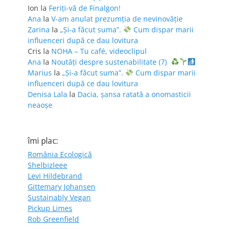
Ion
la
Feriţi-vă de Finalgon!
Ana
la
V-am anulat prezumția de nevinovăție
Zarina
la
„Și-a făcut suma”.
Cum dispar marii
influenceri după ce dau lovitura
Cris
la
NOHA – Tu café, videoclipul
Ana
la
Noutăți despre sustenabilitate (7)
Marius
la
„Și-a făcut suma”.
Cum dispar marii
influenceri după ce dau lovitura
Denisa Lala
la
Dacia, șansa ratată a onomasticii
neaoșe
îmi plac:
România Ecologică
Shelbizleee
Levi Hildebrand
Gittemary Johansen
Sustainably Vegan
Pickup Limes
Rob Greenfield