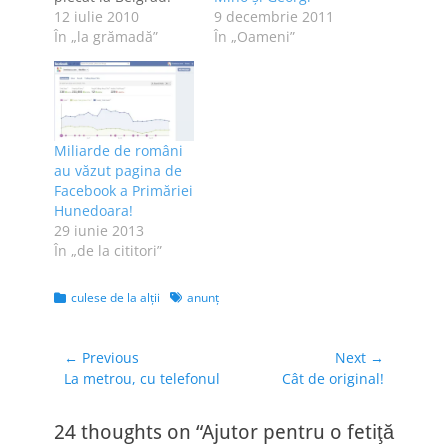
Tocmai am fost
12 iulie 2010
9 decembrie 2011
informată că s-au
În „la grămadă”
În „Oameni”
strâns banii
necesari şi va primi
tratamentul de care
are nevoie. Vă
mulţumesc din
Miliarde de români
suflet pentru ajutor,
au văzut pagina de
fie că aţi donat, fie
Facebook a Primăriei
că aţi preluat
Hunedoara!
mesajul; important
29 iunie 2013
este că…
În „de la cititori”
Categories
Tags
culese de la alţii
anunţ
Navigare
← Previous
Next →
Previous
Next
La metrou, cu telefonul
Cât de original!
în
post:
post:
articole
24 thoughts on “Ajutor pentru o fetiţă