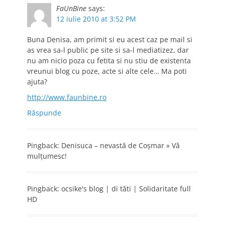
FaUnBine
says:
12 iulie 2010 at 3:52 PM
Buna Denisa, am primit si eu acest caz pe mail si
as vrea sa-l public pe site si sa-l mediatizez, dar
nu am nicio poza cu fetita si nu stiu de existenta
vreunui blog cu poze, acte si alte cele… Ma poti
ajuta?
http://www.faunbine.ro
Răspunde
Pingback: Denisuca – nevastă de Coşmar » Vă
mulţumesc!
Pingback: ocsike's blog | di tăti | Solidaritate full
HD