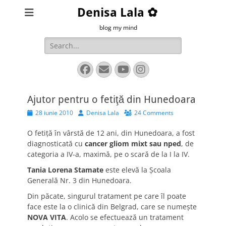
Denisa Lala ✿
blog my mind
Search
for:
Facebook
Email
YouTube
Instagram
Ajutor pentru o fetiţă din Hunedoara
Posted
Author
28 iunie 2010
Denisa Lala
24 Comments
on
O fetiţă în vârstă de 12 ani, din Hunedoara, a fost
diagnosticată cu
cancer gliom mixt sau nped
, de
categoria a IV-a, maximă, pe o scară de la I la IV.
Tania Lorena Stamate
este elevă la Şcoala
Generală Nr. 3 din Hunedoara.
Din păcate, singurul tratament pe care îl poate
face este la o clinică din Belgrad, care se numeşte
NOVA VITA
. Acolo se efectuează un tratament