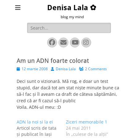
Denisa Lala ✿
blog my mind
Search
for:
Facebook
Email
YouTube
Instagram
Am un ADN foarte colorat
Posted
Author
12 martie 2008
Denisa Lala
2 Comments
on
Deci sunt o vizionară. Mă rog, e doar un test
stupid, dar dacă tot am stat nişte minute bune ca
să-l fac şi îl aveam ca draft de câteva săptămâni,
cred că ar fi cazul să-l public
Voila, ADN-ul meu: :D
ADN la noi si la ei
Ziceri memorabile 1
Articol scris de tata
24 mai 2011
şi publicat în Iaşi
În „culese de la alţii”