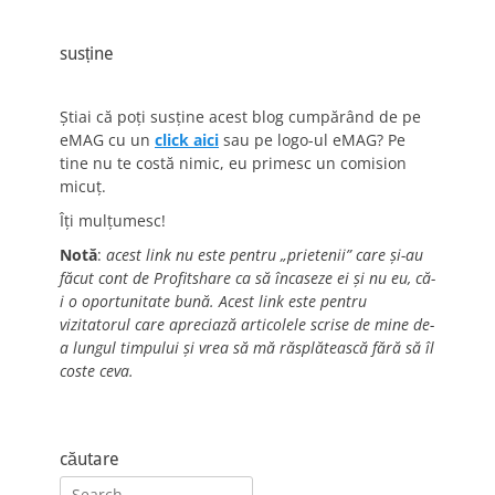
susține
Știai că poți susține acest blog cumpărând de pe
eMAG cu un
click aici
sau pe logo-ul eMAG? Pe
tine nu te costă nimic, eu primesc un comision
micuț.
Îți mulțumesc!
Notă
:
acest link nu este pentru „prietenii” care și-au
făcut cont de Profitshare ca să încaseze ei și nu eu, că-
i o oportunitate bună. Acest link este pentru
vizitatorul care apreciază articolele scrise de mine de-
a lungul timpului și vrea să mă răsplătească fără să îl
coste ceva.
căutare
Search