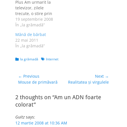
Plus Am urmarit la
televizor, zilele
trecute, o stire prin
care eram informati
19 septembrie 2008
ca in America se
În „la grămadă”
incearca o metoda
Mână de bărbat
de a gasi cainele
22 mai 2011
care a indraznit sa-
În „la grămadă”
si faca treaba mare
prin locurile publice
unde legea interzice
Categories
Tags
la grămadă
Internet
acest lucru. O
metoda foarte…
Navigare
← Previous
Next →
Previous
Next
Mouse de primăvară
Realitatea şi virgulele
în
post:
post:
articole
2 thoughts on “Am un ADN foarte
colorat”
Guitz
says:
12 martie 2008 at 10:36 AM