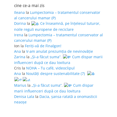
cine ce-a mai zis
Ileana
la
Lumpectomia – tratamentul conservator
al cancerului mamar (P)
Dorina
la
Ce înseamnă, pe înțelesul tuturor,
noile reguli europene de reciclare
Irena
la
Lumpectomia – tratamentul conservator al
cancerului mamar (P)
Ion
la
Feriţi-vă de Finalgon!
Ana
la
V-am anulat prezumția de nevinovăție
Zarina
la
„Și-a făcut suma”.
Cum dispar marii
influenceri după ce dau lovitura
Cris
la
NOHA – Tu café, videoclipul
Ana
la
Noutăți despre sustenabilitate (7)
Marius
la
„Și-a făcut suma”.
Cum dispar
marii influenceri după ce dau lovitura
Denisa Lala
la
Dacia, șansa ratată a onomasticii
neaoșe