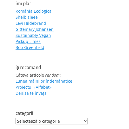
îmi plac:
România Ecologică
Shelbizleee
Levi Hildebrand
Gittemary Johansen
Sustainably Vegan
Pickup Limes
Rob Greenfield
îţi recomand
Câteva articole
random
:
Lunea mâinilor îndemânatice
Proiectul «Alfabet»
Denisa te învaţă
categorii
categorii