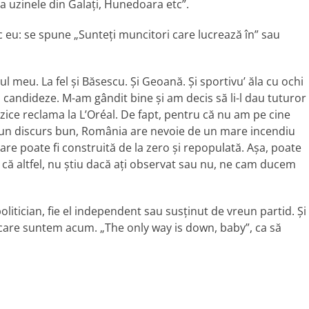
a uzinele din Galaţi, Hunedoara etc”.
c eu: se spune „Sunteţi muncitori care lucrează în” sau
tul meu. La fel şi Băsescu. Şi Geoană. Şi sportivu’ ăla cu ochi
ă candideze. M-am gândit bine şi am decis să li-l dau tuturor
 zice reclama la L’Oréal. De fapt, pentru că nu am pe cine
 un discurs bun, România are nevoie de un mare incendiu
are poate fi construită de la zero şi repopulată. Aşa, poate
 că altfel, nu ştiu dacă aţi observat sau nu, ne cam ducem
politician, fie el independent sau susţinut de vreun partid. Şi
n care suntem acum. „The only way is down, baby”, ca să