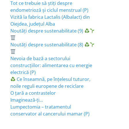
Tot ce trebuie să știți despre
endometrioză și ciclul menstrual (P)
Vizită la fabrica Lactalis (Albalact) din
Oiejdea, județul Alba
Noutăți despre sustenabilitate (9)
Noutăți despre sustenabilitate (8)
Nevoia de bază a sectorului
construcțiilor: alimentarea cu energie
electrică (P)
Ce înseamnă, pe înțelesul tuturor,
noile reguli europene de reciclare
O țară a contrastelor
Imaginează-ți…
Lumpectomia – tratamentul
conservator al cancerului mamar (P)