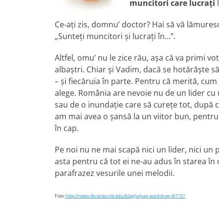
muncitori care lucraţi
l
Ce-aţi zis, domnu’ doctor? Hai să vă lămures
„Sunteţi muncitori şi lucraţi în…”.
Altfel, omu’ nu le zice rău, aşa că va primi vo
albaştri. Chiar şi Vadim, dacă se hotărăşte s
– şi fiecăruia în parte. Pentru că merită, cum
alege. România are nevoie nu de un lider cu
sau de o inundaţie care să cureţe tot, după c
am mai avea o şansă la un viitor bun, pentru
în cap.
Pe noi nu ne mai scapă nici un lider, nici un 
asta pentru că tot ei ne-au adus în starea î
parafrazez vesurile unei melodii.
Foto:
http://news-libraries.mit.edu/blog/julyap-workshop-4/1151