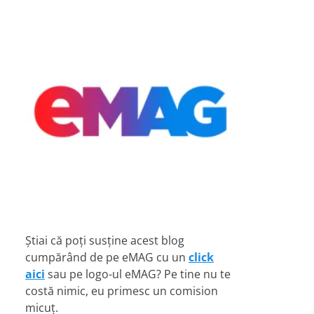
Știai că poți susține acest blog
cumpărând de pe eMAG cu un
click
aici
sau pe logo-ul eMAG? Pe tine nu te
costă nimic, eu primesc un comision
micuț.