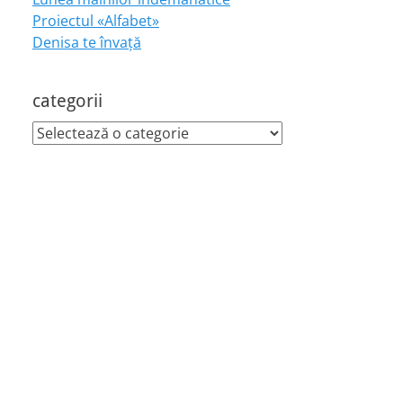
Proiectul «Alfabet»
Denisa te învaţă
categorii
categorii