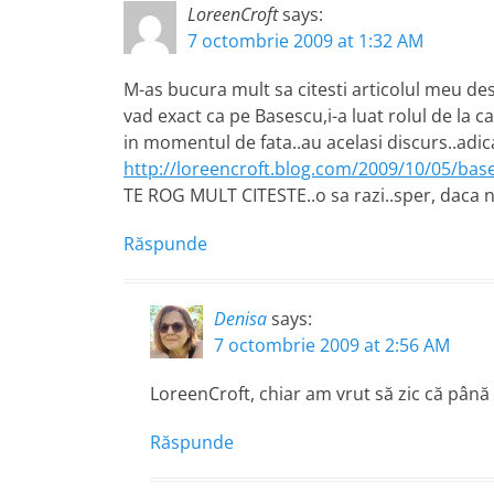
LoreenCroft
says:
7 octombrie 2009 at 1:32 AM
M-as bucura mult sa citesti articolul meu des
vad exact ca pe Basescu,i-a luat rolul de la 
in momentul de fata..au acelasi discurs..adica
http://loreencroft.blog.com/2009/10/05/bas
TE ROG MULT CITESTE..o sa razi..sper, daca n-o
Răspunde
Denisa
says:
7 octombrie 2009 at 2:56 AM
LoreenCroft, chiar am vrut să zic că până 
Răspunde