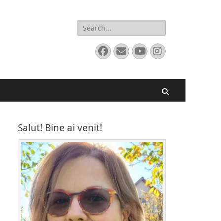
Search
for:
Facebook
Email
YouTube
Instagram
Search
Salut! Bine ai venit!