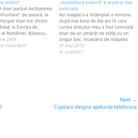
ne votezi?
„Hunedoara noastră” e acum şi mai
 doar parţial dezbaterea,
luminată
fruntare" de aseară, la
Azi noapte s-a întâmplat o minune:
ticipat doar trei dintre
după mai bine de doi ani în care
idaţi la funcţia de
curtea blocului meu a fost luminată
 al României: Băsescu,
doar de un amărât de stâlp cu un
Antonescu. De ce doar ei?
rie 2009
singur bec, începând de noaptea
din sondaje reiese că ei
 şi mizerabili”
trecută avem patru [!!!] stâlpi, deci
31 mai 2012
e trei opţiuni ale
patru becuri puternice! Asociaţia de
În „cujetări”
 Bine, bine, sunt
proprietari a depus o sesizare la…
Next →
Next
?
Cujetare despre apelurile telefonice
post: