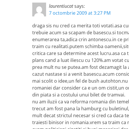
laurentiucat
says:
7 octombrie 2009 at 3:27 PM
draga sis nu cred ca merita toti votati.asa 
trebuie acum sa scapam de basescu.si tocmai 
enumerarea ta,adica crin antonescu.in ce pri
traim cu realitati.putem schimba oamenii,sit
critica care sa determine acest lucru.asa ca t
plans cand a luat iliescu cu 120%.am votat c
prea mult nu se putea.am fost dezamagit la 
cazut nastase si a venit basescu.acum consid
mai scolit o idee,un fel de bush autohton.nu
romaniei dar consider ca e un om cistit,un o
din piata si a costului unui bilet de tramvai.
nu am iluzii ca va reforma romania din temeli
trecut am fost pana la hamburg cu buletinul
mult decat strictul necesar si cred ca daca te
traiesti binisor in romania.vrem sa traim ca