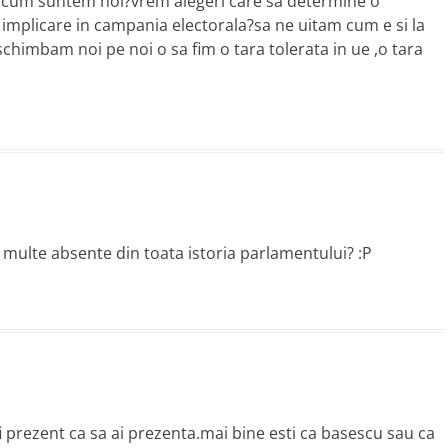
dar cum suntem noi?vrem alegeri care sa determine o
 implicare in campania electorala?sa ne uitam cum e si la
 schimbam noi pe noi o sa fim o tara tolerata in ue ,o tara
 multe absente din toata istoria parlamentului? :P
fi prezent ca sa ai prezenta.mai bine esti ca basescu sau ca