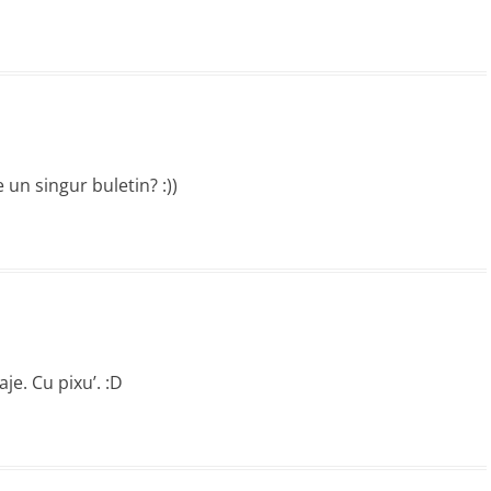
e un singur buletin? :))
je. Cu pixu’. :D