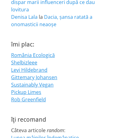
dispar marii influenceri după ce dau
lovitura
Denisa Lala
la
Dacia, șansa ratată a
onomasticii neaoșe
îmi plac:
România Ecologică
Shelbizleee
Levi Hildebrand
Gittemary Johansen
Sustainably Vegan
Pickup Limes
Rob Greenfield
îţi recomand
Câteva articole
random
:
Lunea mâinilor îndemânatice