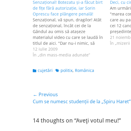
Senzaţional! Botezatu şi-a făcut birt
Deci, cu ci
de fiţe fără autorizaţie, iar Sorin
Am urmărit
Oprescu face plângere penală!
"marea con
Senzaţional, vă spun, dragilor! Atât
care au par
de senzaţional, încât cei de la
cei 12 cand
Gândul au omis să ataşeze
preşedinte
materialul video cu care se laudă în
Geoană şi 
21 noiemb
titlul de aici. "Dar nu-i nimic, să
Pentru că 
În „mizerii
lăsăm titlul aşa", şi-au spus,
12 iulie 2009
sunt primel
"pentru că dă bine şi vin mai mulţi
În „din mass-media adunate”
românilor?
fraieri vizitatori"!
convinsă…
Categories
Tags
cujetări
politix
,
Românica
Navigare
← Previous
Previous
Cum se numesc studenţii de la „Spiru Haret”
în
post:
articole
14 thoughts on “Aveţi votul meu!”