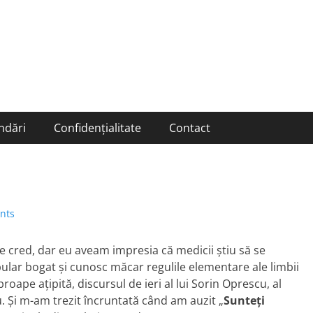
ndări
Confidențialitate
Contact
nts
ce cred, dar eu aveam impresia că medicii ştiu să se
ular bogat şi cunosc măcar regulile elementare ale limbii
oape aţipită, discursul de ieri al lui Sorin Oprescu, al
 Şi m-am trezit încruntată când am auzit „
Sunteţi