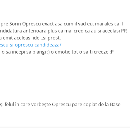
pre Sorin Oprescu exact asa cum il vad eu, mai ales ca il
candidatura anterioara plus ca mai cred ca au si aceelasi PR
 emit aceleasi idei..si prost.
escu-si-oprescu-candideaza/
 sa incepi sa plangi :) o emotie tot o sa-ti creeze :P
şi felul în care vorbeşte Oprescu pare copiat de la Băse.