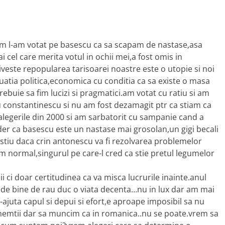
cum l-am votat pe basescu ca sa scapam de nastase,asa
cel care merita votul in ochii mei,a fost omis in
veste repopularea tarisoarei noastre este o utopie si noi
uatia politica,economica cu conditia ca sa existe o masa
rebuie sa fim lucizi si pragmatici.am votat cu ratiu si am
u constantinescu si nu am fost dezamagit ptr ca stiam ca
alegerile din 2000 si am sarbatorit cu sampanie cand a
er ca basescu este un nastase mai grosolan,un gigi becali
 stiu daca crin antonescu va fi rezolvarea problemelor
m normal,singurul pe care-l cred ca stie pretul legumelor
i ci doar certitudinea ca va misca lucrurile inainte.anul
,de bine de rau duc o viata decenta…nu in lux dar am mai
-ajuta capul si depui si efort,e aproape imposibil sa nu
 nemtii dar sa muncim ca in romanica..nu se poate.vrem sa