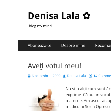
Denisa Lala ✿
blog my mind
Primary
Skip
Abonează-te
Despre mine
Recoma
to
Menu
content
Aveţi votul meu!
Posted
Author
6 octombrie 2009
Denisa Lala
14 Comme
on
Nu ştiu alţii cum sunt / 
exprime. Că au un vocab
materne. Am ascultat, apr
medicului Sorin Oprescu.