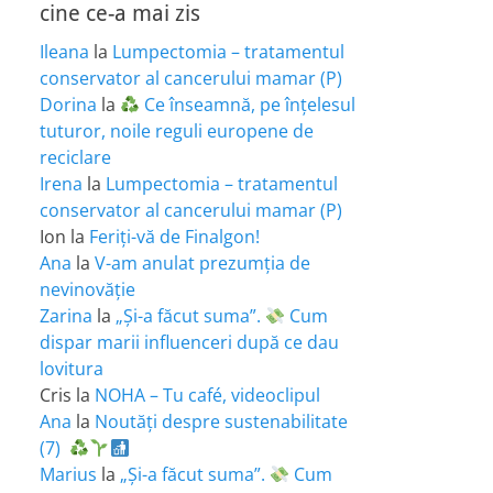
cine ce-a mai zis
Ileana
la
Lumpectomia – tratamentul
conservator al cancerului mamar (P)
Dorina
la
Ce înseamnă, pe înțelesul
tuturor, noile reguli europene de
reciclare
Irena
la
Lumpectomia – tratamentul
conservator al cancerului mamar (P)
Ion
la
Feriţi-vă de Finalgon!
Ana
la
V-am anulat prezumția de
nevinovăție
Zarina
la
„Și-a făcut suma”.
Cum
dispar marii influenceri după ce dau
lovitura
Cris
la
NOHA – Tu café, videoclipul
Ana
la
Noutăți despre sustenabilitate
(7)
Marius
la
„Și-a făcut suma”.
Cum