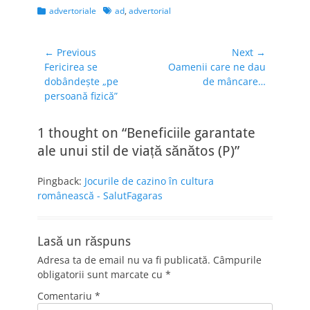
Categories
Tags
advertoriale
ad
,
advertorial
Navigare
← Previous
Next →
Previous
Next
Fericirea se
Oamenii care ne dau
în
post:
post:
dobândește „pe
de mâncare…
articole
persoană fizică”
1 thought on “Beneficiile garantate
ale unui stil de viață sănătos (P)”
Pingback:
Jocurile de cazino în cultura
românească - SalutFagaras
Lasă un răspuns
Adresa ta de email nu va fi publicată.
Câmpurile
obligatorii sunt marcate cu
*
Comentariu
*