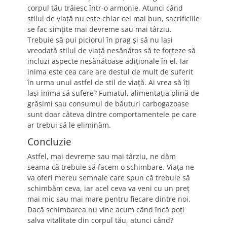
corpul tău trăiesc într-o armonie. Atunci când
stilul de viață nu este chiar cel mai bun, sacrificiile
se fac simțite mai devreme sau mai târziu.
Trebuie să pui piciorul în prag și să nu lași
vreodată stilul de viață nesănătos să te forțeze să
incluzi aspecte nesănătoase adiționale în el. Iar
inima este cea care are destul de mult de suferit
în urma unui astfel de stil de viață. Ai vrea să îți
lași inima să sufere? Fumatul, alimentația plină de
grăsimi sau consumul de băuturi carbogazoase
sunt doar câteva dintre comportamentele pe care
ar trebui să le eliminăm.
Concluzie
Astfel, mai devreme sau mai târziu, ne dăm
seama că trebuie să facem o schimbare. Viața ne
va oferi mereu semnale care spun că trebuie să
schimbăm ceva, iar acel ceva va veni cu un preț
mai mic sau mai mare pentru fiecare dintre noi.
Dacă schimbarea nu vine acum când încă poți
salva vitalitate din corpul tău, atunci când?