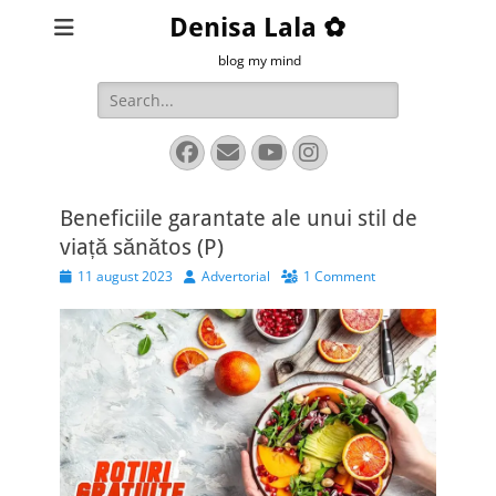
Denisa Lala ✿
blog my mind
Search
for:
Facebook
Email
YouTube
Instagram
Beneficiile garantate ale unui stil de
viață sănătos (P)
Posted
Author
11 august 2023
Advertorial
1 Comment
on