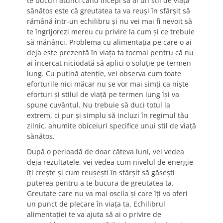
te bucuri atunci când începi să ai un stil de viață
sănătos este că greutatea ta va reuși în sfârșit să
rămână într-un echilibru și nu vei mai fi nevoit să
te îngrijorezi mereu cu privire la cum și ce trebuie
să mănânci. Problema cu alimentația pe care o ai
deja este prezentă în viața ta tocmai pentru că nu
ai încercat niciodată să aplici o soluție pe termen
lung. Cu puțină atenție, vei observa cum toate
eforturile nici măcar nu se vor mai simți ca niște
eforturi și stilul de viață pe termen lung își va
spune cuvântul. Nu trebuie să duci totul la
extrem, ci pur și simplu să incluzi în regimul tău
zilnic, anumite obiceiuri specifice unui stil de viață
sănătos.
După o perioadă de doar câteva luni, vei vedea
deja rezultatele, vei vedea cum nivelul de energie
îți crește și cum reușești în sfârșit să găsești
puterea pentru a te bucura de greutatea ta.
Greutate care nu va mai oscila și care îți va oferi
un punct de plecare în viața ta. Echilibrul
alimentației te va ajuta să ai o privire de