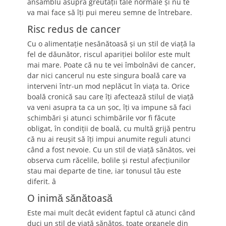
ansamblu asupra greutății tale normale și nu te
va mai face să îți pui mereu semne de întrebare.
Risc redus de cancer
Cu o alimentație nesănătoasă și un stil de viață la
fel de dăunător, riscul apariției bolilor este mult
mai mare. Poate că nu te vei îmbolnăvi de cancer,
dar nici cancerul nu este singura boală care va
interveni într-un mod neplăcut în viața ta. Orice
boală cronică sau care îți afectează stilul de viață
va veni asupra ta ca un șoc, îți va impune să faci
schimbări și atunci schimbările vor fi făcute
obligat, în condiții de boală, cu multă grijă pentru
că nu ai reușit să îți impui anumite reguli atunci
când a fost nevoie. Cu un stil de viață sănătos, vei
observa cum răcelile, bolile și restul afecțiunilor
stau mai departe de tine, iar tonusul tău este
diferit. â
O inimă sănătoasă
Este mai mult decât evident faptul că atunci când
duci un stil de viață sănătos, toate organele din