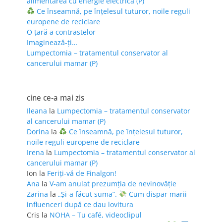
alimentarea cu energie electrică (P)
Ce înseamnă, pe înțelesul tuturor, noile reguli
europene de reciclare
O țară a contrastelor
Imaginează-ți…
Lumpectomia – tratamentul conservator al
cancerului mamar (P)
cine ce-a mai zis
Ileana
la
Lumpectomia – tratamentul conservator
al cancerului mamar (P)
Dorina
la
Ce înseamnă, pe înțelesul tuturor,
noile reguli europene de reciclare
Irena
la
Lumpectomia – tratamentul conservator al
cancerului mamar (P)
Ion
la
Feriţi-vă de Finalgon!
Ana
la
V-am anulat prezumția de nevinovăție
Zarina
la
„Și-a făcut suma”.
Cum dispar marii
influenceri după ce dau lovitura
Cris
la
NOHA – Tu café, videoclipul