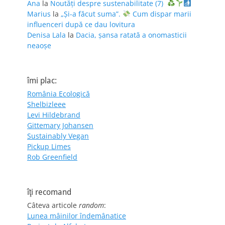
Ana
la
Noutăți despre sustenabilitate (7)
Marius
la
„Și-a făcut suma”.
Cum dispar marii
influenceri după ce dau lovitura
Denisa Lala
la
Dacia, șansa ratată a onomasticii
neaoșe
îmi plac:
România Ecologică
Shelbizleee
Levi Hildebrand
Gittemary Johansen
Sustainably Vegan
Pickup Limes
Rob Greenfield
îţi recomand
Câteva articole
random
:
Lunea mâinilor îndemânatice