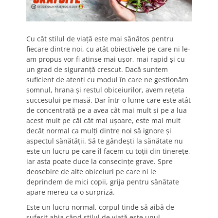
Cu cât stilul de viață este mai sănătos pentru
fiecare dintre noi, cu atât obiectivele pe care ni le-
am propus vor fi atinse mai ușor, mai rapid și cu
un grad de siguranță crescut. Dacă suntem
suficient de atenți cu modul în care ne gestionăm
somnul, hrana și restul obiceiurilor, avem rețeta
succesului pe masă. Dar într-o lume care este atât
de concentrată pe a avea cât mai mult și pe a lua
acest mult pe căi cât mai ușoare, este mai mult
decât normal ca mulți dintre noi să ignore și
aspectul sănătății. Să te gândești la sănătate nu
este un lucru pe care îl facem cu toții din tinerețe,
iar asta poate duce la consecințe grave. Spre
deosebire de alte obiceiuri pe care ni le
deprindem de mici copii, grija pentru sănătate
apare mereu ca o surpriză.
Este un lucru normal, corpul tinde să aibă de
suferit abia când stilul de viață este unul