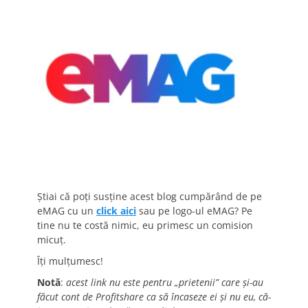
Știai că poți susține acest blog cumpărând de pe
eMAG cu un
click aici
sau pe logo-ul eMAG? Pe
tine nu te costă nimic, eu primesc un comision
micuț.
Îți mulțumesc!
Notă
:
acest link nu este pentru „prietenii” care și-au
făcut cont de Profitshare ca să încaseze ei și nu eu, că-