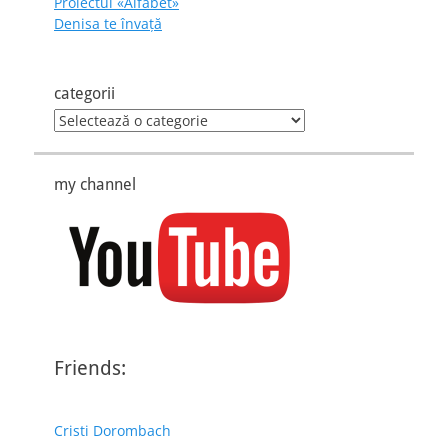
Proiectul «Alfabet»
Denisa te învaţă
categorii
categorii
my channel
Friends:
Cristi Dorombach