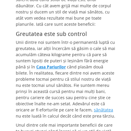
dăunător. Cu cât avem grijă mai multe de corpul
nostru și ducem un stil de viață mai sănătos, cu
atât vom vedea rezultate mai bune pe toate
planurile. Iată care sunt aceste beneficii:
Greutatea este sub control
Unii dintre noi suntem într-o permanentă luptă cu
greutatea, iar alții încercăm să găsim o cale să mai
acumulăm câteva kilograme pentru că pare să
suntem lipsiți de puteri și leșinăm fără energie
până și în
Casa Pariurilor
când plasăm două
bilete. În realitatea, fiecare dintre noi avem aceste
probleme tocmai pentru că stilul nostru de viață
nu este tocmai unul sănătos. Fie suntem mereu
prinși în această cursă pentru mai mulți bani,
pentru cariere de succes sau pentru cine știe ce
obiective înalte ne-am setat. Adevărul este că
oricare ar fi eforturile pe care le facem,
sănătatea
nu este luată în calcul decât când este prea târziu.
Unul dintre cele mai importante beneficii de care