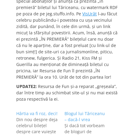
special abonaţilor şi anunţă că prezintă „în
premieră” biletul lui Tăriceanu, cu watermark RDF
pe poza de pe jeg.stuffo.info. Pe
VisUrât
l-au făcut
celebru publicându-i povestea cu uşa vecinului
zidită, dar punând, în cele din urmă, şi un link
micuţ la sfârşitul povestirii. Acum, însă, anunţă că
ei prezintă „ÎN PREMIERĂ” bileţelul care nu doar
că nu le aparţine, dar a fost preluat [cu link-ul de
bun simţ!] de site-uri ca jurnalismonline, piticu,
retronew, fulgerica. Şi Radio 21, Kiss FM şi
Guerilla au menţionat de dimineaţă biletul cu
pricina, iar Resursa de Fun îl prezintă „ÎN
PREMIERĂ” la ora 10. Urât de tot din partea lor!
UPDATE2:
Resursa de Fun şi-a reparat „greşeala”,
dar între timp au schimbat site-ul şi nu mai există
poza respectivă la ei.
Hârtia va fi roz, deci!
Blogul lui Tăriceanu
Din nou despre deja
– dacă-l vrea
celebrul bileţel
Şi dacă tot vorbeam
despre care vuieşte
de bloguri de