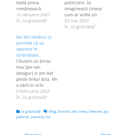
toată presa
politicieni, îşi
românească,
imaginează cineva
anunţat de Udrea,
16 ianuarie 2007
cum ar arăta un
probabil scris de
În „la grămadă”
blog al premierului
23 mai 2007
Tăriceanu şi adresat
Tăriceanu? [ hold
În „la grămadă”
lui Băsescu. Iniţial,
that thought ] Gata!
Nu tot românu’-şi
un "bileţel" scris pe
Mi-am imaginat eu
permite să se
hârtie igienică a
şi, inspirată de
opereze în
apărut aici. Apoi, l-
Darius, care le-a
străinătate…
au preluat lumile.
făcut bloguri mai
Căutam un birou
Resursa de Fun l-a
multor cetăţeni, vă
nou [pe net,
dat "în premieră",
prezint blogul lui
desigur] şi am dat
le-am dat mail, i-am
Tăriceanu! Pariuri?
peste linkul ăsta. Mi-
atenţionat, au…
O să-l revendice? O
a sărit în ochi
să…
pentru că pe micuţă
9 februarie 2007
o cheamă Denisa, la
În „la grămadă”
fel ca pe mine. Am
citit povestea şi nu
Categories
Tags
la grămadă
blog
,
funneh
,
idei creţe
,
Internet
,
jos
pot să mă gândesc
pălăria!
,
oameni
,
roz
decât la cei doi ăi
mai mari oameni în
stat, cum s-au…
← Previous
Next →