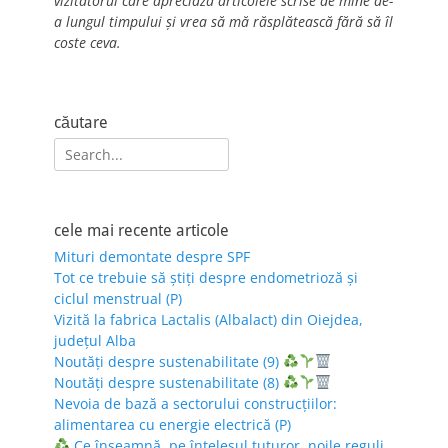
vizitatorul care apreciază articolele scrise de mine de-
a lungul timpului și vrea să mă răsplătească fără să îl
coste ceva.
căutare
Search
for:
cele mai recente articole
Mituri demontate despre SPF
Tot ce trebuie să știți despre endometrioză și
ciclul menstrual (P)
Vizită la fabrica Lactalis (Albalact) din Oiejdea,
județul Alba
Noutăți despre sustenabilitate (9)
Noutăți despre sustenabilitate (8)
Nevoia de bază a sectorului construcțiilor:
alimentarea cu energie electrică (P)
Ce înseamnă, pe înțelesul tuturor, noile reguli