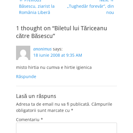
Navigare
Previous
Next
Băsescu, ziarist la
„Tughedăr forevăr”, din
în
post:
post:
România Liberă
nou
articole
1 thought on “Biletul lui Tăriceanu
către Băsescu”
anonimus
says:
18 iunie 2008 at 9:35 AM
misto hirtia nu cumva e hirtie igienica
Răspunde
Lasă un răspuns
Adresa ta de email nu va fi publicată.
Câmpurile
obligatorii sunt marcate cu
*
Comentariu
*