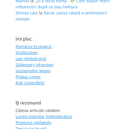
Marius
la
„Și-a făcut suma”.
Cum dispar marii
influenceri după ce dau lovitura
Denisa Lala
la
Dacia, șansa ratată a onomasticii
neaoșe
îmi plac:
România Ecologică
Shelbizleee
Levi Hildebrand
Gittemary Johansen
Sustainably Vegan
Pickup Limes
Rob Greenfield
îţi recomand
Câteva articole
random
:
Lunea mâinilor îndemânatice
Proiectul «Alfabet»
Denisa te învaţă