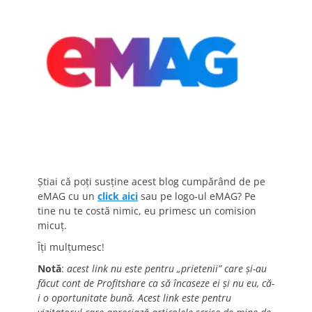
Știai că poți susține acest blog cumpărând de pe
eMAG cu un
click aici
sau pe logo-ul eMAG? Pe
tine nu te costă nimic, eu primesc un comision
micuț.
Îți mulțumesc!
Notă
:
acest link nu este pentru „prietenii” care și-au
făcut cont de Profitshare ca să încaseze ei și nu eu, că-
i o oportunitate bună. Acest link este pentru