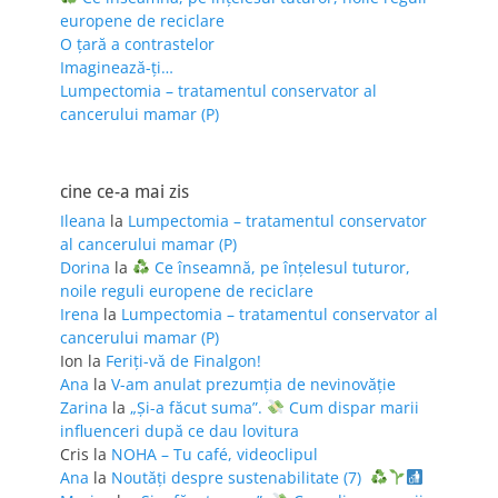
europene de reciclare
O țară a contrastelor
Imaginează-ți…
Lumpectomia – tratamentul conservator al
cancerului mamar (P)
cine ce-a mai zis
Ileana
la
Lumpectomia – tratamentul conservator
al cancerului mamar (P)
Dorina
la
Ce înseamnă, pe înțelesul tuturor,
noile reguli europene de reciclare
Irena
la
Lumpectomia – tratamentul conservator al
cancerului mamar (P)
Ion
la
Feriţi-vă de Finalgon!
Ana
la
V-am anulat prezumția de nevinovăție
Zarina
la
„Și-a făcut suma”.
Cum dispar marii
influenceri după ce dau lovitura
Cris
la
NOHA – Tu café, videoclipul
Ana
la
Noutăți despre sustenabilitate (7)