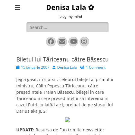
Denisa Lala ✿
blog my mind
Search
for:
Facebook
Email
YouTube
Instagram
Biletul lui Tăriceanu către Băsescu
Posted
Author
15 ianuarie 2007
Denisa Lala
1 Comment
on
Jeg a găsit, în sfârşit, celebrul bileţel al primului
ministru, Călin Popescu Tăriceanu, către
preşedintele Traian Băsescu, bileţel în care
Tăriceanu îi cere preşedintelui să intervină în
cazul Patriciu.Iată-l aici, preluat de pe site-ul lui
Darius aka JEG:
UPDATE:
Resursa de Fun trimite newsletter