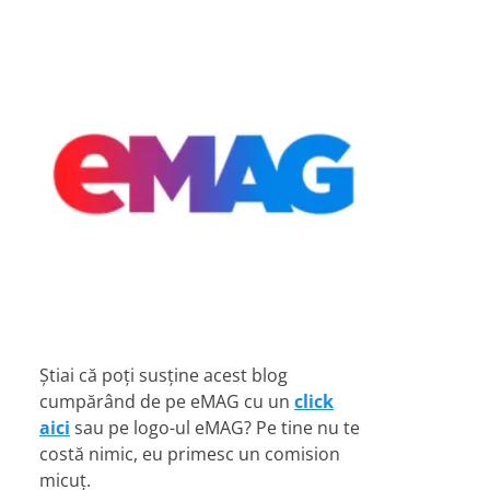
Știai că poți susține acest blog
cumpărând de pe eMAG cu un
click
aici
sau pe logo-ul eMAG? Pe tine nu te
costă nimic, eu primesc un comision
micuț.