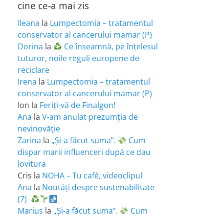
cine ce-a mai zis
Ileana
la
Lumpectomia – tratamentul
conservator al cancerului mamar (P)
Dorina
la
Ce înseamnă, pe înțelesul
tuturor, noile reguli europene de
reciclare
Irena
la
Lumpectomia – tratamentul
conservator al cancerului mamar (P)
Ion
la
Feriţi-vă de Finalgon!
Ana
la
V-am anulat prezumția de
nevinovăție
Zarina
la
„Și-a făcut suma”.
Cum
dispar marii influenceri după ce dau
lovitura
Cris
la
NOHA – Tu café, videoclipul
Ana
la
Noutăți despre sustenabilitate
(7)
Marius
la
„Și-a făcut suma”.
Cum