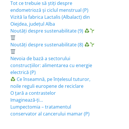
Tot ce trebuie să știți despre
endometrioză și ciclul menstrual (P)
Vizită la fabrica Lactalis (Albalact) din
Oiejdea, județul Alba
Noutăți despre sustenabilitate (9)
Noutăți despre sustenabilitate (8)
Nevoia de bază a sectorului
construcțiilor: alimentarea cu energie
electrică (P)
Ce înseamnă, pe înțelesul tuturor,
noile reguli europene de reciclare
O țară a contrastelor
Imaginează-ți…
Lumpectomia – tratamentul
conservator al cancerului mamar (P)