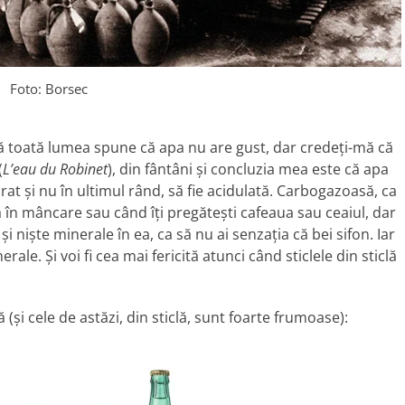
Foto: Borsec
că toată lumea spune că apa nu are gust, dar credeți-mă că
(
L’eau du Robinet
), din fântâni și concluzia mea este că apa
rat și nu în ultimul rând, să fie acidulată. Carbogazoasă, ca
 în mâncare sau când îți pregătești cafeaua sau ceaiul, dar
i niște minerale în ea, ca să nu ai senzația că bei sifon. Iar
le. Și voi fi cea mai fericită atunci când sticlele din sticlă
(și cele de astăzi, din sticlă, sunt foarte frumoase):