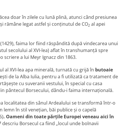
ăcea doar în zilele cu lună plină, atunci când presiunea
i rămâne legat astfel și conținutul de CO
al apei
2
 (1429), faima lor fiind răspândită după vindecarea unui
tul secolului al XVI-lea) aflat în transhumanță spre
o scriere a lui Meyr Ignacz din 1863.
ul al XVI-lea apa minerală, turnată cu grijă în
butoaie
ști de la Alba Iulia, pentru a fi utilizată ca tratament de
tășește cu suveranii vestului, în special cu casa
in pântecul Borsecului, dându-i faima internațională.
-lea localitatea din sânul Ardealului se transformă într-o
 lemn în stil venețian, băi publice și o capelă
6)
. Oameni din toate părțile Europei veneau aici în
descriu Borsecul ca fiind „locul unde bolnavii