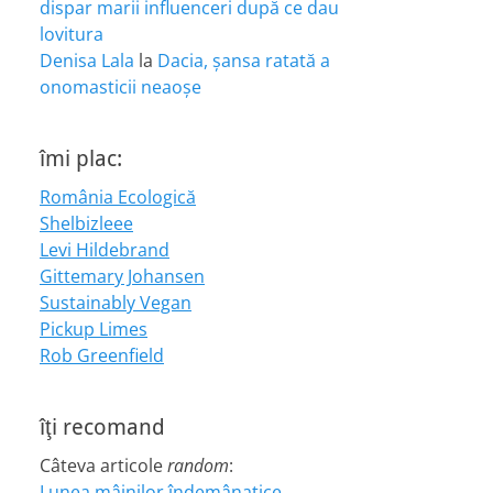
dispar marii influenceri după ce dau
lovitura
Denisa Lala
la
Dacia, șansa ratată a
onomasticii neaoșe
îmi plac:
România Ecologică
Shelbizleee
Levi Hildebrand
Gittemary Johansen
Sustainably Vegan
Pickup Limes
Rob Greenfield
îţi recomand
Câteva articole
random
:
Lunea mâinilor îndemânatice