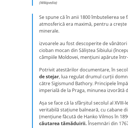
(Wikipedia)
Se spune că în anii 1800 îmbutelierea se f
atmosferică era maximă, pentru a crește ș
minerale.
izvoarele au fost descoperite de vânători
cioban mocan din Săliștea Sibiului (începu
câmpiile Moldovei, mențiuni apărute într-
Potrivit atestărilor documentare, în secol
de stejar
, lua regulat drumul curții domne
către Sigismund Bathory. Principele împăr
imperială de la Praga, minunea izvorâtă d
Așa se face că la sfârșitul secolul al XVIII
veritabilă stațiune balneară, cu cabane din
(mențiune făcută de Hanko Vilmos în 189
căutarea tămăduirii.
Însemnări din 1767 