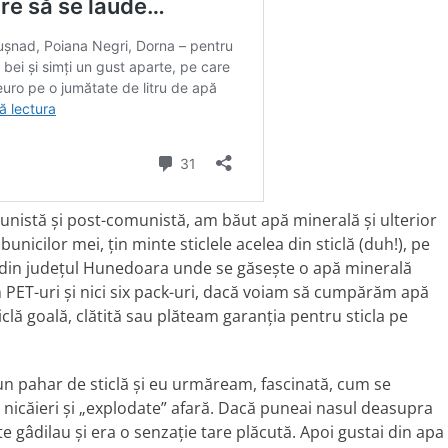
munistă și post-comunistă, am băut apă minerală și ulterior
unicilor mei, țin minte sticlele acelea din sticlă (duh!), pe
 din județul Hunedoara unde se găsește o apă minerală
PET-uri și nici six pack-uri, dacă voiam să cumpărăm apă
lă goală, clătită sau plăteam garanția pentru sticla pe
un pahar de sticlă și eu urmăream, fascinată, cum se
 nicăieri și „explodate” afară. Dacă puneai nasul deasupra
e gâdilau și era o senzație tare plăcută. Apoi gustai din apa