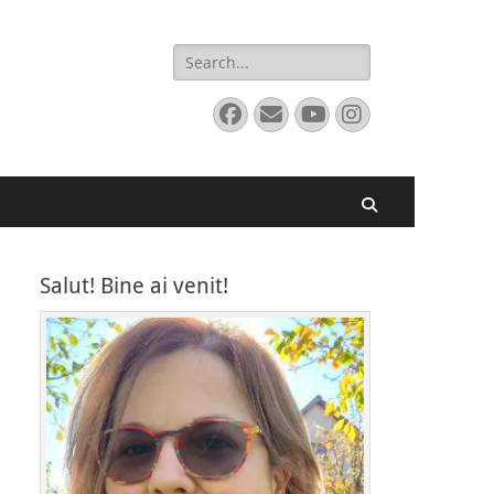
Search
for:
Facebook
Email
YouTube
Instagram
Search
Salut! Bine ai venit!