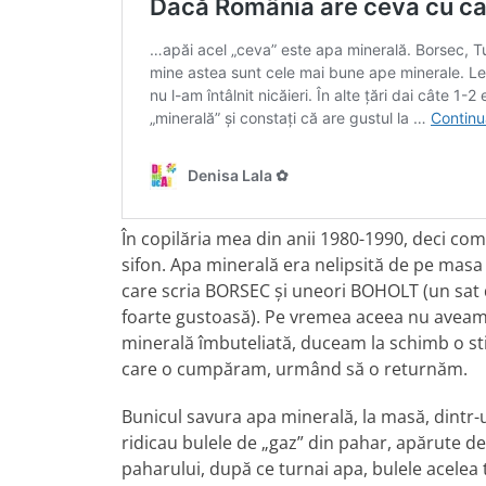
În copilăria mea din anii 1980-1990, deci co
sifon. Apa minerală era nelipsită de pe masa b
care scria BORSEC și uneori BOHOLT (un sat
foarte gustoasă). Pe vremea aceea nu aveam 
minerală îmbuteliată, duceam la schimb o stic
care o cumpăram, urmând să o returnăm.
Bunicul savura apa minerală, la masă, dintr-
ridicau bulele de „gaz” din pahar, apărute de
paharului, după ce turnai apa, bulele acelea t