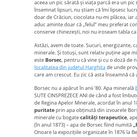
aceea un pic sărată și viața parcă era un pi
însemnat lipsuri, nu știam că îmi lipsesc luc
doar de Crăciun, ciocolata nu-mi plăcea, ia
aduc aminte doar că „felul” meu preferat cons
conserve chinezești, noi nu iroseam tabla ca
Astăzi, avem de toate. Sucuri, energizante, caf
minerale. Și totuși, sunt relativ puține ape
este
Borsec
, pentru că vine și cu o doză de
localitatea din județul Harghita
de unde provi
care am crescut. Eu zic că asta înseamnă că
Borsec nu a apărut în anii ’80. Apa minerală
SUTE CINSPREZECE ANI de când a fost îmbutel
de Regina Apelor Minerale, acordat în anul 1
puritate
prin apa obținută din izvoarele Bor
minerale cu bogate
calități terapeutice
, ap
(în anul 1873) – apa de Borsec fiind numită
„
Onoare la expozițiile organizate în 1876 la Be