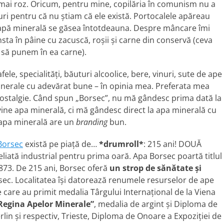
c mai roz. Oricum, pentru mine, copilăria în comunism nu a
ruri pentru că nu știam că ele există. Portocalele apăreau
r apă minerală se găsea întotdeauna. Despre mâncare îmi
ta în pâine cu zacuscă, roșii și carne din conservă (ceva
 să punem în ea carne).
ele, specialități, băuturi alcoolice, bere, vinuri, sute de ape
 minerale cu adevărat bune – în opinia mea. Preferata mea
 nostalgie. Când spun „Borsec”, nu mă gândesc prima dată la
ne apa minerală, ci mă gândesc direct la apa minerală cu
 apa minerală are un
branding
bun.
Borsec
există pe piață de…
*drumroll*
: 215 ani! DOUĂ
iată industrial pentru prima oară. Apa Borsec poartă titlul
873. De 215 ani, Borsec oferă
un strop de sănătate și
sec. Localitatea își datorează renumele resurselor de ape
e care au primit medalia Târgului Internațional de la Viena
Regina Apelor Minerale”
, medalia de argint și Diploma de
rlin și respectiv, Trieste, Diploma de Onoare a Expoziției de