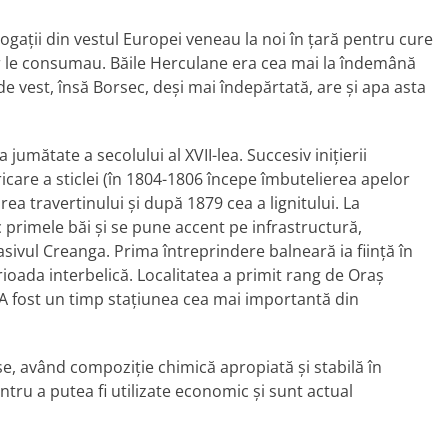
gații din vestul Europei veneau la noi în țară pentru cure
ar le consumau. Băile Herculane era cea mai la îndemână
e vest, însă Borsec, deși mai îndepărtată, are și apa asta
 jumătate a secolului al XVII-lea. Succesiv inițierii
ricare a sticlei (în 1804-1806 începe îmbutelierea apelor
a travertinului și după 1879 cea a lignitului. La
sc primele băi și se pune accent pe infrastructură,
sivul Creanga. Prima întreprindere balneară ia ființă în
ioada interbelică. Localitatea a primit rang de Oraș
 A fost un timp stațiunea cea mai importantă din
, având compoziție chimică apropiată și stabilă în
ntru a putea fi utilizate economic și sunt actual