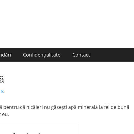
ndări
Confidențialitate
Contact
ă
ts
ă pentru că nicăieri nu găsești apă minerală la fel de bună
t eu.