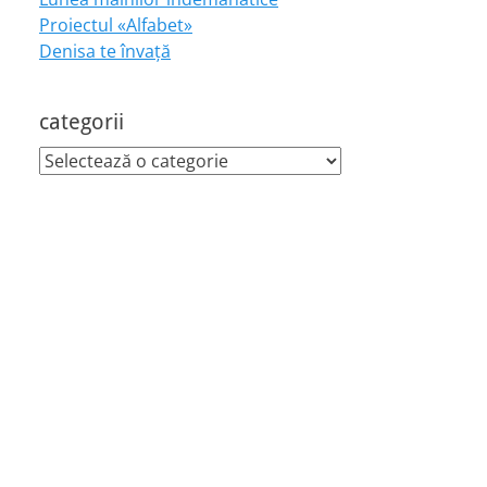
Proiectul «Alfabet»
Denisa te învaţă
categorii
categorii