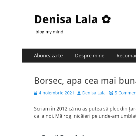
Denisa Lala ✿
blog my mind
Primary
Skip
Abonează-te
Despre mine
Recoma
to
Menu
content
Borsec, apa cea mai bun
Posted
Author
4 noiembrie 2021
Denisa Lala
5 Commen
on
Scriam în 2012 că nu aș putea să plec din țar
ca la noi. Mă rog, nicăieri pe unde-am umbla