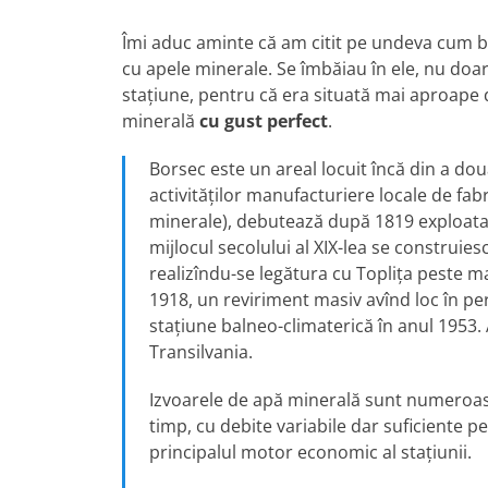
Îmi aduc aminte că am citit pe undeva cum bo
cu apele minerale. Se îmbăiau în ele, nu do
stațiune, pentru că era situată mai aproape d
minerală
cu gust perfect
.
Borsec este un areal locuit încă din a doua
activităților manufacturiere locale de fab
minerale), debutează după 1819 exploatare
mijlocul secolului al XIX-lea se construie
realizîndu-se legătura cu Toplița peste ma
1918, un reviriment masiv avînd loc în per
stațiune balneo-climaterică în anul 1953.
Transilvania.
Izvoarele de apă minerală sunt numeroase
timp, cu debite variabile dar suficiente pe
principalul motor economic al stațiunii.