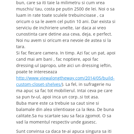
bun, care sa iti taie la milimetru si cum vrea
muschiu’ tau, costa pe putin 2500 de lei. Noi o sa
luam in rate toate sculele trebuincioase , ca
oricum o sa le avem cel putin 10 ani. Dar exista si
serviciu de inchiriere unelte, iar daca ai vreo
cunostinta care detine asa ceva, deja, e perfect.
Noi nu avem si oricum era nevoie de astea si la
tara.
Si fac fiecare camera. In timp. Azi fac un pat, apoi
cand mai am bani , fac noptiere, apoi fac
dressing-ul (apropo, uite aici un dressing ieftin,
poate te intereseaza
http://www.viewalongtheway.com/2014/05/build-
custom-closet-shelves/
). La fel, in sufragerie nu
ma apuc sa fac tot mobilierul. Intai ceva pe care
sa pun tv-ul, apoi inca un corp..si tot asa.
Buba mare este ca trebuie sa caut sine si
balamale din alea silentioase ca la Ikea. De buna
calitate.Sa nu scartaie sau sa faca zgomot. O sa
vad la momentul respectiv unde gasesc.
Sunt convinsa ca daca te-ai apuca singura sa iti