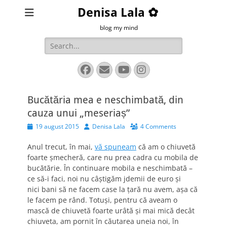
Denisa Lala ✿
blog my mind
Search
for:
Facebook
Email
YouTube
Instagram
Bucătăria mea e neschimbată, din
cauza unui „meseriaș”
Posted
Author
19 august 2015
Denisa Lala
4 Comments
on
Anul trecut, în mai,
vă spuneam
că am o chiuvetă
foarte șmecheră, care nu prea cadra cu mobila de
bucătărie. În continuare mobila e neschimbată –
ce să-i faci, noi nu câștigăm jdemii de euro și
nici bani să ne facem case la țară nu avem, așa că
le facem pe rând. Totuși, pentru că aveam o
mască de chiuvetă foarte urâtă și mai mică decât
chiuveta, am pornit în căutarea uneia noi, în