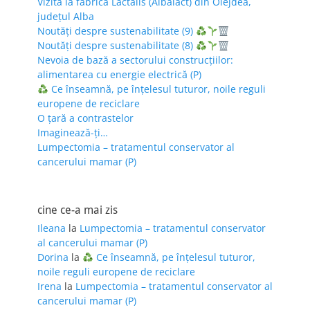
Vizită la fabrica Lactalis (Albalact) din Oiejdea,
județul Alba
Noutăți despre sustenabilitate (9)
Noutăți despre sustenabilitate (8)
Nevoia de bază a sectorului construcțiilor:
alimentarea cu energie electrică (P)
Ce înseamnă, pe înțelesul tuturor, noile reguli
europene de reciclare
O țară a contrastelor
Imaginează-ți…
Lumpectomia – tratamentul conservator al
cancerului mamar (P)
cine ce-a mai zis
Ileana
la
Lumpectomia – tratamentul conservator
al cancerului mamar (P)
Dorina
la
Ce înseamnă, pe înțelesul tuturor,
noile reguli europene de reciclare
Irena
la
Lumpectomia – tratamentul conservator al
cancerului mamar (P)