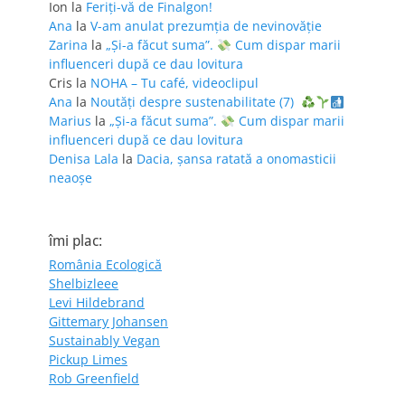
Ion
la
Feriţi-vă de Finalgon!
Ana
la
V-am anulat prezumția de nevinovăție
Zarina
la
„Și-a făcut suma”.
Cum dispar marii
influenceri după ce dau lovitura
Cris
la
NOHA – Tu café, videoclipul
Ana
la
Noutăți despre sustenabilitate (7)
Marius
la
„Și-a făcut suma”.
Cum dispar marii
influenceri după ce dau lovitura
Denisa Lala
la
Dacia, șansa ratată a onomasticii
neaoșe
îmi plac:
România Ecologică
Shelbizleee
Levi Hildebrand
Gittemary Johansen
Sustainably Vegan
Pickup Limes
Rob Greenfield