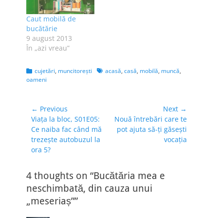
Caut mobilă de
bucătărie
9 august 2013
În „azi vreau”
Categories
Tags
cujetări
,
muncitoreşti
acasă
,
casă
,
mobilă
,
muncă
,
oameni
Navigare
← Previous
Next →
Previous
Next
Viața la bloc, S01E05:
Nouă întrebări care te
în
post:
post:
Ce naiba fac când mă
pot ajuta să-ţi găseşti
articole
trezește autobuzul la
vocaţia
ora 5?
4 thoughts on “Bucătăria mea e
neschimbată, din cauza unui
„meseriaș””