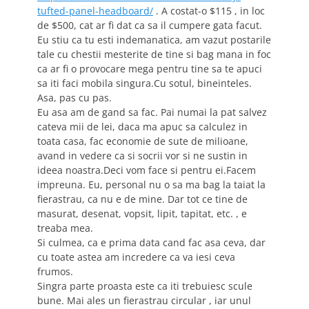
tufted-panel-headboard/
. A costat-o $115 , in loc
de $500, cat ar fi dat ca sa il cumpere gata facut.
Eu stiu ca tu esti indemanatica, am vazut postarile
tale cu chestii mesterite de tine si bag mana in foc
ca ar fi o provocare mega pentru tine sa te apuci
sa iti faci mobila singura.Cu sotul, bineinteles.
Asa, pas cu pas.
Eu asa am de gand sa fac. Pai numai la pat salvez
cateva mii de lei, daca ma apuc sa calculez in
toata casa, fac economie de sute de milioane,
avand in vedere ca si socrii vor si ne sustin in
ideea noastra.Deci vom face si pentru ei.Facem
impreuna. Eu, personal nu o sa ma bag la taiat la
fierastrau, ca nu e de mine. Dar tot ce tine de
masurat, desenat, vopsit, lipit, tapitat, etc. , e
treaba mea.
Si culmea, ca e prima data cand fac asa ceva, dar
cu toate astea am incredere ca va iesi ceva
frumos.
Singra parte proasta este ca iti trebuiesc scule
bune. Mai ales un fierastrau circular , iar unul