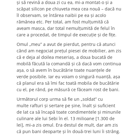
și să revină a doua zi cu ea, mi-a montat-o și a
scăpat silicon pe chiuveta mea cea nouă – dacă nu
îl observam, se întărea naibii pe ea și acolo
rămânea etc. Per total, am fost mulțumită că
aveam masca, dar total nemulțumită de felul în
care a procedat, de timpul de execuție și de fițe.
Omul „meu” a avut de pierdut, pentru că atunci
când am negociat prețul piesei de mobilier, am zis
că e deja al doilea meseriaș, a doua bucată de
mobilă făcută la comandă și că dacă vom continua
așa, o să avem în bucătărie toate nuanțele de
verde posibile. Iar eu voiam o singură nuanță, așa
că planul era să îmi fac toată mobila de bucătărie
cu el, pe rând, pe măsură ce făceam rost de bani.
Următorul corp urma să fie un „soldat” cu
multe rafturi și sertare pe șine, înalt și suficient
de lat ca să încapă toate condimentele și minunile
culinare ale lui Sebi în el. 13 milioane [1.300 de
lei], mi-a zis omul. Era destul de mult, dar am zis
că pun bani deoparte și în două-trei luni îi strâng.