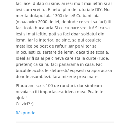
faci acel dulap cu sine, ai iesi mult mai ieftin si ar
iesi cum vrei tu. E netul plin de tutoriale DIY. Nu
merita dulapul ala 1300 de lei! Cu banii aia
(maaaaxim 2000 de lei, depinde ce vrei sa faci) iti
faci toata bucataria.Si ce culoare vrei tu! Si ca sa
iesi si mai ieftin, poti sa faci doar soldatul din
lemn, iar la interior, pe sine, sa pui cosulete
metalice pe post de rafturi.Iar pe viitor sa
inlocuiesti cu sertare de lemn, daca ti se scoala.
Ideal ar fi sa ai pe cineva care sta la curte (rude,
prieteni) ca sa nu faci panarama in casa. Faci
bucatile acolo, le slefuiesti/ vopsesti si apoi acasa
doar le asamblezi, fara mizerie prea mare.
Pfuuu am scris 100 de randuri, dar simteam
nevoia sa iti impartasesc ideea mea. Poate te
ajuta!
Ce zici? :)
Răspunde