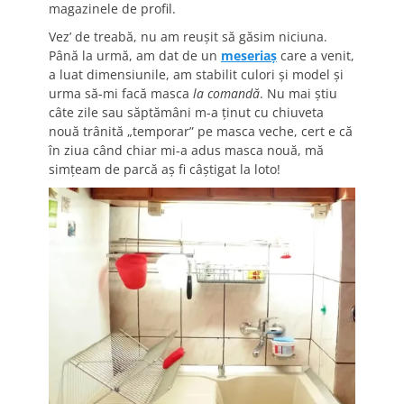
magazinele de profil.
Vez’ de treabă, nu am reușit să găsim niciuna.
Până la urmă, am dat de un
meseriaș
care a venit,
a luat dimensiunile, am stabilit culori și model și
urma să-mi facă masca
la comandă
. Nu mai știu
câte zile sau săptămâni m-a ținut cu chiuveta
nouă trânită „temporar” pe masca veche, cert e că
în ziua când chiar mi-a adus masca nouă, mă
simțeam de parcă aș fi câștigat la loto!