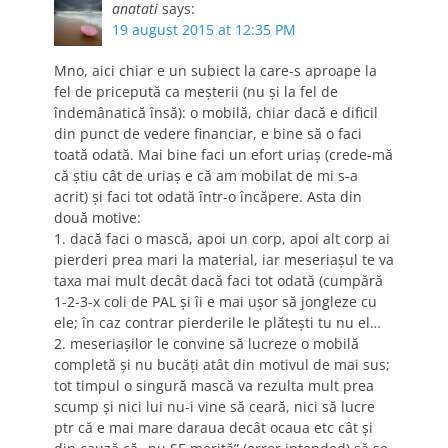
anatati
says:
19 august 2015 at 12:35 PM
Mno, aici chiar e un subiect la care-s aproape la
fel de pricepută ca meșterii (nu și la fel de
îndemânatică însă): o mobilă, chiar dacă e dificil
din punct de vedere financiar, e bine să o faci
toată odată. Mai bine faci un efort uriaș (crede-mă
că știu cât de uriaș e că am mobilat de mi s-a
acrit) și faci tot odată într-o încăpere. Asta din
două motive:
1. dacă faci o mască, apoi un corp, apoi alt corp ai
pierderi prea mari la material, iar meseriașul te va
taxa mai mult decât dacă faci tot odată (cumpără
1-2-3-x coli de PAL și îi e mai ușor să jongleze cu
ele; în caz contrar pierderile le plătești tu nu el…
2. meseriașilor le convine să lucreze o mobilă
completă și nu bucăți atât din motivul de mai sus;
tot timpul o singură mască va rezulta mult prea
scump și nici lui nu-i vine să ceară, nici să lucre
ptr că e mai mare daraua decât ocaua etc cât și