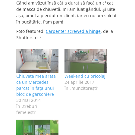
Când am văzut însă cât a durat să facă un c*cat
de mască de chiuvetă, mi-am luat gândul. Și uite-
așa, omul a pierdut un client, iar eu nu am soldat
în bucătărie. Pam pam!
Foto featured:
Carpenter screwed a hinge
, de la
Shutterstock
Chiuveta mea arată
Weekend cu bricolaj
ca un Mercedes
24 aprilie 2017
parcat în faţa unui
În „muncitoreşti”
bloc de garsoniere
30 mai 2014
În „treburi
femeieşti”