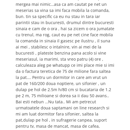
mergea mai nimic…asa ca am cautat pe net un
meserias sa vina sa imi faca mobila la comanda,
bun. tin sa specific ca eu nu stau in tara iar
parintii stau in bucuresti, drumul dintre bucuresti
sinaia e cam de o ora , hai sa zicem o ora jumatate
cu trenul, ma rog, caut eu pe net cine face mobila
la comanda in sinaia il gasesc pe ilustru , il suna
ai mei , stabilesc o intalnire, vin ai mei de la
bucuresti , plateste benzina pana acolo si vine
meseriasul, ia marimi, sta vreo patru (4) ore ,
calculeaza aleg pe whatupp ce imi place mie si imi
da o factura teretica de 75 de milione fara saltea
la pat…. Pentru un dormitor in care am vrut un
pat de 160/200 doua noptiere, un sifonier , un
dulap pe hol de 2.5m h/80 cm si bucataria de 1.2
pe 2 m, 75 milioane si dorea sa ii dau 50 avans..
Bai esti nebun …Nu tata.. Mi am petrecut
urmatoatele doua saptamani on line research si
mi am luat dormitor fara sifonier, saltea la
pat,dulap pe hol , in sufragerie canpea, suport
pentru tv, masa de mancat, masa de cafea,