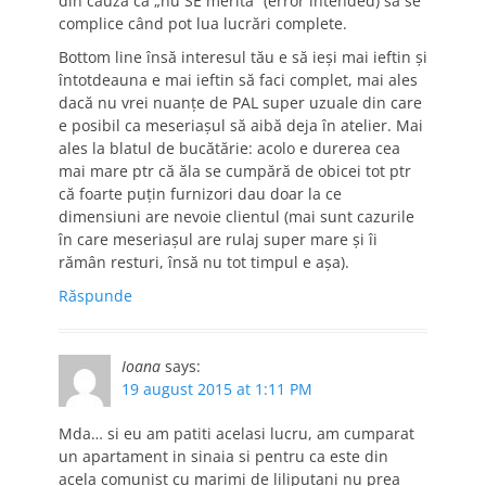
din cauză că „nu SE merită” (error intended) să se
complice când pot lua lucrări complete.
Bottom line însă interesul tău e să ieși mai ieftin și
întotdeauna e mai ieftin să faci complet, mai ales
dacă nu vrei nuanțe de PAL super uzuale din care
e posibil ca meseriașul să aibă deja în atelier. Mai
ales la blatul de bucătărie: acolo e durerea cea
mai mare ptr că ăla se cumpără de obicei tot ptr
că foarte puțin furnizori dau doar la ce
dimensiuni are nevoie clientul (mai sunt cazurile
în care meseriașul are rulaj super mare și îi
rămân resturi, însă nu tot timpul e așa).
Răspunde
Ioana
says:
19 august 2015 at 1:11 PM
Mda… si eu am patiti acelasi lucru, am cumparat
un apartament in sinaia si pentru ca este din
acela comunist cu marimi de liliputani nu prea