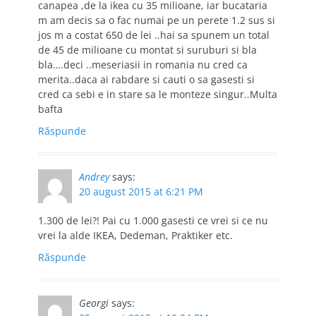
canapea ,de la ikea cu 35 milioane, iar bucataria
m am decis sa o fac numai pe un perete 1.2 sus si
jos m a costat 650 de lei ..hai sa spunem un total
de 45 de milioane cu montat si suruburi si bla
bla….deci ..meseriasii in romania nu cred ca
merita..daca ai rabdare si cauti o sa gasesti si
cred ca sebi e in stare sa le monteze singur..Multa
bafta
Răspunde
Andrey
says:
20 august 2015 at 6:21 PM
1.300 de lei?! Pai cu 1.000 gasesti ce vrei si ce nu
vrei la alde IKEA, Dedeman, Praktiker etc.
Răspunde
Georgi
says: