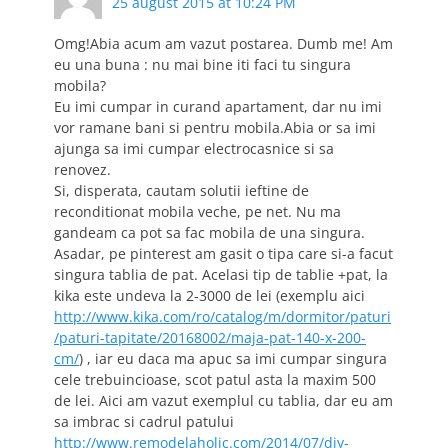
25 august 2015 at 10:24 PM
Omg!Abia acum am vazut postarea. Dumb me! Am
eu una buna : nu mai bine iti faci tu singura
mobila?
Eu imi cumpar in curand apartament, dar nu imi
vor ramane bani si pentru mobila.Abia or sa imi
ajunga sa imi cumpar electrocasnice si sa
renovez.
Si, disperata, cautam solutii ieftine de
reconditionat mobila veche, pe net. Nu ma
gandeam ca pot sa fac mobila de una singura.
Asadar, pe pinterest am gasit o tipa care si-a facut
singura tablia de pat. Acelasi tip de tablie +pat, la
kika este undeva la 2-3000 de lei (exemplu aici
http://www.kika.com/ro/catalog/m/dormitor/paturi
/paturi-tapitate/20168002/maja-pat-140-x-200-
cm/
) , iar eu daca ma apuc sa imi cumpar singura
cele trebuincioase, scot patul asta la maxim 500
de lei. Aici am vazut exemplul cu tablia, dar eu am
sa imbrac si cadrul patului
http://www.remodelaholic.com/2014/07/diy-