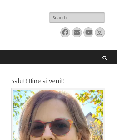
Search
for:
Facebook
Email
YouTube
Instagram
Search
Salut! Bine ai venit!