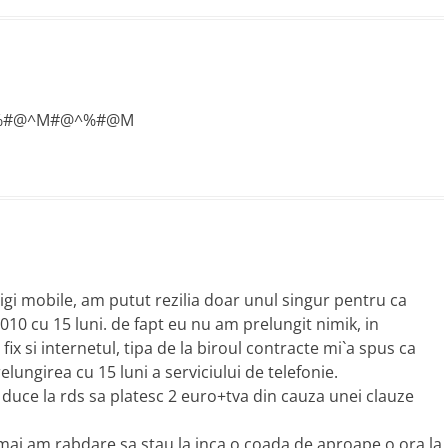
 . F^%#@^M#@^%#@M
igi mobile, am putut rezilia doar unul singur pentru ca
010 cu 15 luni. de fapt eu nu am prelungit nimik, in
ix si internetul, tipa de la biroul contracte mi`a spus ca
lungirea cu 15 luni a serviciului de telefonie.
 duce la rds sa platesc 2 euro+tva din cauza unei clauze
mai am rabdare sa stau la inca o coada de aproape o ora la