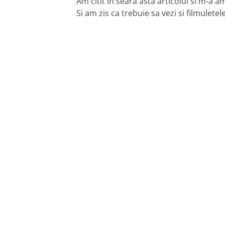
Am citit in seara asta articolul si m-a 
Si am zis ca trebuie sa vezi si filmuletel