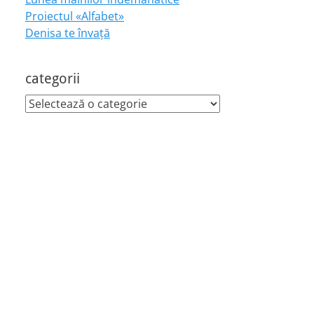
Proiectul «Alfabet»
Denisa te învaţă
categorii
categorii