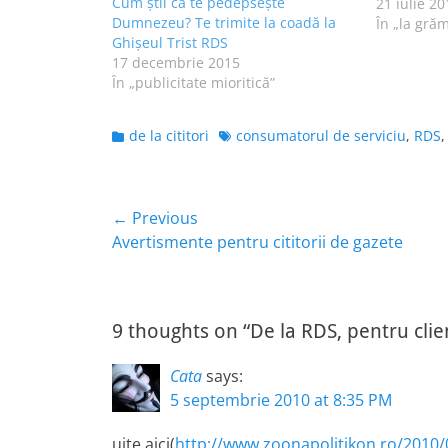
Cum știi că te pedepsește
și în titlu
21 iulie 20
Dumnezeu? Te trimite la coadă la
își schimb
În „la gră
Ghișeul Trist RDS
17 decembrie 2015
În „publicitate mioritică”
Categories
Tags
de la cititori
consumatorul de serviciu
,
RDS
Navigare
← Previous
Previous
Avertismente pentru cititorii de gazete
în
post:
articole
9 thoughts on “De la RDS, pentru clien
Cata
says:
5 septembrie 2010 at 8:35 PM
uite aici(
http://www.zoonapolitikon.ro/2010/0