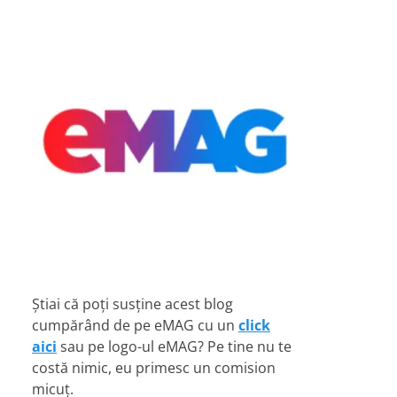
Știai că poți susține acest blog
cumpărând de pe eMAG cu un
click
aici
sau pe logo-ul eMAG? Pe tine nu te
costă nimic, eu primesc un comision
micuț.