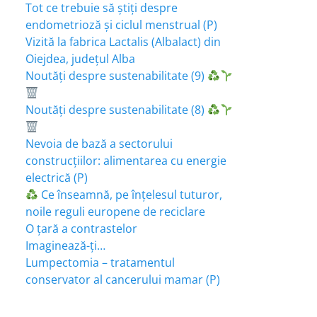
Tot ce trebuie să știți despre
endometrioză și ciclul menstrual (P)
Vizită la fabrica Lactalis (Albalact) din
Oiejdea, județul Alba
Noutăți despre sustenabilitate (9)
Noutăți despre sustenabilitate (8)
Nevoia de bază a sectorului
construcțiilor: alimentarea cu energie
electrică (P)
Ce înseamnă, pe înțelesul tuturor,
noile reguli europene de reciclare
O țară a contrastelor
Imaginează-ți…
Lumpectomia – tratamentul
conservator al cancerului mamar (P)