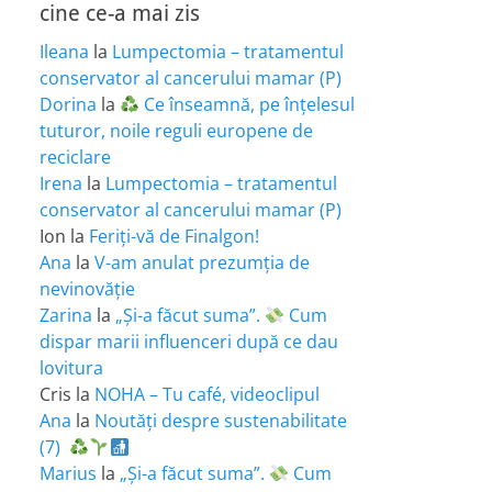
cine ce-a mai zis
Ileana
la
Lumpectomia – tratamentul
conservator al cancerului mamar (P)
Dorina
la
Ce înseamnă, pe înțelesul
tuturor, noile reguli europene de
reciclare
Irena
la
Lumpectomia – tratamentul
conservator al cancerului mamar (P)
Ion
la
Feriţi-vă de Finalgon!
Ana
la
V-am anulat prezumția de
nevinovăție
Zarina
la
„Și-a făcut suma”.
Cum
dispar marii influenceri după ce dau
lovitura
Cris
la
NOHA – Tu café, videoclipul
Ana
la
Noutăți despre sustenabilitate
(7)
Marius
la
„Și-a făcut suma”.
Cum