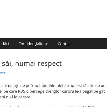
ndări
Confidențialitate
Contact
i săi, numai respect
nts
şte filmuleţe de pe YouTube. Filmuleţele au fost făcute de un
i pe care RDS o percepe clienţilor cărora le-a băgat pe gât
ni nu-l foloseşte.