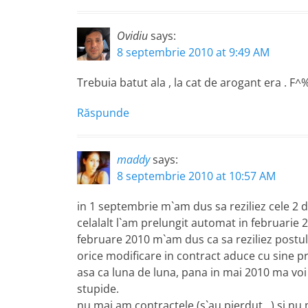
Ovidiu
says:
8 septembrie 2010 at 9:49 AM
Trebuia batut ala , la cat de arogant era
Răspunde
maddy
says:
8 septembrie 2010 at 10:57 AM
in 1 septembrie m`am dus sa reziliez cele 2 d
celalalt l`am prelungit automat in februarie 2
februare 2010 m`am dus ca sa reziliez postul f
orice modificare in contract aduce cu sine pre
asa ca luna de luna, pana in mai 2010 ma voi
stupide.
nu mai am contractele (s`au pierdut…) si nu 