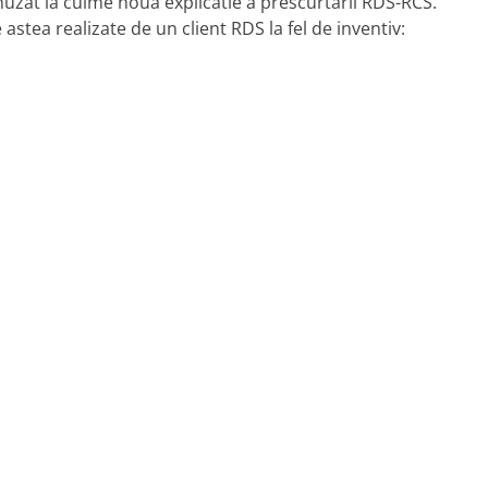
amuzat la culme noua explicatie a prescurtarii RDS-RCS.
e astea realizate de un client RDS la fel de inventiv: