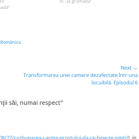
. Datele problemei: o firmă
10
pe care l-am primit gratuit pentru
În „la grămadă”
ă punctul de lucru, de…
madă”
că sunt abonată la serviciile de
televiziune prin…
,
Românica
Next →
Next
Transformarea unei camere dezafectate într-una
post:
locuibilă. Episodul 6
ţii săi, numai respect”
8/27/razbunarea-i-arma-prostului-da-ce-bine-te-simti/
), in