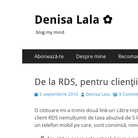
Denisa Lala ✿
blog my mind
Primary
Skip
Abonează-te
Despre mine
Recoma
to
Menu
content
De la RDS, pentru clienţi
Posted
Author
5 septembrie 2010
Denisa Lala
9 Comme
on
O cititoare mi-a trimis două link-uri către ni
client RDS nemulţumit de taxa abuzivă de 5 le
un telefon mobil pe care, sunt convinsă, nime