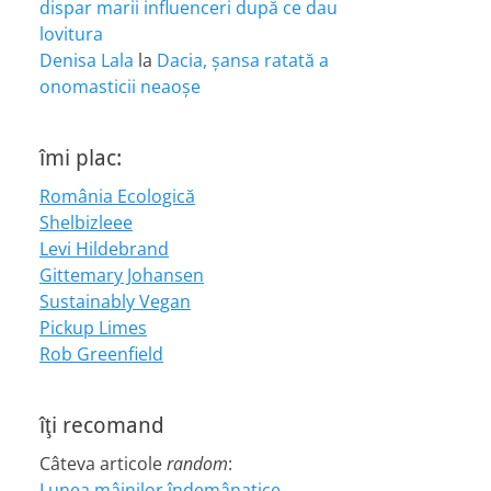
dispar marii influenceri după ce dau
lovitura
Denisa Lala
la
Dacia, șansa ratată a
onomasticii neaoșe
îmi plac:
România Ecologică
Shelbizleee
Levi Hildebrand
Gittemary Johansen
Sustainably Vegan
Pickup Limes
Rob Greenfield
îţi recomand
Câteva articole
random
:
Lunea mâinilor îndemânatice