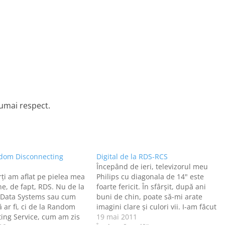
umai respect.
dom Disconnecting
Digital de la RDS-RCS
Începând de ieri, televizorul meu
rți am aflat pe pielea mea
Philips cu diagonala de 14" este
ne, de fapt, RDS. Nu de la
foarte fericit. În sfârşit, după ani
Data Systems sau cum
buni de chin, poate să-mi arate
ă ar fi, ci de la Random
imagini clare şi culori vii. I-am făcut
ing Service, cum am zis
rost de un decodor digital Humax,
19 mai 2011