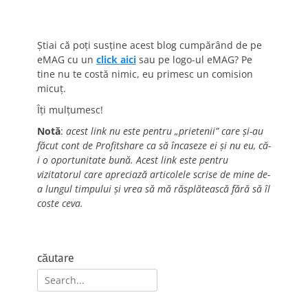
Știai că poți susține acest blog cumpărând de pe
eMAG cu un
click aici
sau pe logo-ul eMAG? Pe
tine nu te costă nimic, eu primesc un comision
micuț.
Îți mulțumesc!
Notă
:
acest link nu este pentru „prietenii” care și-au
făcut cont de Profitshare ca să încaseze ei și nu eu, că-
i o oportunitate bună. Acest link este pentru
vizitatorul care apreciază articolele scrise de mine de-
a lungul timpului și vrea să mă răsplătească fără să îl
coste ceva.
căutare
Search
for: