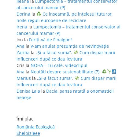
Ileana
la
Lumpectomia – tratamentul conservator
al cancerului mamar (P)
Dorina
la
Ce înseamnă, pe înțelesul tuturor,
noile reguli europene de reciclare
Irena
la
Lumpectomia – tratamentul conservator al
cancerului mamar (P)
Ion
la
Feriţi-vă de Finalgon!
Ana
la
V-am anulat prezumția de nevinovăție
Zarina
la
„Și-a făcut suma”.
Cum dispar marii
influenceri după ce dau lovitura
Cris
la
NOHA – Tu café, videoclipul
Ana
la
Noutăți despre sustenabilitate (7)
Marius
la
„Și-a făcut suma”.
Cum dispar marii
influenceri după ce dau lovitura
Denisa Lala
la
Dacia, șansa ratată a onomasticii
neaoșe
îmi plac:
România Ecologică
Shelbizleee