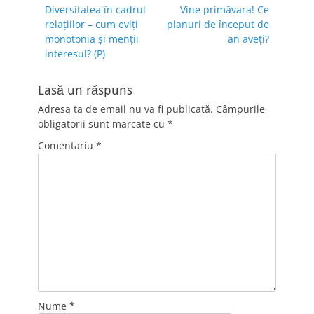
Previous
Next
Diversitatea în cadrul
Vine primăvara! Ce
în
post:
post:
relațiilor – cum eviți
planuri de început de
articole
monotonia și menții
an aveți?
interesul? (P)
Lasă un răspuns
Adresa ta de email nu va fi publicată.
Câmpurile
obligatorii sunt marcate cu
*
Comentariu
*
Nume
*