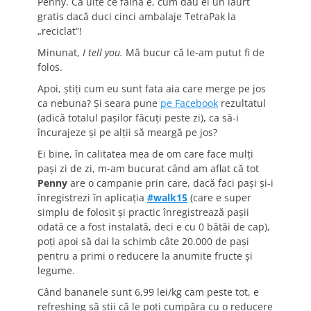
Penny. Că uite ce faină e, cum dau ei un iaurt
gratis dacă duci cinci ambalaje TetraPak la
„reciclat”!
Minunat,
I tell you.
Mă bucur că le-am putut fi de
folos.
Apoi, știți cum eu sunt fata aia care merge pe jos
ca nebuna? Și seara pune
pe Facebook
rezultatul
(adică totalul pașilor făcuți peste zi), ca să-i
încurajeze și pe alții să meargă pe jos?
Ei bine, în calitatea mea de om care face mulți
pași zi de zi, m-am bucurat când am aflat că tot
Penny
are o campanie prin care, dacă faci pași și-i
înregistrezi în aplicația
#walk15
(care e super
simplu de folosit și practic înregistrează pașii
odată ce a fost instalată, deci e cu 0 bătăi de cap),
poți apoi să dai la schimb câte 20.000 de pași
pentru a primi o reducere la anumite fructe și
legume.
Când bananele sunt 6,99 lei/kg cam peste tot, e
refreshing să știi că le poți cumpăra cu o reducere