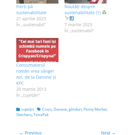
Fierți pă
Noutăți despre
sustenabilitate
sustenabilitate (1)
21 aprilie 2023
În „sustenabil”
7 martie 2023
În „sustenabil”
Consumatorul
român vrea sânge!
Azi, de la Danone şi
KFC
20 martie 2013
În „cujetări”
Categories
Tags
cujetări
Crocs
,
Danone
,
gânduri
,
Penny Market
,
Skechers
,
TetraPak
Navigare
← Previous
Next →