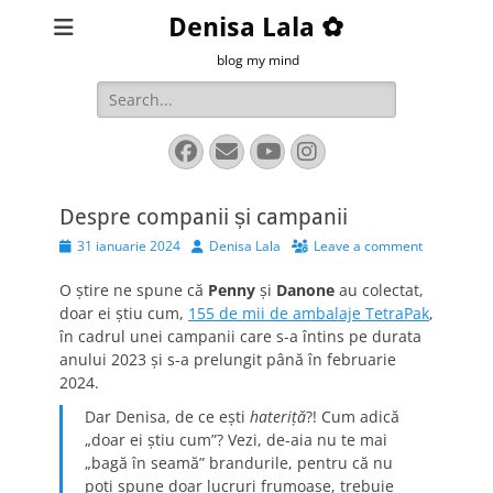
Denisa Lala ✿
blog my mind
Search
for:
Facebook
Email
YouTube
Instagram
Despre companii și campanii
Posted
Author
31 ianuarie 2024
Denisa Lala
Leave a comment
on
O știre ne spune că
Penny
și
Danone
au colectat,
doar ei știu cum,
155 de mii de ambalaje TetraPak
,
în cadrul unei campanii care s-a întins pe durata
anului 2023 și s-a prelungit până în februarie
2024.
Dar Denisa, de ce ești
hateriță
?! Cum adică
„doar ei știu cum”? Vezi, de-aia nu te mai
„bagă în seamă” brandurile, pentru că nu
poți spune doar lucruri frumoase, trebuie