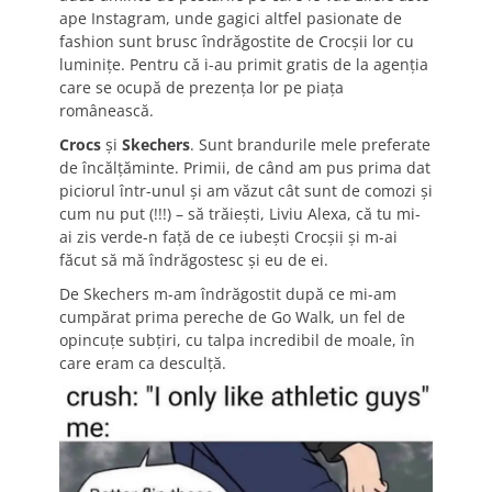
ape Instagram, unde gagici altfel pasionate de
fashion sunt brusc îndrăgostite de Crocșii lor cu
luminițe. Pentru că i-au primit gratis de la agenția
care se ocupă de prezența lor pe piața
românească.
Crocs
și
Skechers
. Sunt brandurile mele preferate
de încălțăminte. Primii, de când am pus prima dat
piciorul într-unul și am văzut cât sunt de comozi și
cum nu put (!!!) – să trăiești, Liviu Alexa, că tu mi-
ai zis verde-n față de ce iubești Crocșii și m-ai
făcut să mă îndrăgostesc și eu de ei.
De Skechers m-am îndrăgostit după ce mi-am
cumpărat prima pereche de Go Walk, un fel de
opincuțe subțiri, cu talpa incredibil de moale, în
care eram ca desculță.