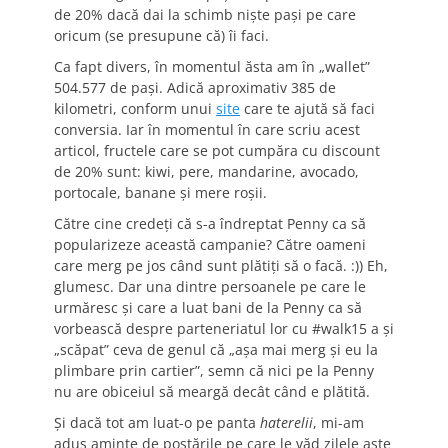
de 20% dacă dai la schimb niște pași pe care
oricum (se presupune că) îi faci.
Ca fapt divers, în momentul ăsta am în „wallet”
504.577 de pași. Adică aproximativ 385 de
kilometri, conform unui
site
care te ajută să faci
conversia. Iar în momentul în care scriu acest
articol, fructele care se pot cumpăra cu discount
de 20% sunt: kiwi, pere, mandarine, avocado,
portocale, banane și mere roșii.
Către cine credeți că s-a îndreptat Penny ca să
popularizeze această campanie? Către oameni
care merg pe jos când sunt plătiți să o facă. :)) Eh,
glumesc. Dar una dintre persoanele pe care le
urmăresc și care a luat bani de la Penny ca să
vorbească despre parteneriatul lor cu #walk15 a și
„scăpat” ceva de genul că „așa mai merg și eu la
plimbare prin cartier”, semn că nici pe la Penny
nu are obiceiul să meargă decât când e plătită.
Și dacă tot am luat-o pe panta
haterelii
, mi-am
adus aminte de postările pe care le văd zilele aste