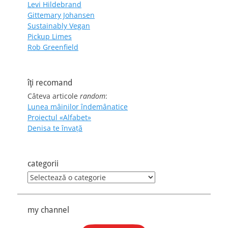
Levi Hildebrand
Gittemary Johansen
Sustainably Vegan
Pickup Limes
Rob Greenfield
îţi recomand
Câteva articole
random
:
Lunea mâinilor îndemânatice
Proiectul «Alfabet»
Denisa te învaţă
categorii
categorii
my channel