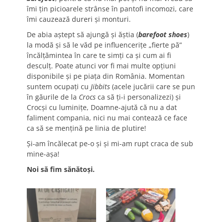
îmi țin picioarele strânse în pantofi incomozi, care
îmi cauzează dureri și monturi.
De abia aștept să ajungă și ăștia (
barefoot shoes
)
la modă și să le văd pe influencerițe „fierte pă”
încălțămintea în care te simți ca și cum ai fi
desculț. Poate atunci vor fi mai multe opțiuni
disponibile și pe piața din România. Momentan
suntem ocupați cu
Jibbits
(acele jucării care se pun
în găurile de la
Crocs
ca să ți-i personalizezi) și
Crocși cu luminițe, Doamne-ajută că nu a dat
faliment compania, nici nu mai contează ce face
ca să se mențină pe linia de plutire!
Și-am încălecat pe-o și și mi-am rupt craca de sub
mine-așa!
Noi să fim sănătoși.