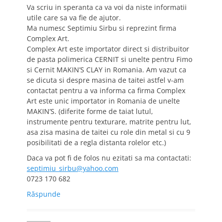
Va scriu in speranta ca va voi da niste informatii
utile care sa va fie de ajutor.
Ma numesc Septimiu Sirbu si reprezint firma
Complex Art.
Complex Art este importator direct si distribuitor
de pasta polimerica CERNIT si unelte pentru Fimo
si Cernit MAKIN’S CLAY in Romania. Am vazut ca
se dicuta si despre masina de taitei astfel v-am
contactat pentru a va informa ca firma Complex
Art este unic importator in Romania de unelte
MAKIN’S. (diferite forme de taiat lutul,
instrumente pentru texturare, matrite pentru lut,
asa zisa masina de taitei cu role din metal si cu 9
posibilitati de a regla distanta rolelor etc.)
Daca va pot fi de folos nu ezitati sa ma contactati:
septimiu_sirbu@yahoo.com
0723 170 682
Răspunde