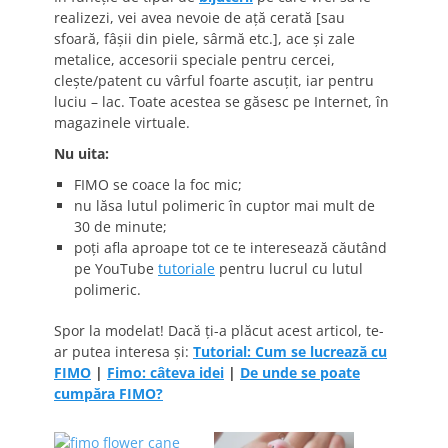
realizezi, vei avea nevoie de aţă cerată [sau
sfoară, fâşii din piele, sârmă etc.], ace şi zale
metalice, accesorii speciale pentru cercei,
cleşte/patent cu vârful foarte ascuţit, iar pentru
luciu – lac. Toate acestea se găsesc pe Internet, în
magazinele virtuale.
Nu uita:
FIMO se coace la foc mic;
nu lăsa lutul polimeric în cuptor mai mult de
30 de minute;
poţi afla aproape tot ce te interesează căutând
pe YouTube
tutoriale
pentru lucrul cu lutul
polimeric.
Spor la modelat! Dacă ţi-a plăcut acest articol, te-
ar putea interesa şi:
Tutorial: Cum se lucrează cu
FIMO
|
Fimo: câteva idei
|
De unde se poate
cumpăra FIMO?