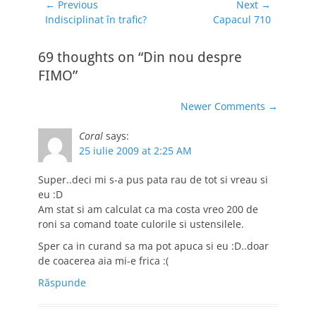
Navigare
← Previous
Next →
Previous
Next
Indisciplinat în trafic?
Capacul 710
în
post:
post:
articole
69 thoughts on “Din nou despre
FIMO”
Comment
Newer Comments →
navigation
Coral
says:
25 iulie 2009 at 2:25 AM
Super..deci mi s-a pus pata rau de tot si vreau si
eu :D
Am stat si am calculat ca ma costa vreo 200 de
roni sa comand toate culorile si ustensilele.
Sper ca in curand sa ma pot apuca si eu :D..doar
de coacerea aia mi-e frica :(
Răspunde