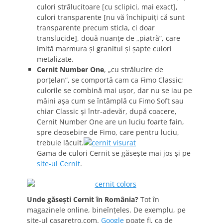
culori strălucitoare [cu sclipici, mai exact],
culori transparente [nu vă închipuiţi că sunt
transparente precum sticla, ci doar
translucide], două nuanţe de „piatră”, care
imită marmura şi granitul şi şapte culori
metalizate.
Cernit Number One
, „cu strălucire de
porţelan”, se comportă cam ca Fimo Classic;
culorile se combină mai uşor, dar nu se iau pe
mâini aşa cum se întâmplă cu Fimo Soft sau
chiar Classic şi într-adevăr, după coacere,
Cernit Number One are un luciu foarte fain,
spre deosebire de Fimo, care pentru luciu,
trebuie lăcuit.
Gama de culori Cernit se găseşte mai jos şi pe
site-ul Cernit
.
Unde găseşti Cernit în România?
Tot în
magazinele online, bineînţeles. De exemplu, pe
site-ul casaretro.com.
Google
poate fi, ca de