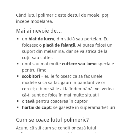
Când lutul polimeric este destul de moale, poţi
începe modelarea.
Mai ai nevoie de…
un
blat de lucru
, din sticlă sau porţelan. Eu
folosesc o
placă de faianţă
. Ai putea folosi un
suport din melamină, dar se va strica de la
cuţit sau cutter.
unul sau mai multe
cuttere sau lame
speciale
pentru Fimo
scobitori
– eu le folosesc ca să fac unele
modele şi ca să fac găuri în pandantive ori
cercei; e bine să le ai la îndemnână, vei vedea
că-ţi sunt de folos în mai multe situaţii
o
tavă
pentru coacerea în cuptor
hârtie de copt
; se găseşte în superamarket-uri
Cum se coace lutul polimeric?
Acum, că ştii cum se condiţionează lutul