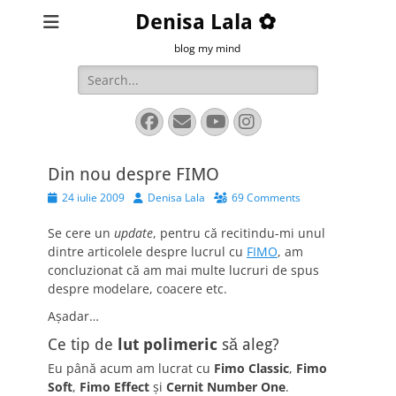
Denisa Lala ✿
blog my mind
Search
for:
Facebook
Email
YouTube
Instagram
Din nou despre FIMO
Posted
Author
24 iulie 2009
Denisa Lala
69 Comments
on
Se cere un
update
, pentru că recitindu-mi unul
dintre articolele despre lucrul cu
FIMO
, am
concluzionat că am mai multe lucruri de spus
despre modelare, coacere etc.
Aşadar…
Ce tip de
lut polimeric
să aleg?
Eu până acum am lucrat cu
Fimo Classic
,
Fimo
Soft
,
Fimo Effect
şi
Cernit Number One
.