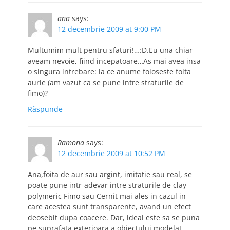
ana
says:
12 decembrie 2009 at 9:00 PM
Multumim mult pentru sfaturi!…:D.Eu una chiar
aveam nevoie, fiind incepatoare…As mai avea insa
o singura intrebare: la ce anume foloseste foita
aurie (am vazut ca se pune intre straturile de
fimo)?
Răspunde
Ramona
says:
12 decembrie 2009 at 10:52 PM
Ana,foita de aur sau argint, imitatie sau real, se
poate pune intr-adevar intre straturile de clay
polymeric Fimo sau Cernit mai ales in cazul in
care acestea sunt transparente, avand un efect
deosebit dupa coacere. Dar, ideal este sa se puna
pe suprafata exterioara a obiectului modelat