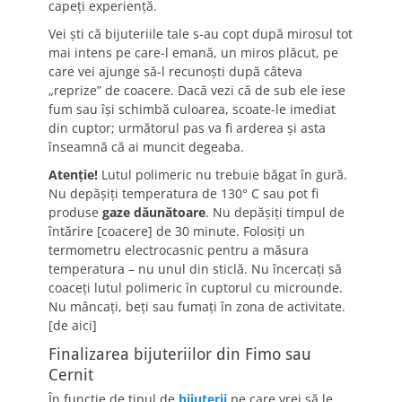
capeţi experienţă.
Vei şti că bijuteriile tale s-au copt după mirosul tot
mai intens pe care-l emană, un miros plăcut, pe
care vei ajunge să-l recunoşti după câteva
„reprize” de coacere. Dacă vezi că de sub ele iese
fum sau îşi schimbă culoarea, scoate-le imediat
din cuptor; următorul pas va fi arderea şi asta
înseamnă că ai muncit degeaba.
Atenţie!
Lutul polimeric nu trebuie băgat în gură.
Nu depăşiţi temperatura de 130° C sau pot fi
produse
gaze dăunătoare
. Nu depăşiţi timpul de
întărire [coacere] de 30 minute. Folosiţi un
termometru electrocasnic pentru a măsura
temperatura – nu unul din sticlă. Nu încercaţi să
coaceţi lutul polimeric în cuptorul cu microunde.
Nu mâncaţi, beţi sau fumaţi în zona de activitate.
[de aici]
Finalizarea bijuteriilor din Fimo sau
Cernit
În funcţie de tipul de
bijuterii
pe care vrei să le