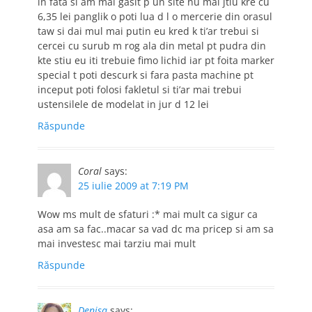
in fata si am mai gasit p un site nu mai jtiu kre cu
6,35 lei panglik o poti lua d l o mercerie din orasul
taw si dai mul mai putin eu kred k ti’ar trebui si
cercei cu surub m rog ala din metal pt pudra din
kte stiu eu iti trebuie fimo lichid iar pt foita marker
special t poti descurk si fara pasta machine pt
inceput poti folosi fakletul si ti’ar mai trebui
ustensilele de modelat in jur d 12 lei
Răspunde
Coral
says:
25 iulie 2009 at 7:19 PM
Wow ms mult de sfaturi :* mai mult ca sigur ca
asa am sa fac..macar sa vad dc ma pricep si am sa
mai investesc mai tarziu mai mult
Răspunde
Denisa
says: