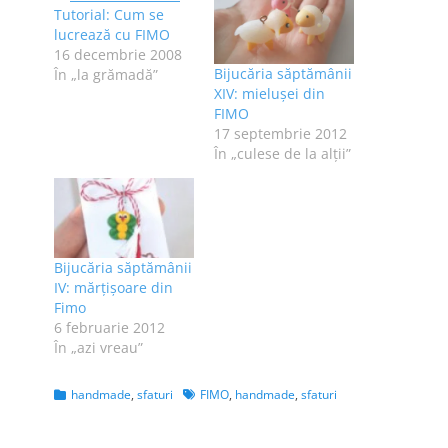
Tutorial: Cum se
lucrează cu FIMO
16 decembrie 2008
Bijucăria săptămânii
În „la grămadă”
XIV: mieluşei din
FIMO
17 septembrie 2012
În „culese de la alţii”
Bijucăria săptămânii
IV: mărţişoare din
Fimo
6 februarie 2012
În „azi vreau”
Categories
Tags
handmade
,
sfaturi
FIMO
,
handmade
,
sfaturi