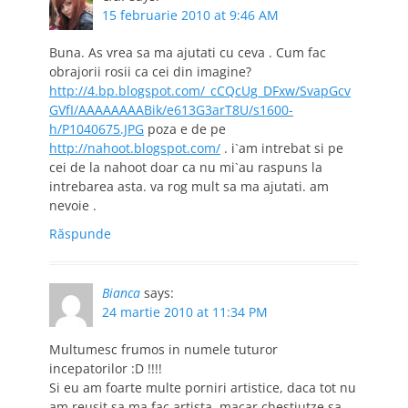
15 februarie 2010 at 9:46 AM
Buna. As vrea sa ma ajutati cu ceva . Cum fac
obrajorii rosii ca cei din imagine?
http://4.bp.blogspot.com/_cCQcUg_DFxw/SvapGcv
GVfI/AAAAAAAABik/e613G3arT8U/s1600-
h/P1040675.JPG
poza e de pe
http://nahoot.blogspot.com/
. i`am intrebat si pe
cei de la nahoot doar ca nu mi`au raspuns la
intrebarea asta. va rog mult sa ma ajutati. am
nevoie .
Răspunde
Bianca
says:
24 martie 2010 at 11:34 PM
Multumesc frumos in numele tuturor
incepatorilor :D !!!!
Si eu am foarte multe porniri artistice, daca tot nu
am reusit sa ma fac artista, macar chestiutze sa