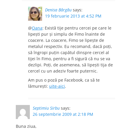
Denisa Bârgău
says:
19 februarie 2013 at 4:52 PM
@
Oana
: Există tije pentru cercei pe care le
lipeşti pur şi simplu de Fimo înainte de
coacere. La coacere, Fimo se lipeşte de
metalul respectiv. Eu recomand, dacă poţi,
să îngropi puţin capătul dinspre cercel al
tijei în Fimo, pentru a fi sigură că nu se va
dezlipi. Poţi, de asemenea, să lipeşti tija de
cercel cu un adeziv foarte puternic.
Am pus o poză pe Facebook, ca să te
lămureşti:
uite-aici
.
Septimiu Sirbu
says:
26 septembrie 2009 at 2:18 PM
Buna ziua,