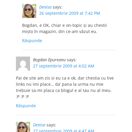
Denisa
says:
26 septembrie 2009 at 7:42 PM
Bogdan, e OK, chiar e on-topic şi au chestii
mişto în magazin, din ce-am văzut eu.
Răspunde
Bogdan Epureanu
says:
27 septembrie 2009 at 4:02 AM
Pai de site am zis si eu ca e ok, dar chestia cu live
links nu imi place… da’ pana la urma nu mie
trebuie sa-mi placa ca blogul e al tau nu al meu.
:P :P :P
Răspunde
Denisa
says:
27 septembrie 2009 at 4:47 AM