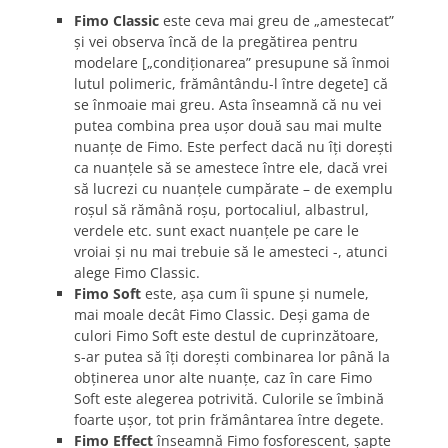
Fimo Classic
este ceva mai greu de „amestecat”
şi vei observa încă de la pregătirea pentru
modelare [„condiţionarea” presupune să înmoi
lutul polimeric, frământându-l între degete] că
se înmoaie mai greu. Asta înseamnă că nu vei
putea combina prea uşor două sau mai multe
nuanţe de Fimo. Este perfect dacă nu îţi doreşti
ca nuanţele să se amestece între ele, dacă vrei
să lucrezi cu nuanţele cumpărate – de exemplu
roşul să rămână roşu, portocaliul, albastrul,
verdele etc. sunt exact nuanţele pe care le
vroiai şi nu mai trebuie să le amesteci -, atunci
alege Fimo Classic.
Fimo Soft
este, aşa cum îi spune şi numele,
mai moale decât Fimo Classic. Deşi gama de
culori Fimo Soft este destul de cuprinzătoare,
s-ar putea să îţi doreşti combinarea lor până la
obţinerea unor alte nuanţe, caz în care Fimo
Soft este alegerea potrivită. Culorile se îmbină
foarte uşor, tot prin frământarea între degete.
Fimo Effect
înseamnă Fimo fosforescent, şapte