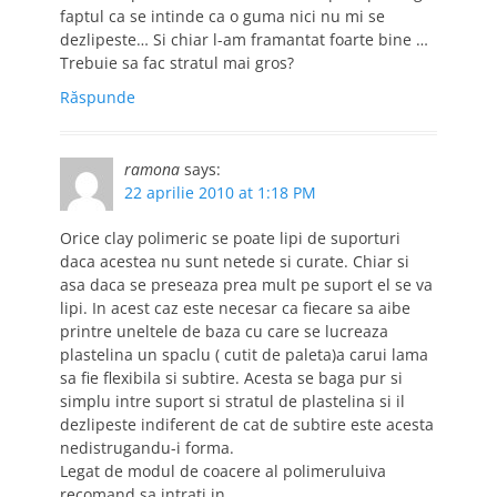
faptul ca se intinde ca o guma nici nu mi se
dezlipeste… Si chiar l-am framantat foarte bine …
Trebuie sa fac stratul mai gros?
Răspunde
ramona
says:
22 aprilie 2010 at 1:18 PM
Orice clay polimeric se poate lipi de suporturi
daca acestea nu sunt netede si curate. Chiar si
asa daca se preseaza prea mult pe suport el se va
lipi. In acest caz este necesar ca fiecare sa aibe
printre uneltele de baza cu care se lucreaza
plastelina un spaclu ( cutit de paleta)a carui lama
sa fie flexibila si subtire. Acesta se baga pur si
simplu intre suport si stratul de plastelina si il
dezlipeste indiferent de cat de subtire este acesta
nedistrugandu-i forma.
Legat de modul de coacere al polimeruluiva
recomand sa intrati in