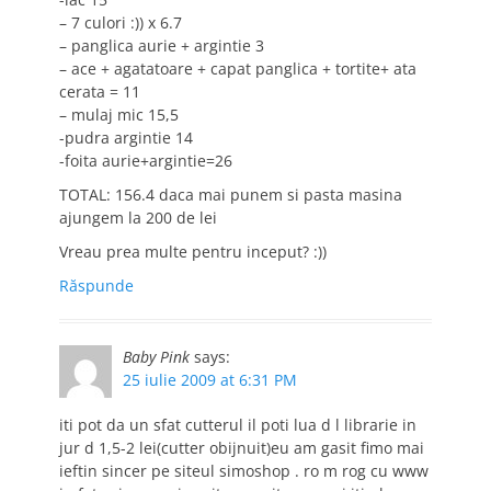
– 7 culori :)) x 6.7
– panglica aurie + argintie 3
– ace + agatatoare + capat panglica + tortite+ ata
cerata = 11
– mulaj mic 15,5
-pudra argintie 14
-foita aurie+argintie=26
TOTAL: 156.4 daca mai punem si pasta masina
ajungem la 200 de lei
Vreau prea multe pentru inceput? :))
Răspunde
Baby Pink
says:
25 iulie 2009 at 6:31 PM
iti pot da un sfat cutterul il poti lua d l librarie in
jur d 1,5-2 lei(cutter obijnuit)eu am gasit fimo mai
ieftin sincer pe siteul simoshop . ro m rog cu www