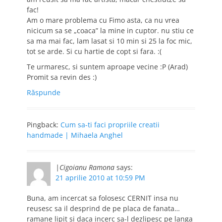
fac!
Am o mare problema cu Fimo asta, ca nu vrea
nicicum sa se „coaca” la mine in cuptor. nu stiu ce
sa ma mai fac, lam lasat si 10 min si 25 la foc mic,
tot se arde. Si cu hartie de copt si fara. :(
Te urmaresc, si suntem aproape vecine :P (Arad)
Promit sa revin des :)
Răspunde
Pingback:
Cum sa-ti faci propriile creatii
handmade | Mihaela Anghel
|Cigoianu Ramona
says:
21 aprilie 2010 at 10:59 PM
Buna, am incercat sa folosesc CERNIT insa nu
reusesc sa il desprind de pe placa de fanata…
ramane lipit si daca incerc sa-l dezlipesc pe langa