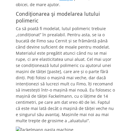
obicei, de mare ajutor.
Condiţionarea şi modelarea lutului
polimeric
Ca să poată fi modelat, lutul polimeric trebuie
„condiţionat” în prealabil. Pentru asta, se ia o
bucată de Fimo sau Cernit şi se frământă până
când devine suficient de moale pentru modelat.
Materialul este pregătit atunci când nu se mai
rupe, ci are elasticitatea unui aluat. Cel mai uşor
se condiţionează lutul polimeric cu ajutorul unei
maşini de tăiţei [paste], care are şi o parte fără
dinţi. Poţi folosi o maşină mai veche, dar dacă
intenţionezi să lucrezi mult cu Fimo, îţi recomand
să investeşti într-o maşină mai nouă. Eu folosesc o
maşină de tăiţei Fackelmann, cu o lăţime de 14
centimetri, pe care am dat vreo 40 de lei. Faptul
că este mai lată decât o maşină de tăiţei veche nu
e singurul său avantaj. Maşinile mai noi au mai
multe trepte de grosime a „aluatului”.