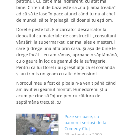
patronul. Cu cât e mai indiferent, cu atât mai
bine. Criteriul de bază este să „nu-ţi aibă treaba”;
adică să te lase în pace atunci când tu nu ai chef
de muncă, să te înţeleagă, că doar şi tu eşti om.
Dorel e peste tot. E încărcător-descărcător la
depozitul cu materiale de construcţii, „consultant
vânzări” la supermarket, dar mai ales e meşterul
care-ţi drege una-alta prin casă. Şi aşa de bine le
drege încât… eu am rămas, aproape o săptămână,
cu o gaură în loc de geamul de la sufragerie.
Pentru că lui Dorel i-au greşit alţii ca el comanda
şi au trimis un geam cu alte dimensiuni.
Norocul meu a fost că ploaia n-a venit până când
am avut eu geamul montat. Hunedorenii ştiu
acum pe cine să înjure pentru căldura de
săptămâna trecută. :D
Poze serioase, cu
oamenii serioşi de la
Comedy Cluj
23 octombrie 2009