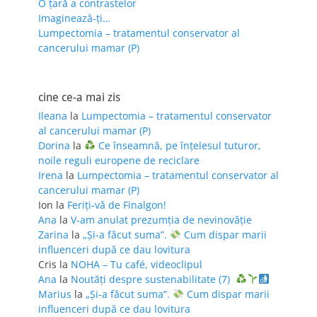
O țară a contrastelor
Imaginează-ți…
Lumpectomia – tratamentul conservator al
cancerului mamar (P)
cine ce-a mai zis
Ileana
la
Lumpectomia – tratamentul conservator
al cancerului mamar (P)
Dorina
la
Ce înseamnă, pe înțelesul tuturor,
noile reguli europene de reciclare
Irena
la
Lumpectomia – tratamentul conservator al
cancerului mamar (P)
Ion
la
Feriţi-vă de Finalgon!
Ana
la
V-am anulat prezumția de nevinovăție
Zarina
la
„Și-a făcut suma”.
Cum dispar marii
influenceri după ce dau lovitura
Cris
la
NOHA – Tu café, videoclipul
Ana
la
Noutăți despre sustenabilitate (7)
Marius
la
„Și-a făcut suma”.
Cum dispar marii
influenceri după ce dau lovitura