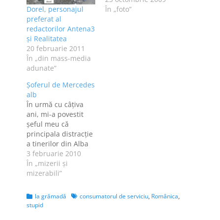
Dorel, personajul
În „foto”
preferat al
redactorilor Antena3
şi Realitatea
20 februarie 2011
În „din mass-media
adunate”
Şoferul de Mercedes
alb
În urmă cu câţiva
ani, mi-a povestit
şeful meu că
principala distracţie
a tinerilor din Alba
Iulia era să vină la
3 februarie 2010
Deva, la McDonald's.
În „mizerii şi
Asta era, petru ei,
mizerabili”
fiţa supremă. Între
timp, în Alba s-a
Categories
Tags
la grămadă
consumatorul de serviciu
,
Românica
,
dechis un mall -
stupid
unul adevărat, nu