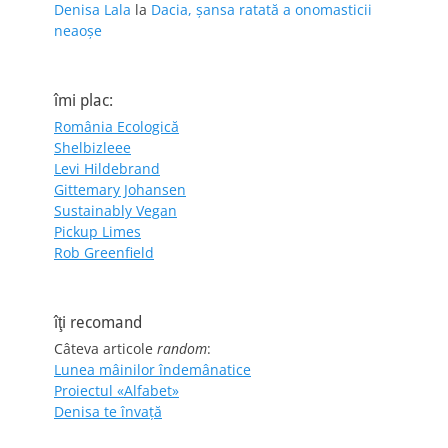
Denisa Lala
la
Dacia, șansa ratată a onomasticii
neaoșe
îmi plac:
România Ecologică
Shelbizleee
Levi Hildebrand
Gittemary Johansen
Sustainably Vegan
Pickup Limes
Rob Greenfield
îţi recomand
Câteva articole
random
:
Lunea mâinilor îndemânatice
Proiectul «Alfabet»
Denisa te învaţă