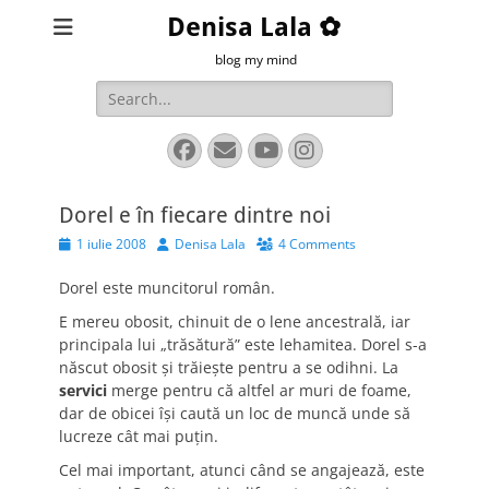
Denisa Lala ✿
blog my mind
Search
for:
Facebook
Email
YouTube
Instagram
Dorel e în fiecare dintre noi
Posted
Author
1 iulie 2008
Denisa Lala
4 Comments
on
Dorel este muncitorul român.
E mereu obosit, chinuit de o lene ancestrală, iar
principala lui „trăsătură” este lehamitea. Dorel s-a
născut obosit şi trăieşte pentru a se odihni. La
servici
merge pentru că altfel ar muri de foame,
dar de obicei îşi caută un loc de muncă unde să
lucreze cât mai puţin.
Cel mai important, atunci când se angajează, este