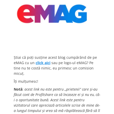
Știai că poți susține acest blog cumpărând de pe
eMAG cu un
click aici
sau pe logo-ul eMAG? Pe
tine nu te costă nimic, eu primesc un comision
micuț.
Îți mulțumesc!
Notă
:
acest link nu este pentru „prietenii” care și-au
făcut cont de Profitshare ca să încaseze ei și nu eu, că-
i o oportunitate bună. Acest link este pentru
vizitatorul care apreciază articolele scrise de mine de-
a lungul timpului și vrea să mă răsplătească fără să îl