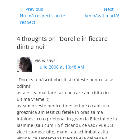
cum este cel din
Deva - şi nu…
Navigare
← Previous
Next →
Previous
Next
Nu mă respecţi, nu te
Am băgat marfă!
în
post:
post:
respect
articole
4 thoughts on “Dorel e în fiecare
dintre noi”
elena
says:
1 iulie 2008 at 10:48 AM
„Dorel s-a născut obosit şi trăieşte pentru a se
odihni”
asta e cea mai tare faza pe care am citit-o in
ultima vreme! :)
aveam o veste pentru tine: ieri pe o canicula
groaznica am iesit cu fetele in oras sa ma
intalnesc cu o prietena. in geam la Effectul de la
iasmine (sau cum i-o fi zicand), ce vad? VERDE!
zice fica-mea: uite, mami, au schimbat astia
vitrina, ca saptamana trecuta era galbena si