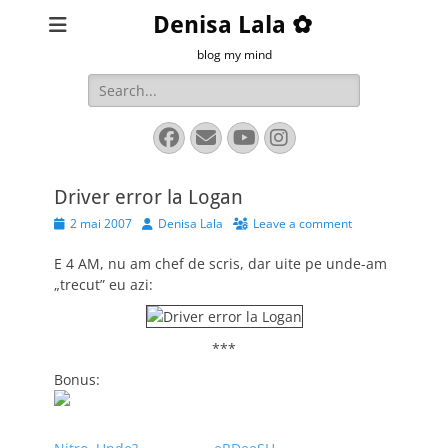
Denisa Lala ✿
blog my mind
Search
for:
Facebook
Email
YouTube
Instagram
Driver error la Logan
Posted
Author
2 mai 2007
Denisa Lala
Leave a comment
on
E 4 AM, nu am chef de scris, dar uite pe unde-am
„trecut” eu azi:
***
Bonus: