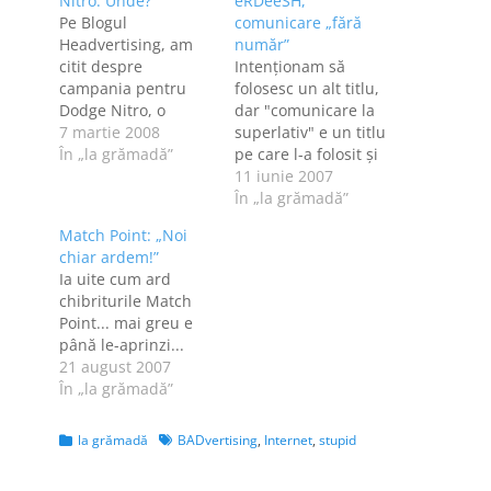
Nitro. Unde?
eRDeeSH,
Pe Blogul
comunicare „fără
Headvertising, am
număr”
citit despre
Intenţionam să
campania pentru
folosesc un alt titlu,
Dodge Nitro, o
dar "comunicare la
campanie atipică, cu
7 martie 2008
superlativ" e un titlu
"articole" despre
În „la grămadă”
pe care l-a folosit şi
fiţoşi care şi-au
Zoso. Oricare ar fi
11 iunie 2007
cumpărat
titlul, RDS Link
În „la grămadă”
minunăţia. Şi mă
continuă să mă
Match Point: „Noi
duc şi eu pe site-ul
uimească - iată care
chiar ardem!”
cinearenitro.ro, iar
e numărul lor de fax
Ia uite cum ard
după ce am văzut
[în Hunedoara]: link
chibriturile Match
fake-revista, am dat
Point... mai greu e
click pe link-ul care
până le-aprinzi...
trebuia să mă ducă
21 august 2007
pe site-ul - în sfârşit,
În „la grămadă”
…
Categories
Tags
la grămadă
BADvertising
,
Internet
,
stupid