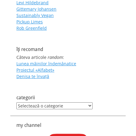
Levi Hildebrand
Gittemary Johansen
Sustainably Vegan
Pickup Limes
Rob Greenfield
îţi recomand
Câteva articole
random
:
Lunea mâinilor îndemânatice
Proiectul «Alfabet»
Denisa te învaţă
categorii
categorii
my channel