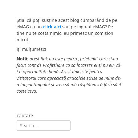
Știai că poți susține acest blog cumpărând de pe
eMAG cu un
click aici
sau pe logo-ul eMAG? Pe
tine nu te costă nimic, eu primesc un comision
micuț.
Îți mulțumesc!
Notă
:
acest link nu este pentru „prietenii” care și-au
făcut cont de Profitshare ca să încaseze ei și nu eu, că-
i o oportunitate bună. Acest link este pentru
vizitatorul care apreciază articolele scrise de mine de-
a lungul timpului și vrea să mă răsplătească fără să îl
coste ceva.
căutare
Search
for: