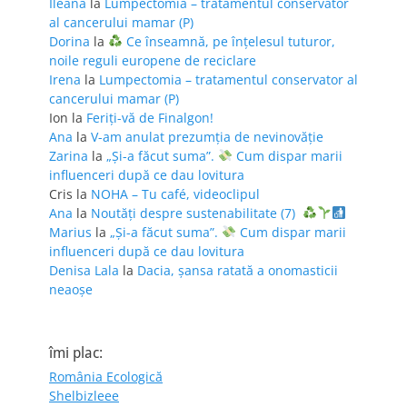
Ileana
la
Lumpectomia – tratamentul conservator
al cancerului mamar (P)
Dorina
la
Ce înseamnă, pe înțelesul tuturor,
noile reguli europene de reciclare
Irena
la
Lumpectomia – tratamentul conservator al
cancerului mamar (P)
Ion
la
Feriţi-vă de Finalgon!
Ana
la
V-am anulat prezumția de nevinovăție
Zarina
la
„Și-a făcut suma”.
Cum dispar marii
influenceri după ce dau lovitura
Cris
la
NOHA – Tu café, videoclipul
Ana
la
Noutăți despre sustenabilitate (7)
Marius
la
„Și-a făcut suma”.
Cum dispar marii
influenceri după ce dau lovitura
Denisa Lala
la
Dacia, șansa ratată a onomasticii
neaoșe
îmi plac:
România Ecologică
Shelbizleee