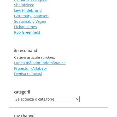
Shelbizleee
Levi Hildebrand
Gittemary Johansen
Sustainably Vegan
Pickup Limes
Rob Greenfield
îţi recomand
Câteva articole
random
:
Lunea mâinilor îndemânatice
Proiectul «Alfabet»
Denisa te învaţă
categorii
categorii
my channel