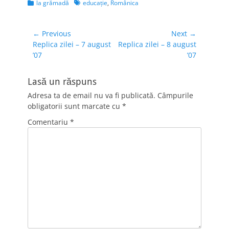
Categories
Tags
la grămadă
educaţie
,
Românica
Navigare
← Previous
Next →
Previous
Next
Replica zilei – 7 august
Replica zilei – 8 august
în
post:
post:
’07
’07
articole
Lasă un răspuns
Adresa ta de email nu va fi publicată.
Câmpurile
obligatorii sunt marcate cu
*
Comentariu
*