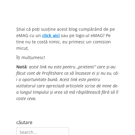
Știai că poți susține acest blog cumpărând de pe
eMAG cu un
click aici
sau pe logo-ul eMAG? Pe
tine nu te costă nimic, eu primesc un comision
micuț.
Îți mulțumesc!
Notă
:
acest link nu este pentru „prietenii” care și-au
făcut cont de Profitshare ca să încaseze ei și nu eu, că-
i o oportunitate bună. Acest link este pentru
vizitatorul care apreciază articolele scrise de mine de-
a lungul timpului și vrea să mă răsplătească fără să îl
coste ceva.
căutare
Search