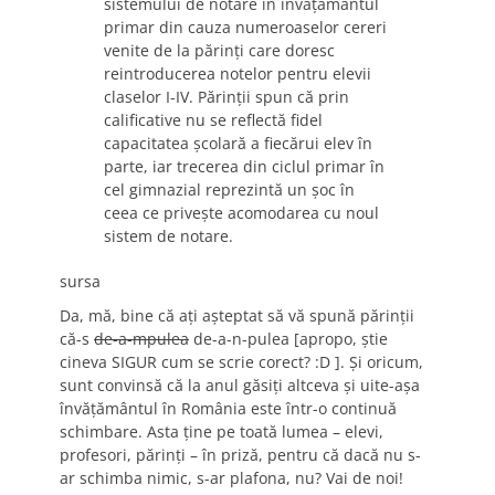
sistemului de notare în învăţământul
primar din cauza numeroaselor cereri
venite de la părinţi care doresc
reintroducerea notelor pentru elevii
claselor I-IV. Părinţii spun că prin
calificative nu se reflectă fidel
capacitatea şcolară a fiecărui elev în
parte, iar trecerea din ciclul primar în
cel gimnazial reprezintă un şoc în
ceea ce priveşte acomodarea cu noul
sistem de notare.
sursa
Da, mă, bine că aţi aşteptat să vă spună părinţii
că-s
de-a-mpulea
de-a-n-pulea [apropo, ştie
cineva SIGUR cum se scrie corect? :D ]. Şi oricum,
sunt convinsă că la anul găsiţi altceva şi uite-aşa
învăţământul în România este într-o continuă
schimbare. Asta ţine pe toată lumea – elevi,
profesori, părinţi – în priză, pentru că dacă nu s-
ar schimba nimic, s-ar plafona, nu? Vai de noi!