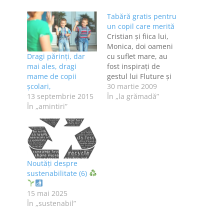
Tabără gratis pentru
un copil care merită
Cristian şi fiica lui,
Monica, doi oameni
Dragi părinți, dar
cu suflet mare, au
mai ales, dragi
fost inspiraţi de
mame de copii
gestul lui Fluture şi
școlari,
au decis să ofere
30 martie 2009
13 septembrie 2015
unuia sau mai mulţi
În „la grămadă”
În „amintiri”
copii merituoşi
posibilitatea de a
merge în tabără
vara aceasta. Pe
cheltuiala lor.
Cristian şi Monica
Noutăți despre
vor suporta toate
sustenabilitate (6)
cheltuielile, tot ce
trebuie să…
15 mai 2025
În „sustenabil”