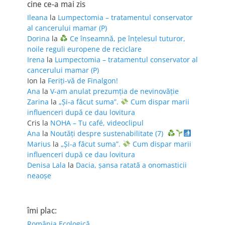
cine ce-a mai zis
Ileana
la
Lumpectomia – tratamentul conservator
al cancerului mamar (P)
Dorina
la
Ce înseamnă, pe înțelesul tuturor,
noile reguli europene de reciclare
Irena
la
Lumpectomia – tratamentul conservator al
cancerului mamar (P)
Ion
la
Feriţi-vă de Finalgon!
Ana
la
V-am anulat prezumția de nevinovăție
Zarina
la
„Și-a făcut suma”.
Cum dispar marii
influenceri după ce dau lovitura
Cris
la
NOHA – Tu café, videoclipul
Ana
la
Noutăți despre sustenabilitate (7)
Marius
la
„Și-a făcut suma”.
Cum dispar marii
influenceri după ce dau lovitura
Denisa Lala
la
Dacia, șansa ratată a onomasticii
neaoșe
îmi plac:
România Ecologică