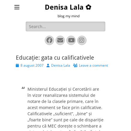
Denisa Lala ✿
blog my mind
Search
for:
Facebook
Email
YouTube
Instagram
Educaţie: gata cu calificativele
Posted
Author
8 august 2007
Denisa Lala
Leave a comment
on
Ministerul Educaţiei şi Cercetării are
în vizor reanalizarea sistemului de
notare de la clasele primare, care în
acest moment se face prin calificative.
Calificativele „suficient”, „bine” şi
„foarte bine” sunt pe cale de dispariţie
pentru că MEC doreşte o schimbare a