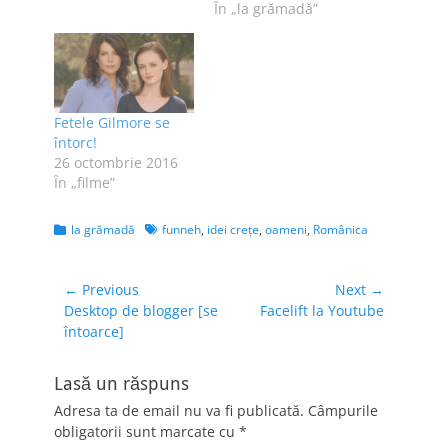
Gilmore Girls, un
În „la grămadă”
serial care mi-a
plăcut şi la care mă
uitam de câte ori
aveam ocazia, mai
ales pentru Lauren
Fetele Gilmore se
Graham aka Lorelai
întorc!
Gilmore.…
26 octombrie 2016
În „filme”
Categories
Tags
la grămadă
funneh
,
idei creţe
,
oameni
,
Românica
Navigare
← Previous
Next →
Previous
Next
Desktop de blogger [se
Facelift la Youtube
în
post:
post:
întoarce]
articole
Lasă un răspuns
Adresa ta de email nu va fi publicată.
Câmpurile
obligatorii sunt marcate cu
*