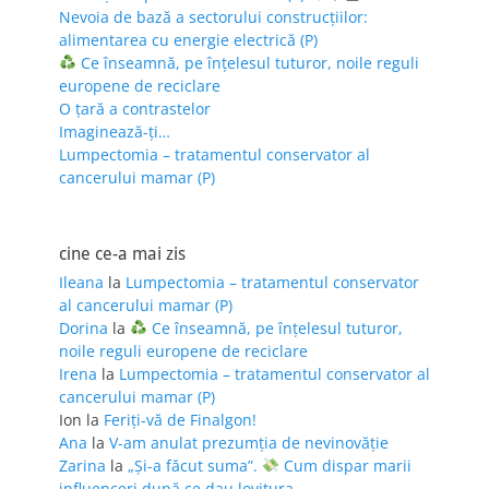
Nevoia de bază a sectorului construcțiilor:
alimentarea cu energie electrică (P)
Ce înseamnă, pe înțelesul tuturor, noile reguli
europene de reciclare
O țară a contrastelor
Imaginează-ți…
Lumpectomia – tratamentul conservator al
cancerului mamar (P)
cine ce-a mai zis
Ileana
la
Lumpectomia – tratamentul conservator
al cancerului mamar (P)
Dorina
la
Ce înseamnă, pe înțelesul tuturor,
noile reguli europene de reciclare
Irena
la
Lumpectomia – tratamentul conservator al
cancerului mamar (P)
Ion
la
Feriţi-vă de Finalgon!
Ana
la
V-am anulat prezumția de nevinovăție
Zarina
la
„Și-a făcut suma”.
Cum dispar marii
influenceri după ce dau lovitura