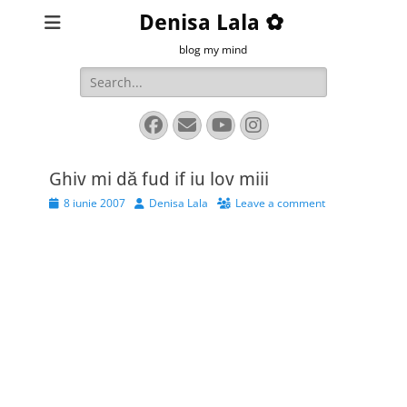
Denisa Lala ✿
blog my mind
Search
for:
Facebook
Email
YouTube
Instagram
Ghiv mi dă fud if iu lov miii
Posted
Author
8 iunie 2007
Denisa Lala
Leave a comment
on