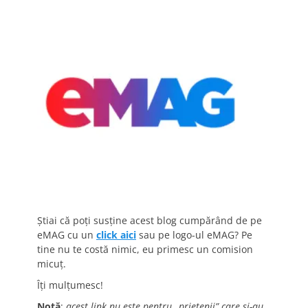
Știai că poți susține acest blog cumpărând de pe
eMAG cu un
click aici
sau pe logo-ul eMAG? Pe
tine nu te costă nimic, eu primesc un comision
micuț.
Îți mulțumesc!
Notă
:
acest link nu este pentru „prietenii” care și-au