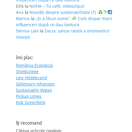
Cris
la
NOHA – Tu café, videoclipul
Ana
la
Noutăți despre sustenabilitate (7)
Marius
la
„Și-a făcut suma”.
Cum dispar marii
influenceri după ce dau lovitura
Denisa Lala
la
Dacia, șansa ratată a onomasticii
neaoșe
îmi plac:
România Ecologică
Shelbizleee
Levi Hildebrand
Gittemary Johansen
Sustainably Vegan
Pickup Limes
Rob Greenfield
îţi recomand
Câteva articole
random
: