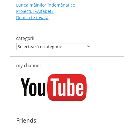
Lunea mâinilor îndemânatice
Proiectul «Alfabet»
Denisa te învaţă
categorii
categorii
my channel
Friends: