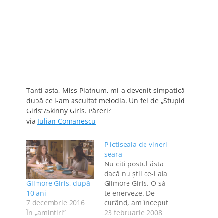
Tanti asta, Miss Platnum, mi-a devenit simpatică
după ce i-am ascultat melodia. Un fel de „Stupid
Girls”/Skinny Girls. Păreri?
via
Iulian Comanescu
Plictiseala de vineri
seara
Nu citi postul ăsta
dacă nu ştii ce-i aia
Gilmore Girls, după
Gilmore Girls. O să
10 ani
te enerveze. De
7 decembrie 2016
curând, am început
În „amintiri”
să mă uit din nou la
23 februarie 2008