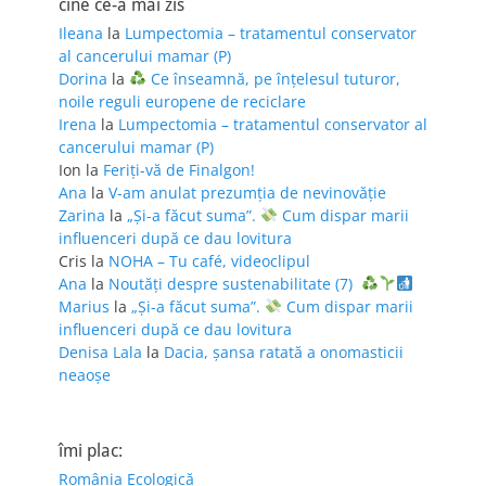
cine ce-a mai zis
Ileana
la
Lumpectomia – tratamentul conservator
al cancerului mamar (P)
Dorina
la
Ce înseamnă, pe înțelesul tuturor,
noile reguli europene de reciclare
Irena
la
Lumpectomia – tratamentul conservator al
cancerului mamar (P)
Ion
la
Feriţi-vă de Finalgon!
Ana
la
V-am anulat prezumția de nevinovăție
Zarina
la
„Și-a făcut suma”.
Cum dispar marii
influenceri după ce dau lovitura
Cris
la
NOHA – Tu café, videoclipul
Ana
la
Noutăți despre sustenabilitate (7)
Marius
la
„Și-a făcut suma”.
Cum dispar marii
influenceri după ce dau lovitura
Denisa Lala
la
Dacia, șansa ratată a onomasticii
neaoșe
îmi plac:
România Ecologică