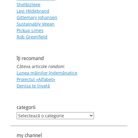
Shelbizleee
Levi Hildebrand
Gittemary Johansen
Sustainably Vegan
Pickup Limes
Rob Greenfield
îţi recomand
Câteva articole
random
:
Lunea mâinilor îndemânatice
Proiectul «Alfabet»
Denisa te învaţă
categorii
categorii
my channel