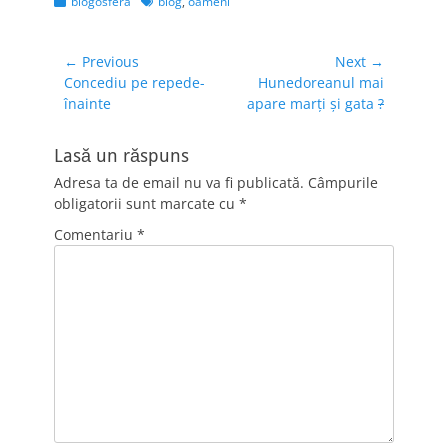
Categories
Tags
blogosferă
blog
,
oameni
Navigare
← Previous
Next →
Previous
Next
Concediu pe repede-
Hunedoreanul mai
în
post:
post:
înainte
apare marţi şi gata
?
articole
Lasă un răspuns
Adresa ta de email nu va fi publicată.
Câmpurile
obligatorii sunt marcate cu
*
Comentariu
*