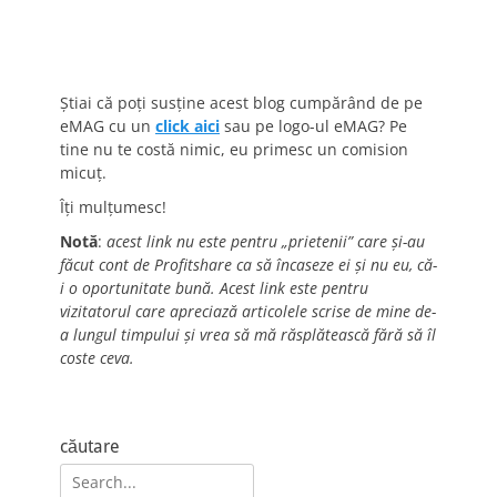
Știai că poți susține acest blog cumpărând de pe
eMAG cu un
click aici
sau pe logo-ul eMAG? Pe
tine nu te costă nimic, eu primesc un comision
micuț.
Îți mulțumesc!
Notă
:
acest link nu este pentru „prietenii” care și-au
făcut cont de Profitshare ca să încaseze ei și nu eu, că-
i o oportunitate bună. Acest link este pentru
vizitatorul care apreciază articolele scrise de mine de-
a lungul timpului și vrea să mă răsplătească fără să îl
coste ceva.
căutare
Search