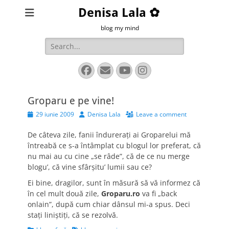
Denisa Lala ✿
blog my mind
Search
for:
Facebook
Email
YouTube
Instagram
Groparu e pe vine!
Posted
Author
29 iunie 2009
Denisa Lala
Leave a comment
on
De câteva zile, fanii îndureraţi ai Groparelui mă
întreabă ce s-a întâmplat cu blogul lor preferat, că
nu mai au cu cine „se râde”, că de ce nu merge
blogu’, că vine sfârşitu’ lumii sau ce?
Ei bine, dragilor, sunt în măsură să vă informez că
în cel mult două zile,
Groparu.ro
va fi „back
onlain”, după cum chiar dânsul mi-a spus. Deci
staţi liniştiţi, că se rezolvă.