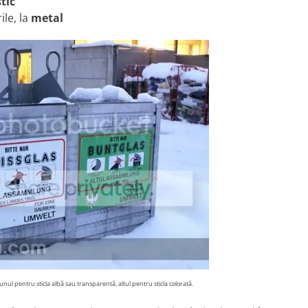
tic
ile, la
metal
: unul pentru sticla albă sau transparentă, altul pentru sticla colorată.