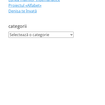
Proiectul «Alfabet»
Denisa te învaţă
categorii
categorii