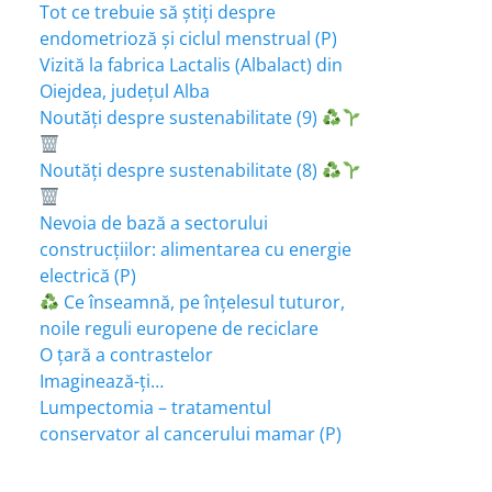
Tot ce trebuie să știți despre
endometrioză și ciclul menstrual (P)
Vizită la fabrica Lactalis (Albalact) din
Oiejdea, județul Alba
Noutăți despre sustenabilitate (9)
Noutăți despre sustenabilitate (8)
Nevoia de bază a sectorului
construcțiilor: alimentarea cu energie
electrică (P)
Ce înseamnă, pe înțelesul tuturor,
noile reguli europene de reciclare
O țară a contrastelor
Imaginează-ți…
Lumpectomia – tratamentul
conservator al cancerului mamar (P)