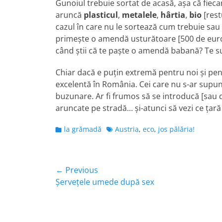
Gunoiul trebuie sortat de acasă, aşa că fiecare
aruncă
plasticul
,
metalele
,
hârtia
,
bio
[rest
cazul în care nu le sortează cum trebuie sau 
primeşte o amendă usturătoare [500 de euro n
când ştii că te paşte o amendă babană? Te s
Chiar dacă e puţin extremă pentru noi şi pen
excelentă în România. Cei care nu s-ar supun
buzunare. Ar fi frumos să se introducă [sau d
aruncate pe stradă… şi-atunci să vezi ce ţar
Categories
Tags
la grămadă
Austria
,
eco
,
jos pălăria!
Navigare
← Previous
Previous
Şerveţele umede după sex
în
post:
articole