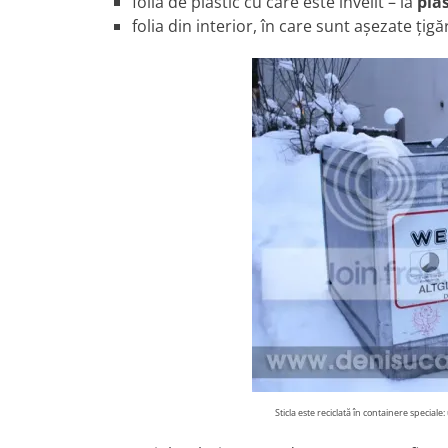
folia de plastic cu care este învelit – la
plas
folia din interior, în care sunt aşezate ţigăr
Sticla este reciclată în containere speciale