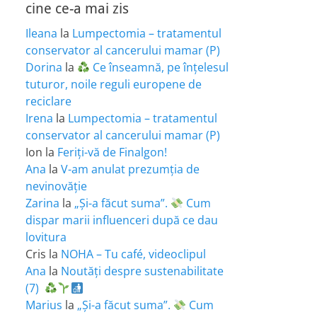
cine ce-a mai zis
Ileana
la
Lumpectomia – tratamentul
conservator al cancerului mamar (P)
Dorina
la
Ce înseamnă, pe înțelesul
tuturor, noile reguli europene de
reciclare
Irena
la
Lumpectomia – tratamentul
conservator al cancerului mamar (P)
Ion
la
Feriţi-vă de Finalgon!
Ana
la
V-am anulat prezumția de
nevinovăție
Zarina
la
„Și-a făcut suma”.
Cum
dispar marii influenceri după ce dau
lovitura
Cris
la
NOHA – Tu café, videoclipul
Ana
la
Noutăți despre sustenabilitate
(7)
Marius
la
„Și-a făcut suma”.
Cum