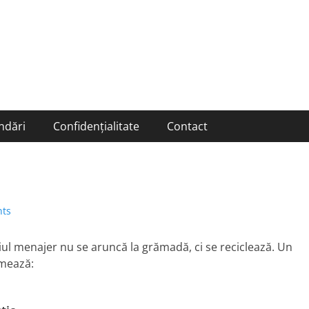
ndări
Confidențialitate
Contact
ts
noiul menajer nu se aruncă la grămadă, ci se reciclează. Un
mează: