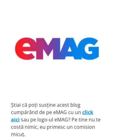
Știai că poți susține acest blog
cumpărând de pe eMAG cu un
click
aici
sau pe logo-ul eMAG? Pe tine nu te
costă nimic, eu primesc un comision
micuț.