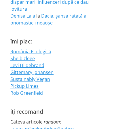
dispar marii influenceri după ce dau
lovitura
Denisa Lala
la
Dacia, șansa ratată a
onomasticii neaoșe
îmi plac:
România Ecologică
Shelbizleee
Levi Hildebrand
Gittemary Johansen
Sustainably Vegan
Pickup Limes
Rob Greenfield
îţi recomand
Câteva articole
random
:
Lunea mâinilor îndemânatice