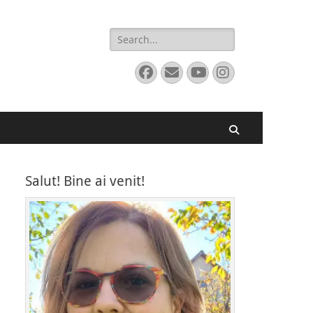
Search
for:
Facebook
Email
YouTube
Instagram
Search
Salut! Bine ai venit!