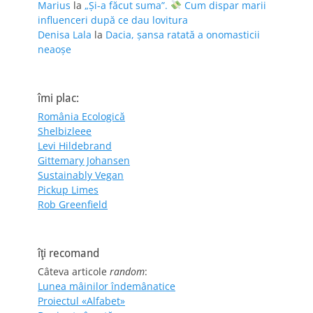
Marius
la
„Și-a făcut suma”.
Cum dispar marii
influenceri după ce dau lovitura
Denisa Lala
la
Dacia, șansa ratată a onomasticii
neaoșe
îmi plac:
România Ecologică
Shelbizleee
Levi Hildebrand
Gittemary Johansen
Sustainably Vegan
Pickup Limes
Rob Greenfield
îţi recomand
Câteva articole
random
:
Lunea mâinilor îndemânatice
Proiectul «Alfabet»