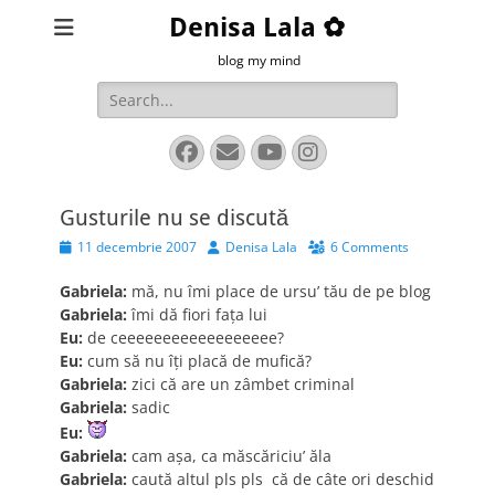
Denisa Lala ✿
blog my mind
Search
for:
Facebook
Email
YouTube
Instagram
Gusturile nu se discută
Posted
Author
11 decembrie 2007
Denisa Lala
6 Comments
on
Gabriela:
mă, nu îmi place de ursu’ tău de pe blog
Gabriela:
îmi dă fiori faţa lui
Eu:
de ceeeeeeeeeeeeeeeeee?
Eu:
cum să nu îţi placă de mufică?
Gabriela:
zici că are un zâmbet criminal
Gabriela:
sadic
Eu:
Gabriela:
cam aşa, ca măscăriciu’ ăla
Gabriela:
caută altul pls pls că de câte ori deschid