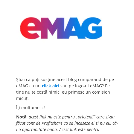
Știai că poți susține acest blog cumpărând de pe
eMAG cu un
click aici
sau pe logo-ul eMAG? Pe
tine nu te costă nimic, eu primesc un comision
micuț.
Îți mulțumesc!
Notă
:
acest link nu este pentru „prietenii” care și-au
făcut cont de Profitshare ca să încaseze ei și nu eu, că-
i o oportunitate bună. Acest link este pentru