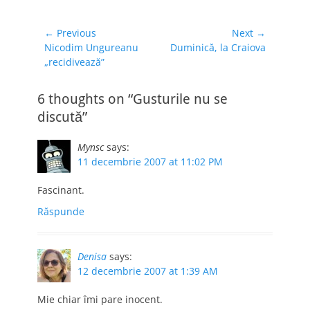
prieteni, nu știu de
unde să încep. Ce
folosiți, ce mi-ați
Navigare
← Previous
Next →
recomanda?Merci.
Previous
Next
Nicodim Ungureanu
Duminică, la Craiova
în
post:
post:
„recidivează”
articole
6 thoughts on “Gusturile nu se
discută”
Mynsc
says:
11 decembrie 2007 at 11:02 PM
Fascinant.
Răspunde
Denisa
says:
12 decembrie 2007 at 1:39 AM
Mie chiar îmi pare inocent.