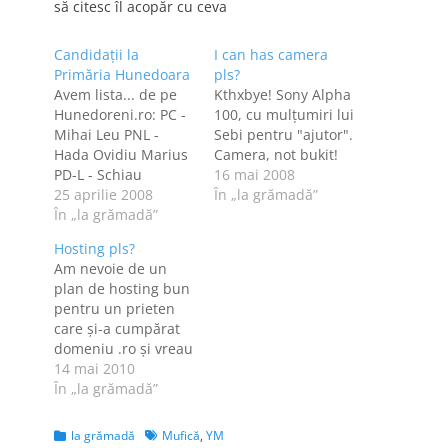
să citesc îl acopăr cu ceva
Candidaţii la
I can has camera
Primăria Hunedoara
pls?
Avem lista... de pe
Kthxbye! Sony Alpha
Hunedoreni.ro: PC -
100, cu mulţumiri lui
Mihai Leu PNL -
Sebi pentru "ajutor".
Hada Ovidiu Marius
Camera, not bukit!
PD-L - Schiau
16 mai 2008
Nicolae PSD -
25 aprilie 2008
În „la grămadă”
Raducea Ionel PNG -
În „la grămadă”
Maxim Dorin Gabriel
Hosting pls?
UDMR - Gyorfi Jeno
Am nevoie de un
PRM - Maris Remus
plan de hosting bun
PAS - Balasoiu
pentru un prieten
Dumitru PNDC -
care și-a cumpărat
Toma Constantin
domeniu .ro și vreau
PNTCD - Blaga
să-și facă un blog.
14 mai 2010
Gabriel Teodor
Cum eu sunt o
În „la grămadă”
Independent -…
norocoasă și am
hosting de la
Categories
Tags
la grămadă
Mufică
,
YM