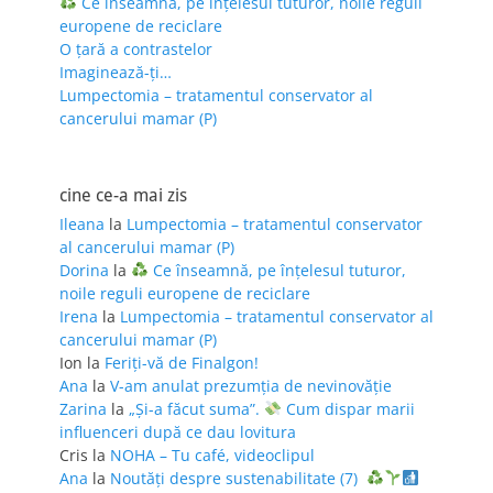
Ce înseamnă, pe înțelesul tuturor, noile reguli
europene de reciclare
O țară a contrastelor
Imaginează-ți…
Lumpectomia – tratamentul conservator al
cancerului mamar (P)
cine ce-a mai zis
Ileana
la
Lumpectomia – tratamentul conservator
al cancerului mamar (P)
Dorina
la
Ce înseamnă, pe înțelesul tuturor,
noile reguli europene de reciclare
Irena
la
Lumpectomia – tratamentul conservator al
cancerului mamar (P)
Ion
la
Feriţi-vă de Finalgon!
Ana
la
V-am anulat prezumția de nevinovăție
Zarina
la
„Și-a făcut suma”.
Cum dispar marii
influenceri după ce dau lovitura
Cris
la
NOHA – Tu café, videoclipul
Ana
la
Noutăți despre sustenabilitate (7)