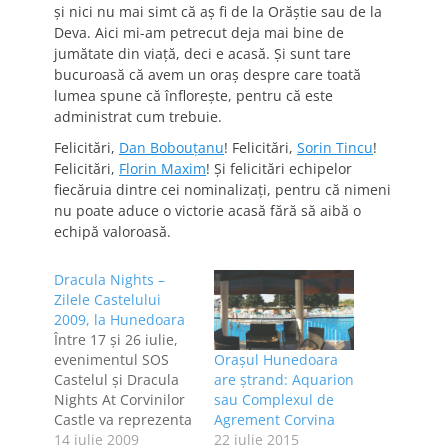
și nici nu mai simt că aș fi de la Orăștie sau de la
Deva. Aici mi-am petrecut deja mai bine de
jumătate din viață, deci e acasă. Și sunt tare
bucuroasă că avem un oraș despre care toată
lumea spune că înflorește, pentru că este
administrat cum trebuie.
Felicitări,
Dan Bobouțanu
! Felicitări,
Sorin Tincu
!
Felicitări,
Florin Maxim
! Și felicitări echipelor
fiecăruia dintre cei nominalizați, pentru că nimeni
nu poate aduce o victorie acasă fără să aibă o
echipă valoroasă.
Dracula Nights –
Zilele Castelului
2009, la Hunedoara
Între 17 şi 26 iulie,
evenimentul SOS
Orașul Hunedoara
Castelul şi Dracula
are ștrand: Aquarion
Nights At Corvinilor
sau Complexul de
Castle va reprezenta
Agrement Corvina
principalul punct de
14 iulie 2009
22 iulie 2015