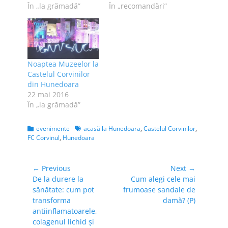
atracţie pentru
În „la grămadă”
În „recomandări”
judeţul Hunedoara.
Evenimentul, care
promovează Castelul
Corvinilor, arta
medievală şi
Noaptea Muzeelor la
contribuie la oferta
Castelul Corvinilor
culturală din
din Hunedoara
Hunedoara, este
22 mai 2016
organizat de
În „la grămadă”
Primăria Hunedoara,
Asociaţia
Corvinorum Ordo
Categories
Tags
evenimente
acasă la Hunedoara
,
Castelul Corvinilor
,
Hunedoara,
FC Corvinul
,
Hunedoara
Asociatia DevArt
Deva şi…
Navigare
← Previous
Next →
Previous
Next
De la durere la
Cum alegi cele mai
în
post:
post:
sănătate: cum pot
frumoase sandale de
articole
transforma
damă? (P)
antiinflamatoarele,
colagenul lichid și