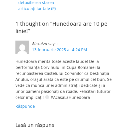
detoxifierea starea
articulațiilor tale (P)
1 thought on “Hunedoara are 10 pe
linie!”
Alexutza
says:
13 februarie 2025 at 4:24 PM
Hunedoara merită toate aceste laude! De la
performanța Corvinului în Cupa României la
recunoașterea Castelului Corvinilor ca Destinația
Anului, orașul arată că este pe drumul cel bun. Se
vede că munca unei administrații dedicate și a
unor oameni pasionați dă roade. Felicitări tuturor
celor implicați!
#AcasăLaHunedoara
Răspunde
Lasă un răspuns