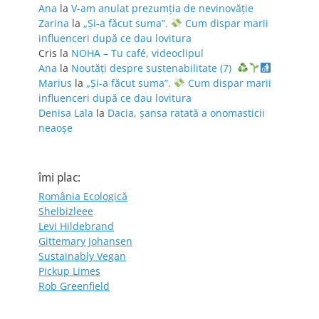
Ana
la
V-am anulat prezumția de nevinovăție
Zarina
la
„Și-a făcut suma”.
Cum dispar marii
influenceri după ce dau lovitura
Cris
la
NOHA – Tu café, videoclipul
Ana
la
Noutăți despre sustenabilitate (7)
Marius
la
„Și-a făcut suma”.
Cum dispar marii
influenceri după ce dau lovitura
Denisa Lala
la
Dacia, șansa ratată a onomasticii
neaoșe
îmi plac:
România Ecologică
Shelbizleee
Levi Hildebrand
Gittemary Johansen
Sustainably Vegan
Pickup Limes
Rob Greenfield