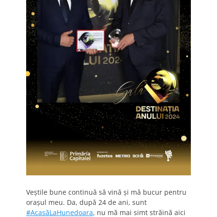
Veștile bune continuă să vină și mă bucur pentru
orașul meu. Da, după 24 de ani, sunt
#AcasăLaHunedoara
, nu mă mai simt străină aici