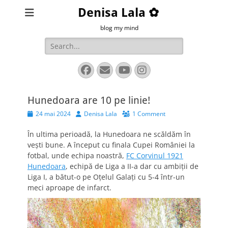
Denisa Lala ✿
blog my mind
Search
for:
Facebook
Email
YouTube
Instagram
Hunedoara are 10 pe linie!
Posted
Author
24 mai 2024
Denisa Lala
1 Comment
on
În ultima perioadă, la Hunedoara ne scăldăm în
vești bune. A început cu finala Cupei României la
fotbal, unde echipa noastră,
FC Corvinul 1921
Hunedoara
, echipă de Liga a II-a dar cu ambiții de
Liga I, a bătut-o pe Oțelul Galați cu 5-4 într-un
meci aproape de infarct.