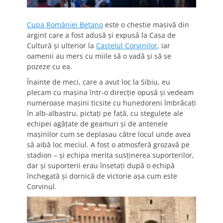
Cupa României Betano
este o chestie masivă din
argint care a fost adusă și expusă la Casa de
Cultură și ulterior la
Castelul Corvinilor
, iar
oamenii au mers cu miile să o vadă și să se
pozeze cu ea.
Înainte de meci, care a avut loc la Sibiu, eu
plecam cu mașina într-o direcție opusă și vedeam
numeroase mașini ticsite cu hunedoreni îmbrăcați
în alb-albastru, pictați pe față, cu stegulețe ale
echipei agățate de geamuri și de antenele
mașinilor cum se deplasau către locul unde avea
să aibă loc meciul. A fost o atmosferă grozavă pe
stadion – și echipa merita susținerea suporterilor,
dar și suporterii erau însetați după o echipă
închegată și dornică de victorie așa cum este
Corvinul.