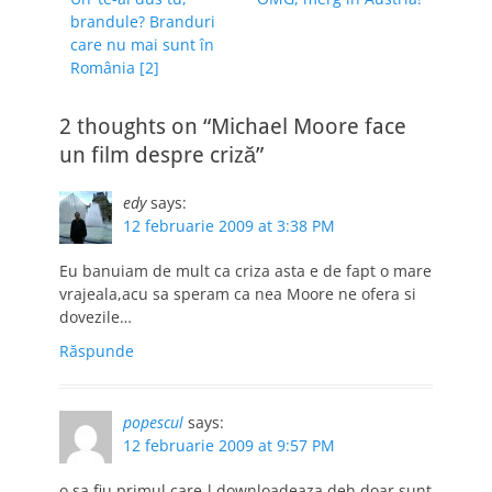
în
wearing wool
post:
post:
brandule? Branduri
articole
sunglasses in the
care nu mai sunt în
afternoon Come on
România [2]
and tell us what
you’re…
2 thoughts on “Michael Moore face
un film despre criză”
edy
says:
12 februarie 2009 at 3:38 PM
Eu banuiam de mult ca criza asta e de fapt o mare
vrajeala,acu sa speram ca nea Moore ne ofera si
dovezile…
Răspunde
popescul
says:
12 februarie 2009 at 9:57 PM
o sa fiu primul care-l downloadeaza,deh,doar sunt