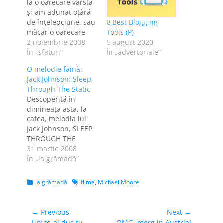
la o oarecare vârstă
şi-am adunat oţâră
de înţelepciune, sau
8 Best Blogging
măcar o oarecare
Tools (P)
experienţă, m-am
2 noiembrie 2008
5 august 2020
gândit că n-ar strica
În „sfaturi”
În „advertoriale”
să împărtăşesc o
O melodie faină:
parte din
Jack Johnson: Sleep
"knowledge" cu voi.
Through The Static
Ideea există de
Descoperită în
multă vreme, încă
dimineaţa asta, la
dinainte de a şti ce e
cafea, melodia lui
ăla blog, dar n-am
Jack Johnson, SLEEP
pus-o încă…
THROUGH THE
STATIC, mi-a
31 martie 2008
înveselit ziua. Ceea
În „la grămadă”
ce vă doresc şi vouă.
Mai jos, versurile.
Categories
Tags
la grămadă
filme
,
Michael Moore
Trouble travels fast
When you’re
specially designed
Navigare
← Previous
Next →
for crash testing Or
Previous
Next
Un’ te-ai dus tu,
OMG, merg in Austria!