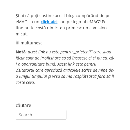
Știai că poți susține acest blog cumpărând de pe
eMAG cu un
click aici
sau pe logo-ul eMAG? Pe
tine nu te costă nimic, eu primesc un comision
micuț.
Îți mulțumesc!
Notă
:
acest link nu este pentru „prietenii” care și-au
făcut cont de Profitshare ca să încaseze ei și nu eu, că-
i o oportunitate bună. Acest link este pentru
vizitatorul care apreciază articolele scrise de mine de-
a lungul timpului și vrea să mă răsplătească fără să îl
coste ceva.
căutare
Search
for: