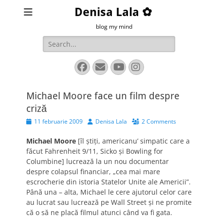
Denisa Lala ✿
blog my mind
Search
for:
Facebook
Email
YouTube
Instagram
Michael Moore face un film despre
criză
Posted
Author
11 februarie 2009
Denisa Lala
2 Comments
on
Michael Moore
[îl ştiţi, americanu’ simpatic care a
făcut Fahrenheit 9/11, Sicko şi Bowling for
Columbine] lucrează la un nou documentar
despre colapsul financiar, „cea mai mare
escrocherie din istoria Statelor Unite ale Americii”.
Până una – alta, Michael le cere ajutorul celor care
au lucrat sau lucrează pe Wall Street şi ne promite
că o să ne placă filmul atunci când va fi gata.