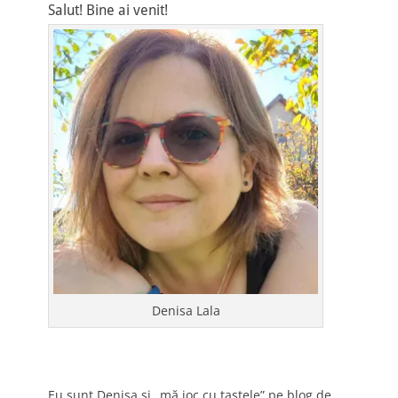
Salut! Bine ai venit!
Denisa Lala
Eu sunt Denisa și „mă joc cu tastele” pe blog de