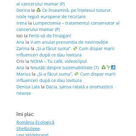
al cancerului mamar (P)
Dorina
la
Ce înseamnă, pe înțelesul tuturor,
noile reguli europene de reciclare
Irena
la
Lumpectomia – tratamentul conservator al
cancerului mamar (P)
Ion
la
Feriţi-vă de Finalgon!
Ana
la
V-am anulat prezumția de nevinovăție
Zarina
la
„Și-a făcut suma”.
Cum dispar marii
influenceri după ce dau lovitura
Cris
la
NOHA – Tu café, videoclipul
Ana
la
Noutăți despre sustenabilitate (7)
Marius
la
„Și-a făcut suma”.
Cum dispar marii
influenceri după ce dau lovitura
Denisa Lala
la
Dacia, șansa ratată a onomasticii
neaoșe
îmi plac:
România Ecologică
Shelbizleee
Levi Hildebrand