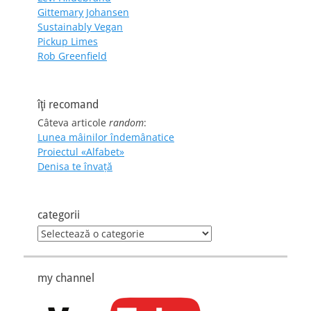
Gittemary Johansen
Sustainably Vegan
Pickup Limes
Rob Greenfield
îţi recomand
Câteva articole
random
:
Lunea mâinilor îndemânatice
Proiectul «Alfabet»
Denisa te învaţă
categorii
categorii
my channel