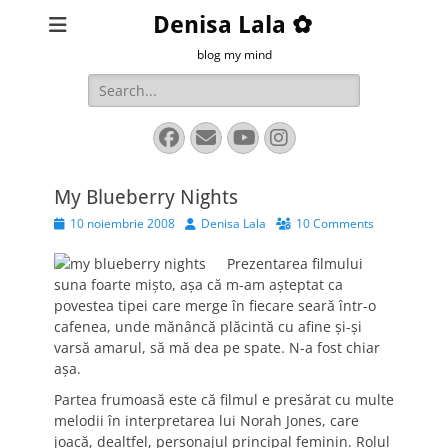
Denisa Lala ✿
blog my mind
Search
for:
Facebook
Email
YouTube
Instagram
My Blueberry Nights
Posted
Author
10 noiembrie 2008
Denisa Lala
10 Comments
on
Prezentarea filmului
suna foarte mişto, aşa că m-am aşteptat ca
povestea tipei care merge în fiecare seară într-o
cafenea, unde mănâncă plăcintă cu afine şi-şi
varsă amarul, să mă dea pe spate. N-a fost chiar
aşa.
Partea frumoasă este că filmul e presărat cu multe
melodii în interpretarea lui Norah Jones, care
joacă, dealtfel, personajul principal feminin. Rolul