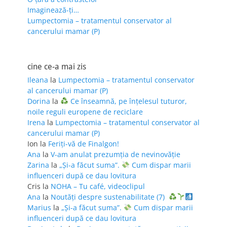
Imaginează-ți…
Lumpectomia – tratamentul conservator al
cancerului mamar (P)
cine ce-a mai zis
Ileana
la
Lumpectomia – tratamentul conservator
al cancerului mamar (P)
Dorina
la
Ce înseamnă, pe înțelesul tuturor,
noile reguli europene de reciclare
Irena
la
Lumpectomia – tratamentul conservator al
cancerului mamar (P)
Ion
la
Feriţi-vă de Finalgon!
Ana
la
V-am anulat prezumția de nevinovăție
Zarina
la
„Și-a făcut suma”.
Cum dispar marii
influenceri după ce dau lovitura
Cris
la
NOHA – Tu café, videoclipul
Ana
la
Noutăți despre sustenabilitate (7)
Marius
la
„Și-a făcut suma”.
Cum dispar marii
influenceri după ce dau lovitura