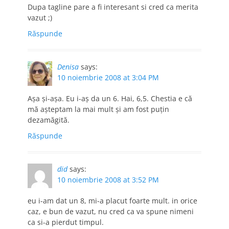
Dupa tagline pare a fi interesant si cred ca merita
vazut ;)
Răspunde
Denisa
says:
10 noiembrie 2008 at 3:04 PM
Aşa şi-aşa. Eu i-aş da un 6. Hai, 6,5. Chestia e că
mă aşteptam la mai mult şi am fost puţin
dezamăgită.
Răspunde
did
says:
10 noiembrie 2008 at 3:52 PM
eu i-am dat un 8, mi-a placut foarte mult. in orice
caz, e bun de vazut, nu cred ca va spune nimeni
ca si-a pierdut timpul.