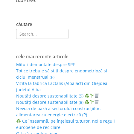
coste ceva.
căutare
Search
for:
cele mai recente articole
Mituri demontate despre SPF
Tot ce trebuie să știți despre endometrioză și
ciclul menstrual (P)
Vizită la fabrica Lactalis (Albalact) din Oiejdea,
județul Alba
Noutăți despre sustenabilitate (9)
Noutăți despre sustenabilitate (8)
Nevoia de bază a sectorului construcțiilor:
alimentarea cu energie electrică (P)
Ce înseamnă, pe înțelesul tuturor, noile reguli
europene de reciclare
O țară a contrastelor