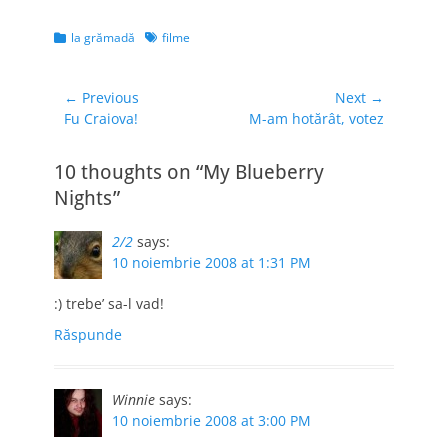
momentul în…
Categories
Tags
la grămadă
filme
Navigare
← Previous
Next →
Previous
Next
Fu Craiova!
M-am hotărât, votez
în
post:
post:
articole
10 thoughts on “My Blueberry
Nights”
2/2
says:
10 noiembrie 2008 at 1:31 PM
:) trebe’ sa-l vad!
Răspunde
Winnie
says:
10 noiembrie 2008 at 3:00 PM