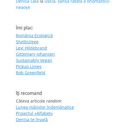
Denisa Lala
la
Dacia, șansa ratată a onomasticii
neaoșe
îmi plac:
România Ecologică
Shelbizleee
Levi Hildebrand
Gittemary Johansen
Sustainably Vegan
Pickup Limes
Rob Greenfield
îţi recomand
Câteva articole
random
:
Lunea mâinilor îndemânatice
Proiectul «Alfabet»
Denisa te învaţă