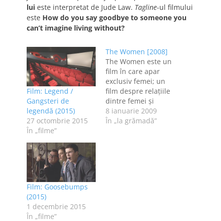
lui
este interpretat de Jude Law.
Tagline
-ul filmului
este
How do you say goodbye to someone you
can’t imagine living without?
The Women [2008]
The Women este un
film în care apar
exclusiv femei; un
Film: Legend /
film despre relaţiile
Gangsteri de
dintre femei şi
legendă (2015)
bărbaţi, dintre
8 ianuarie 2009
27 octombrie 2015
părinţi şi copii,
În „la grămadă”
În „filme”
dintre copii şi
părinţi, dintre
prietene şi aşa mai
departe. Personajul
aproximativ :D
principal, Mary
Film: Goosebumps
Haines, este
(2015)
interpretat de Meg
1 decembrie 2015
Ryan, iar intriga este
În „filme”
reprezentată de