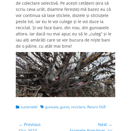
de colectare selectivă. Pe acești cetățeni (era să
scriu ceva urât, doamne ferește) mă bazez eu că
vor continua să lase sticlele, dozele și sticluțele
peste tot, iar eu le voi culege și le voi duce la
reciclat. Și voi face bani, din nou, din gunoaiele
altora. Iar dacă nu mai apuc eu să le „culeg” și le
iau alți amărâți care se vor bucura de niște bani
de o pâine, cu atât mai bine!
Categories
Tags
sustenabil
gunoaie
,
gunoi
,
reciclare
,
Returo SGR
Navigare
← Previous
Next →
Previous
Next
Cluj 2023
Aromele României, cu