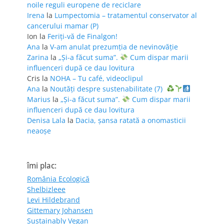
noile reguli europene de reciclare
Irena
la
Lumpectomia – tratamentul conservator al
cancerului mamar (P)
Ion
la
Feriţi-vă de Finalgon!
Ana
la
V-am anulat prezumția de nevinovăție
Zarina
la
„Și-a făcut suma”.
Cum dispar marii
influenceri după ce dau lovitura
Cris
la
NOHA – Tu café, videoclipul
Ana
la
Noutăți despre sustenabilitate (7)
Marius
la
„Și-a făcut suma”.
Cum dispar marii
influenceri după ce dau lovitura
Denisa Lala
la
Dacia, șansa ratată a onomasticii
neaoșe
îmi plac:
România Ecologică
Shelbizleee
Levi Hildebrand
Gittemary Johansen
Sustainably Vegan