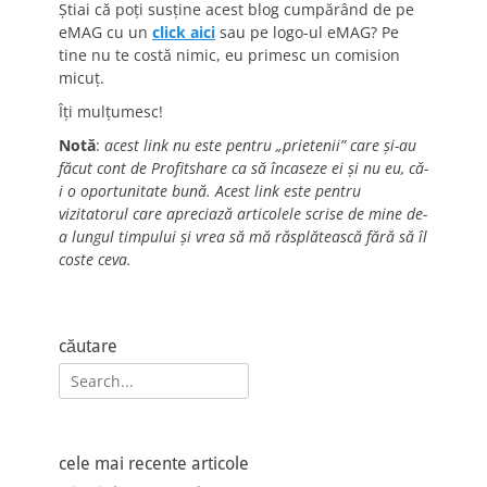
Știai că poți susține acest blog cumpărând de pe
eMAG cu un
click aici
sau pe logo-ul eMAG? Pe
tine nu te costă nimic, eu primesc un comision
micuț.
Îți mulțumesc!
Notă
:
acest link nu este pentru „prietenii” care și-au
făcut cont de Profitshare ca să încaseze ei și nu eu, că-
i o oportunitate bună. Acest link este pentru
vizitatorul care apreciază articolele scrise de mine de-
a lungul timpului și vrea să mă răsplătească fără să îl
coste ceva.
căutare
Search
for:
cele mai recente articole