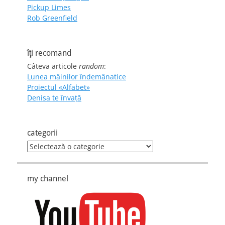
Pickup Limes
Rob Greenfield
îţi recomand
Câteva articole
random
:
Lunea mâinilor îndemânatice
Proiectul «Alfabet»
Denisa te învaţă
categorii
categorii
my channel