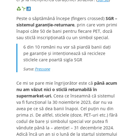
Peste o săptămână începe (fingers crossed)
SGR –
sistemul garanție-returnare
, prin care vom primi
înapoi câte 50 de bani pentru fiecare PET, doză
sau sticlă inscripționată cu un simbol special.
6 din 10 români nu vor să piardă banii dați
pe garanție și intenționează să recicleze
sticlele care poartă sigla SGR
Sursa:
Pressone
Ce mi se pare mie îngrijorător este că
până acum
nu am văzut nici o sticlă returnabilă în
supermarket-uri.
Ceea ce înseamnă că sistemul
va fi funcțional la 30 noiembrie 2023, dar nu va
avea pe ce să dea banii înapoi. Cel puțin nu din
prima zi. De altfel, sticlele (doze, PET-uri etc.) fără
codul de bare și simbolul special vor putea fi
vândute până la – atenție! – 31 decembrie 2024.
Adică încă un an și o lună de la startul sistemului