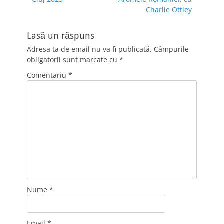
în
post:
post:
Charlie Ottley
articole
Lasă un răspuns
Adresa ta de email nu va fi publicată.
Câmpurile
obligatorii sunt marcate cu
*
Comentariu
*
Nume
*
Email
*