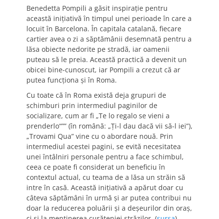
Benedetta Pompili a găsit inspirație pentru
această inițiativă în timpul unei perioade în care a
locuit în Barcelona. În capitala catalană, fiecare
cartier avea o zi a săptămânii desemnată pentru a
lăsa obiecte nedorite pe stradă, iar oamenii
puteau să le preia. Această practică a devenit un
obicei bine-cunoscut, iar Pompili a crezut că ar
putea funcționa și în Roma.
Cu toate că în Roma există deja grupuri de
schimburi prin intermediul paginilor de
socializare, cum ar fi „Te lo regalo se vieni a
prenderlo“”” (în română: „Ți-l dau dacă vii să-l iei”),
„Trovami Qua” vine cu o abordare nouă. Prin
intermediul acestei pagini, se evită necesitatea
unei întâlniri personale pentru a face schimbul,
ceea ce poate fi considerat un beneficiu în
contextul actual, cu teama de a lăsa un străin să
intre în casă. Această inițiativă a apărut doar cu
câteva săptămâni în urmă și ar putea contribui nu
doar la reducerea poluării și a deșeurilor din oraș,
ci și la menținerea curățeniei străzilor. (
sursa
)