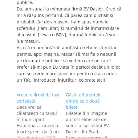
publice.
Da, am sunat la minunata firmă BV Dasler. Cred că
mi-a răspuns portarul, că părea cam plictisit şi
probabil că-l deranjasem. I-am spus numele
şoferului [l-am uitat] şi numărul de înmatriculare
al maşinii [ceva cu BZN], dar mă îndoiesc că vor
lua măsuri.
Aşa că m-am hotărât: anul ăsta trebuie să-mi iau
permis, apoi maşină. Măcar să mai fie o nebună
pe drumurile publice, să vedem care pe care!
Prefer să-mi pun EU viaţa în pericol decât un idiot
care se crede mare şmecher pentru că a condus
un TIR. [introduceţi înjurături colorate aici].
Vreau o firmă de taxi
Găsiţi diferenţele
serioasă!
dintre cele două
Dacă vrei să
bilete
călătoreşti cu taxiul
Biletele din imagine
în municipiul
au fost eliberate de
Hunedoara, uneori e
şoferi ai societăţii BV
foarte greu, dacă nu
Dasler din Brad,
chiar imposibil. Mi
28 noiembrie 2007
firma care operează