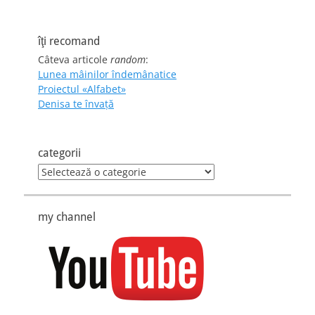
îţi recomand
Câteva articole
random
:
Lunea mâinilor îndemânatice
Proiectul «Alfabet»
Denisa te învaţă
categorii
categorii
my channel