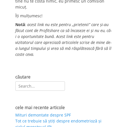
tine nu te costă nimic, eu primesc un comision
micuț.
Îți mulțumesc!
Notă
:
acest link nu este pentru „prietenii” care și-au
făcut cont de Profitshare ca să încaseze ei și nu eu, că-
i o oportunitate bună. Acest link este pentru
vizitatorul care apreciază articolele scrise de mine de-
a lungul timpului și vrea să mă răsplătească fără să îl
coste ceva.
căutare
Search
for:
cele mai recente articole
Mituri demontate despre SPF
Tot ce trebuie să știți despre endometrioză și
ciclul menstrual (P)