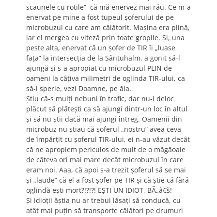
scaunele cu rotile”, că mă enervez mai rău. Ce m-a
enervat pe mine a fost tupeul şoferului de pe
microbuzul cu care am călătorit. Maşina era plină,
iar el mergea cu viteză prin toate gropile. Şi, una
peste alta, enervat că un şofer de TIR îi „luase
faţa” la intersecţia de la Sântuhalm, a gonit să-l
ajungă şi s-a apropiat cu microbuzul PLIN de
oameni la câţiva milimetri de oglinda TIR-ului, ca
să-l sperie, vezi Doamne, pe ăla.
Ştiu că-s mulţi nebuni în trafic, dar nu-i deloc
plăcut să plăteşti ca să ajungi dintr-un loc în altul
şi să nu ştii dacă mai ajungi întreg. Oamenii din
microbuz nu ştiau că şoferul „nostru” avea ceva
de împărţit cu şoferul TIR-ului, ei n-au văzut decât
că ne apropiem periculos de mult de o măgăoaie
de câteva ori mai mare decât microbuzul în care
eram noi. Aaa, că apoi s-a trezit şoferul să se mai
şi „laude” că el a fost şofer pe TIR şi că ştie că fără
oglindă eşti mort?!?!?! EŞTI UN IDIOT, BÃ„â€š!
Şi idioţii ăştia nu ar trebui lăsaţi să conducă, cu
atât mai puţin să transporte călători pe drumuri