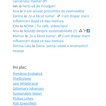
cancerului mamar (P)
Ion
la
Feriţi-vă de Finalgon!
Ana
la
V-am anulat prezumția de nevinovăție
Zarina
la
„Și-a făcut suma”.
Cum dispar marii
influenceri după ce dau lovitura
Cris
la
NOHA – Tu café, videoclipul
Ana
la
Noutăți despre sustenabilitate (7)
Marius
la
„Și-a făcut suma”.
Cum dispar marii
influenceri după ce dau lovitura
Denisa Lala
la
Dacia, șansa ratată a onomasticii
neaoșe
îmi plac:
România Ecologică
Shelbizleee
Levi Hildebrand
Gittemary Johansen
Sustainably Vegan
Pickup Limes
Rob Greenfield