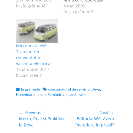
s-a întâmplat să
În „la grămadă”
transportul în
4 mai 2009
chem o maşină de la
comun pe ruta Deva
În „la grămadă”
firma Mobyl - 0254-
- Hunedoara [printre
711999 [da, cu y,
altele]. În poze,
ştiu...],să aştept
diferenţele dintre
după ea mai bine de
cele două bilete nu
10 minute şi să nu
este sesizabilă, dar
Microbuzul VW
apară. De atunci nu
vă asigur că biletul
Transporter,
am…
de sus este o copie
reinventat în
xerox - sau…
varianta electrică
18 ianuarie 2017
În „azi vreau”
Categories
Tags
la grămadă
consumatorul de serviciu
,
Deva
,
Hunedoara
,
locuri
,
Românica
,
stupid
,
trafic
Navigare
← Previous
Next →
Previous
Next
Metro, Real şi Praktiker
Editorial360: Avem
în
post:
post:
la Deva
încredere în presă?
articole