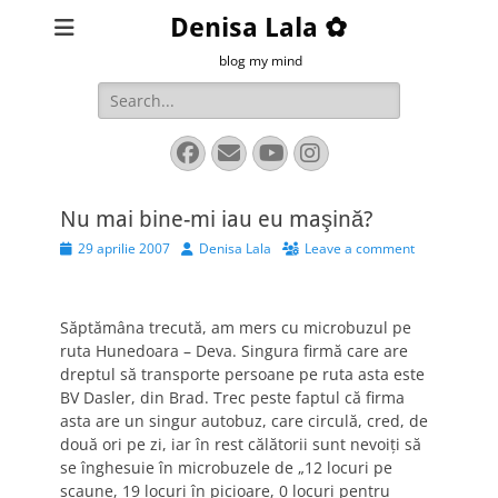
Denisa Lala ✿
blog my mind
Search
for:
Facebook
Email
YouTube
Instagram
Nu mai bine-mi iau eu maşină?
Posted
Author
29 aprilie 2007
Denisa Lala
Leave a comment
on
Săptămâna trecută, am mers cu microbuzul pe
ruta Hunedoara – Deva. Singura firmă care are
dreptul să transporte persoane pe ruta asta este
BV Dasler, din Brad. Trec peste faptul că firma
asta are un singur autobuz, care circulă, cred, de
două ori pe zi, iar în rest călătorii sunt nevoiţi să
se înghesuie în microbuzele de „12 locuri pe
scaune, 19 locuri în picioare, 0 locuri pentru