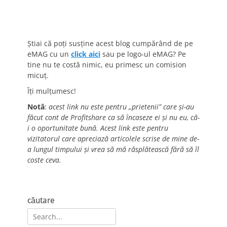
Știai că poți susține acest blog cumpărând de pe
eMAG cu un
click aici
sau pe logo-ul eMAG? Pe
tine nu te costă nimic, eu primesc un comision
micuț.
Îți mulțumesc!
Notă
:
acest link nu este pentru „prietenii” care și-au
făcut cont de Profitshare ca să încaseze ei și nu eu, că-
i o oportunitate bună. Acest link este pentru
vizitatorul care apreciază articolele scrise de mine de-
a lungul timpului și vrea să mă răsplătească fără să îl
coste ceva.
căutare
Search
for: