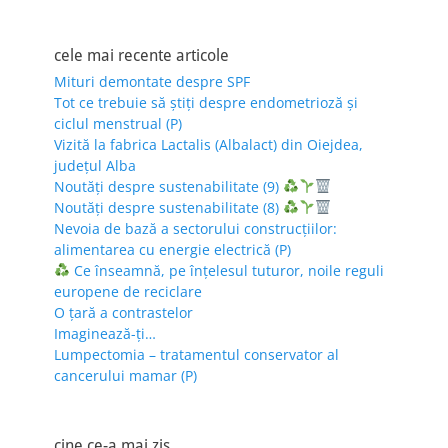
cele mai recente articole
Mituri demontate despre SPF
Tot ce trebuie să știți despre endometrioză și
ciclul menstrual (P)
Vizită la fabrica Lactalis (Albalact) din Oiejdea,
județul Alba
Noutăți despre sustenabilitate (9)
Noutăți despre sustenabilitate (8)
Nevoia de bază a sectorului construcțiilor:
alimentarea cu energie electrică (P)
Ce înseamnă, pe înțelesul tuturor, noile reguli
europene de reciclare
O țară a contrastelor
Imaginează-ți…
Lumpectomia – tratamentul conservator al
cancerului mamar (P)
cine ce-a mai zis