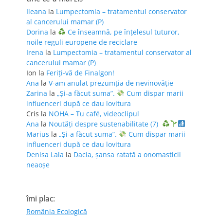
Ileana
la
Lumpectomia – tratamentul conservator
al cancerului mamar (P)
Dorina
la
Ce înseamnă, pe înțelesul tuturor,
noile reguli europene de reciclare
Irena
la
Lumpectomia – tratamentul conservator al
cancerului mamar (P)
Ion
la
Feriţi-vă de Finalgon!
Ana
la
V-am anulat prezumția de nevinovăție
Zarina
la
„Și-a făcut suma”.
Cum dispar marii
influenceri după ce dau lovitura
Cris
la
NOHA – Tu café, videoclipul
Ana
la
Noutăți despre sustenabilitate (7)
Marius
la
„Și-a făcut suma”.
Cum dispar marii
influenceri după ce dau lovitura
Denisa Lala
la
Dacia, șansa ratată a onomasticii
neaoșe
îmi plac:
România Ecologică