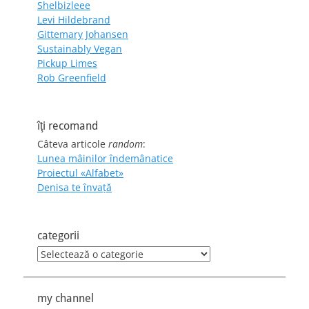
Shelbizleee
Levi Hildebrand
Gittemary Johansen
Sustainably Vegan
Pickup Limes
Rob Greenfield
îţi recomand
Câteva articole
random
:
Lunea mâinilor îndemânatice
Proiectul «Alfabet»
Denisa te învaţă
categorii
categorii
my channel