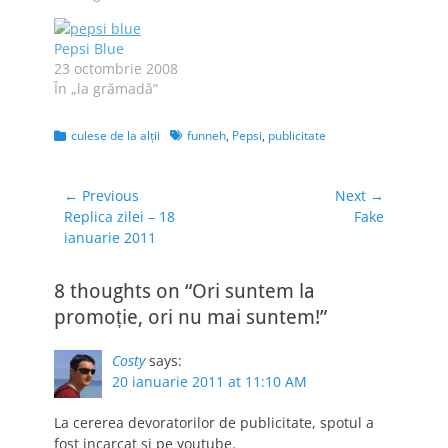
considerat că
merită. Acum a venit
Pepsi Blue
vremea să
23 octombrie 2008
menţionez
În „la grămadă”
mirobolanta reclamă
creată de Coca-Cola,
doar ca s-o pun în
Categories
Tags
culese de la alţii
funneh
,
Pepsi
,
publicitate
antiteză cu o
reclamă făcută de
Pepsi…
Navigare
← Previous
Next →
Previous
Next
Replica zilei – 18
Fake
în
post:
post:
ianuarie 2011
articole
8 thoughts on “Ori suntem la
promoție, ori nu mai suntem!”
Costy
says:
20 ianuarie 2011 at 11:10 AM
La cererea devoratorilor de publicitate, spotul a
fost incarcat si pe youtube.