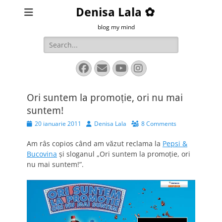
Denisa Lala ✿
blog my mind
Search
for:
Facebook
Email
YouTube
Instagram
Ori suntem la promoție, ori nu mai
suntem!
Posted
Author
20 ianuarie 2011
Denisa Lala
8 Comments
on
Am râs copios când am văzut reclama la
Pepsi &
Bucovina
și sloganul „Ori suntem la promoție, ori
nu mai suntem!”.