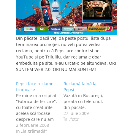
Din păcate, dacă veți da peste postul ăsta după
terminarea promoției, nu veți putea vedea
reclama, pentru că Pepsi are conturi și pe
YouTube și pe Trilulilu, dar reclama e doar
embeduită pe site, n-au urcat-o pe altundeva. ORI
SUNTEM WEB 2.0, ORI NU MAI SUNTEM!
Pepsi face reclame
Reclamă faină la
frumoase
Pepsi
Pe mine m-a oripilat
Văzută în Bucureşti,
"Fabrica de fericire",
pozată cu telefonul,
cu toate creaturile
din păcate.
acelea scârboase
27 iulie 2009
despre care nu am
În „foto”
scris pentru că nici
2 februarie 2008
măcar atât nu am
În „la grămadă”