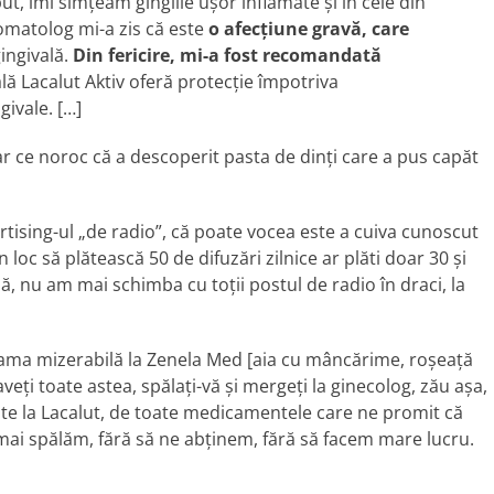
ut, îmi simţeam gingiile uşor inflamate şi în cele din
omatolog mi-a zis că este
o afecţiune gravă, care
gingivală.
Din fericire, mi-a fost recomandată
lă Lacalut Aktiv oferă protecţie împotriva
ivale. […]
 ce noroc că a descoperit pasta de dinţi care a pus capăt
rtising-ul „de radio”, că poate vocea este a cuiva cunoscut
 loc să plătească 50 de difuzări zilnice ar plăti doar 30 şi
ă, nu am mai schimba cu toţii postul de radio în draci, la
lama mizerabilă la Zenela Med [aia cu mâncărime, roşeaţă
eţi toate astea, spălaţi-vă şi mergeţi la ginecolog, zău aşa,
ste la Lacalut, de toate medicamentele care ne promit că
mai spălăm, fără să ne abţinem, fără să facem mare lucru.