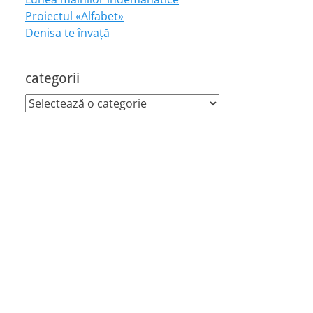
Proiectul «Alfabet»
Denisa te învaţă
categorii
categorii