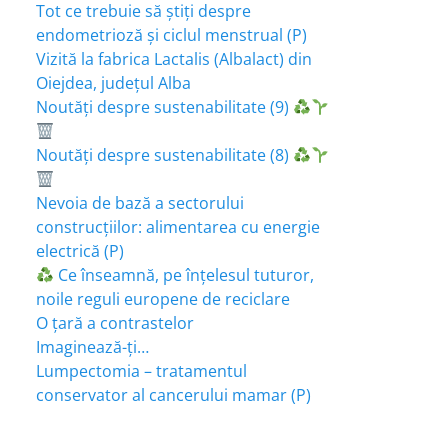
Tot ce trebuie să știți despre
endometrioză și ciclul menstrual (P)
Vizită la fabrica Lactalis (Albalact) din
Oiejdea, județul Alba
Noutăți despre sustenabilitate (9)
Noutăți despre sustenabilitate (8)
Nevoia de bază a sectorului
construcțiilor: alimentarea cu energie
electrică (P)
Ce înseamnă, pe înțelesul tuturor,
noile reguli europene de reciclare
O țară a contrastelor
Imaginează-ți…
Lumpectomia – tratamentul
conservator al cancerului mamar (P)