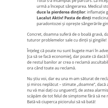
Totul s-a întâmplat pe parcurs. La încep
urmă a început sângerarea. Medicul st
duce la pierderea dinţilor
: inflamaţie 
Lacalut Aktiv! Pasta de dinţi
medicina
paradontozei şi opreşte sângerările ging
Concret, doamna suferă de o boală gravă, dar
tuturor problemelor sale cu dinţii şi gingiile!
Înţeleg că poate nu sunt bugete mari în adve
[ca să se facă economie], dar poate că dacă în
de restul banilor ar crea o reclamă ascultabil
ora când toate au reclamă.
Nu ştiu voi, dar eu una m-am săturat de rec
şi miros neplăcut – stimate „doamne”, dacă av
nu vă mai daţi cu unguent!], de astea alarmi
scăpăm de tot felul de simptome fără să ne 
Bată-vă ciuperca piciorului să vă bată!