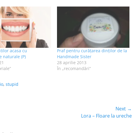
tilor acasa cu
Praf pentru curăţarea dinţilor de la
e naturale (P)
Handmade Sister
21
28 aprilie 2013
riale”
În „recomandări”
io
,
stupid
Next →
Next
Lora – Floare la ureche
post: