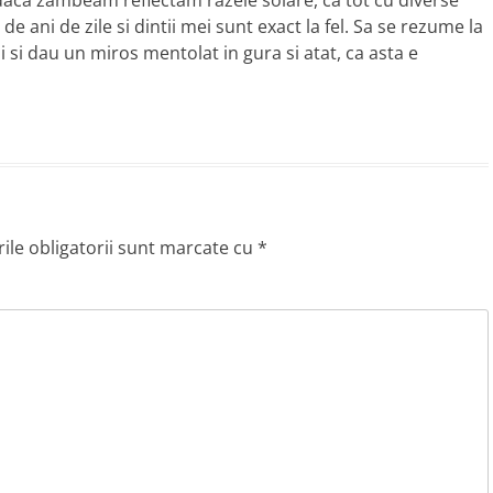
daca zambeam reflectam razele solare, ca tot cu diverse
 ani de zile si dintii mei sunt exact la fel. Sa se rezume la
ii si dau un miros mentolat in gura si atat, ca asta e
le obligatorii sunt marcate cu
*