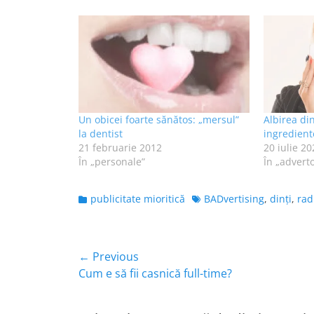
Un obicei foarte sănătos: „mersul”
Albirea din
la dentist
ingredient
21 februarie 2012
20 iulie 20
În „personale”
În „adverto
Categories
Tags
publicitate mioritică
BADvertising
,
dinți
,
rad
Navigare
← Previous
Previous
Cum e să fii casnică full-time?
în
post:
articole