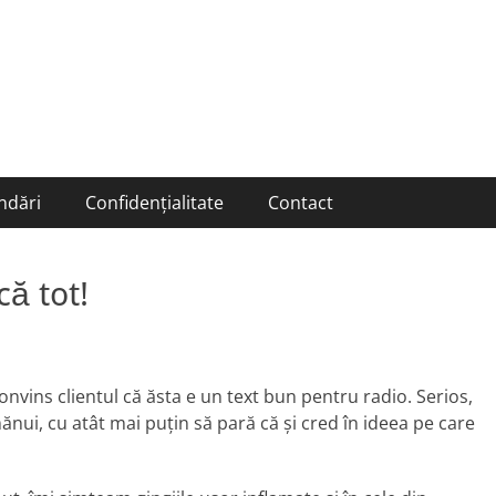
ndări
Confidențialitate
Contact
că tot!
convins clientul că ăsta e un text bun pentru radio. Serios,
mănui, cu atât mai puţin să pară că şi cred în ideea pe care