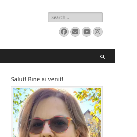
Search
for:
Facebook
Email
YouTube
Instagram
Search
Salut! Bine ai venit!