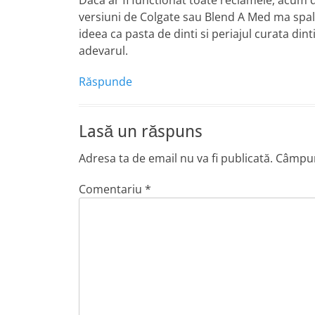
Daca ar fi functionat toate reclamele, acum 
versiuni de Colgate sau Blend A Med ma spal de
ideea ca pasta de dinti si periajul curata dint
adevarul.
Răspunde
Lasă un răspuns
Adresa ta de email nu va fi publicată.
Câmpuri
Comentariu
*