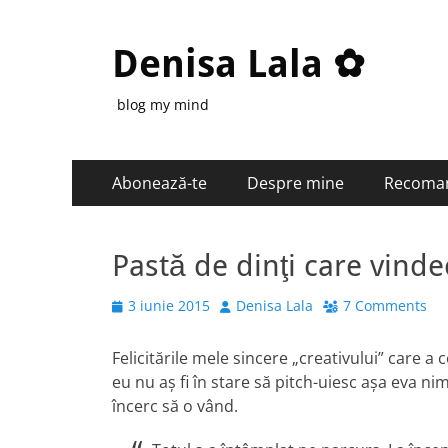
Denisa Lala ✿
blog my mind
Primary
Skip
Abonează-te
Despre mine
Recoma
to
Menu
content
Pastă de dinţi care vinde
Posted
Author
3 iunie 2015
Denisa Lala
7 Comments
on
Felicitările mele sincere „creativului” care a 
eu nu aş fi în stare să pitch-uiesc aşa eva ni
încerc să o vând.