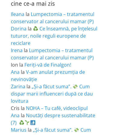
cine ce-a mai zis
Ileana
la
Lumpectomia – tratamentul
conservator al cancerului mamar (P)
Dorina
la
Ce înseamnă, pe înțelesul
tuturor, noile reguli europene de
reciclare
Irena
la
Lumpectomia – tratamentul
conservator al cancerului mamar (P)
Ion
la
Feriţi-vă de Finalgon!
Ana
la
V-am anulat prezumția de
nevinovăție
Zarina
la
„Și-a făcut suma”.
Cum
dispar marii influenceri după ce dau
lovitura
Cris
la
NOHA – Tu café, videoclipul
Ana
la
Noutăți despre sustenabilitate
(7)
Marius
la
„Și-a făcut suma”.
Cum