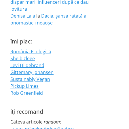
dispar marii influenceri după ce dau
lovitura
Denisa Lala
la
Dacia, șansa ratată a
onomasticii neaoșe
îmi plac:
România Ecologică
Shelbizleee
Levi Hildebrand
Gittemary Johansen
Sustainably Vegan
Pickup Limes
Rob Greenfield
îţi recomand
Câteva articole
random
:
Lunea mâinilor îndemânatice