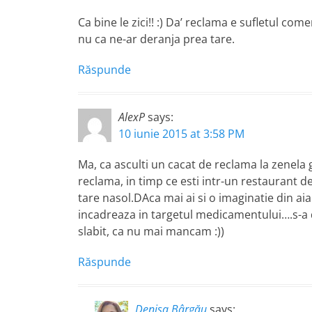
Ca bine le zici!! :) Da’ reclama e sufletul com
nu ca ne-ar deranja prea tare.
Răspunde
AlexP
says:
10 iunie 2015 at 3:58 PM
Ma, ca asculti un cacat de reclama la zenela 
reclama, in timp ce esti intr-un restaurant de
tare nasol.DAca mai ai si o imaginatie din ai
incadreaza in targetul medicamentului….s-a
slabit, ca nu mai mancam :))
Răspunde
Denisa Bârgău
says: