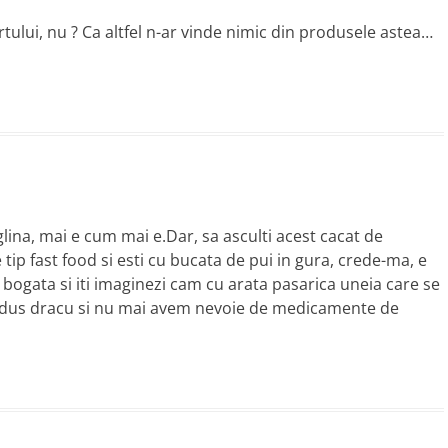
ertului, nu ? Ca altfel n-ar vinde nimic din produsele astea…
glina, mai e cum mai e.Dar, sa asculti acest cacat de
 tip fast food si esti cu bucata de pui in gura, crede-ma, e
a bogata si iti imaginezi cam cu arata pasarica uneia care se
 dus dracu si nu mai avem nevoie de medicamente de