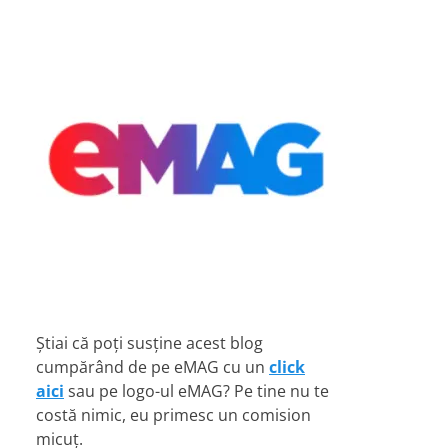
Știai că poți susține acest blog
cumpărând de pe eMAG cu un
click
aici
sau pe logo-ul eMAG? Pe tine nu te
costă nimic, eu primesc un comision
micuț.