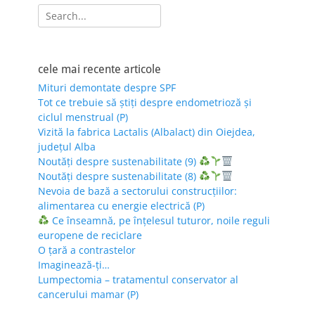
Search
for:
cele mai recente articole
Mituri demontate despre SPF
Tot ce trebuie să știți despre endometrioză și
ciclul menstrual (P)
Vizită la fabrica Lactalis (Albalact) din Oiejdea,
județul Alba
Noutăți despre sustenabilitate (9)
Noutăți despre sustenabilitate (8)
Nevoia de bază a sectorului construcțiilor:
alimentarea cu energie electrică (P)
Ce înseamnă, pe înțelesul tuturor, noile reguli
europene de reciclare
O țară a contrastelor
Imaginează-ți…
Lumpectomia – tratamentul conservator al
cancerului mamar (P)