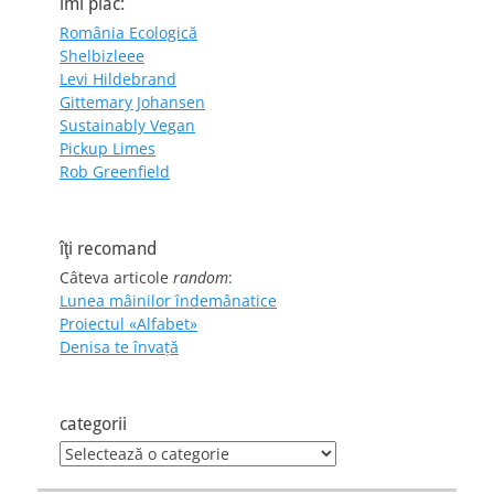
îmi plac:
România Ecologică
Shelbizleee
Levi Hildebrand
Gittemary Johansen
Sustainably Vegan
Pickup Limes
Rob Greenfield
îţi recomand
Câteva articole
random
:
Lunea mâinilor îndemânatice
Proiectul «Alfabet»
Denisa te învaţă
categorii
categorii