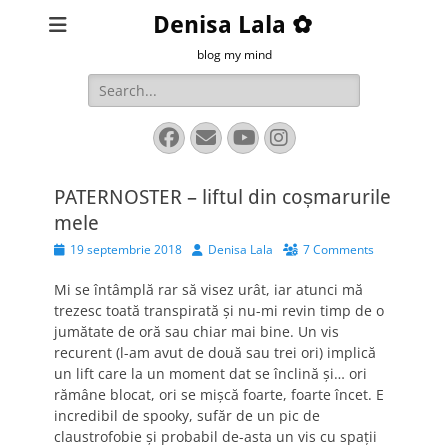
Denisa Lala ✿
blog my mind
Search
for:
Facebook
Email
YouTube
Instagram
PATERNOSTER – liftul din coșmarurile
mele
Posted
Author
19 septembrie 2018
Denisa Lala
7 Comments
on
Mi se întâmplă rar să visez urât, iar atunci mă
trezesc toată transpirată și nu-mi revin timp de o
jumătate de oră sau chiar mai bine. Un vis
recurent (l-am avut de două sau trei ori) implică
un lift care la un moment dat se înclină și… ori
rămâne blocat, ori se mișcă foarte, foarte încet. E
incredibil de spooky, sufăr de un pic de
claustrofobie și probabil de-asta un vis cu spații