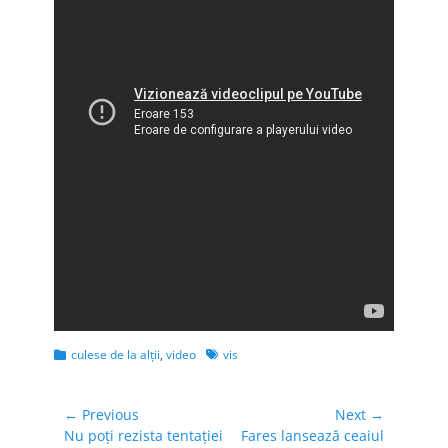
Categories
Tags
culese de la alţii
,
video
vis
Navigare
← Previous
Next →
Previous
Next
Nu poți rezista tentației
Fares lansează ceaiul
în