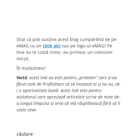
Știai că poți susține acest blog cumpărând de pe
eMAG cu un
click aici
sau pe logo-ul eMAG? Pe
tine nu te costă nimic, eu primesc un comision
micuț.
Îți mulțumesc!
Notă
:
acest link nu este pentru „prietenii” care și-au
făcut cont de Profitshare ca să încaseze ei și nu eu, că-
i o oportunitate bună. Acest link este pentru
vizitatorul care apreciază articolele scrise de mine de-
a lungul timpului și vrea să mă răsplătească fără să îl
coste ceva.
căutare