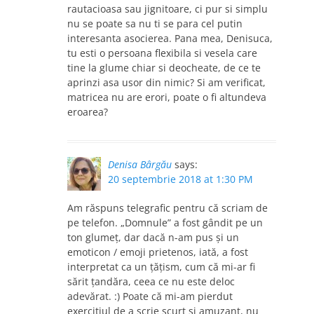
rautacioasa sau jignitoare, ci pur si simplu
nu se poate sa nu ti se para cel putin
interesanta asocierea. Pana mea, Denisuca,
tu esti o persoana flexibila si vesela care
tine la glume chiar si deocheate, de ce te
aprinzi asa usor din nimic? Si am verificat,
matricea nu are erori, poate o fi altundeva
eroarea?
Denisa Bârgău
says:
20 septembrie 2018 at 1:30 PM
Am răspuns telegrafic pentru că scriam de
pe telefon. „Domnule” a fost gândit pe un
ton glumeț, dar dacă n-am pus și un
emoticon / emoji prietenos, iată, a fost
interpretat ca un țățism, cum că mi-ar fi
sărit țandăra, ceea ce nu este deloc
adevărat. :) Poate că mi-am pierdut
exercițiul de a scrie scurt și amuzant, nu