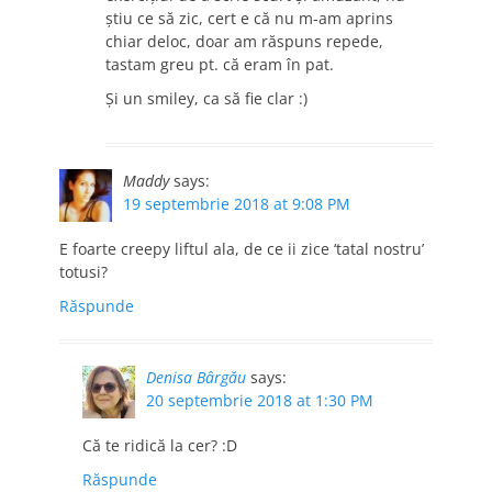
știu ce să zic, cert e că nu m-am aprins
chiar deloc, doar am răspuns repede,
tastam greu pt. că eram în pat.
Și un smiley, ca să fie clar :)
Maddy
says:
19 septembrie 2018 at 9:08 PM
E foarte creepy liftul ala, de ce ii zice ‘tatal nostru’
totusi?
Răspunde
Denisa Bârgău
says:
20 septembrie 2018 at 1:30 PM
Că te ridică la cer? :D
Răspunde