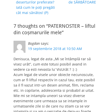
post:
post:
deserturilor preferate?
de SĂRBĂTOARE
articole
Iată cum le poți pregăti
cât mai sănătos! (P)
7 thoughts on “PATERNOSTER – liftul
din coșmarurile mele”
Bogdan
says:
19 septembrie 2018 at 10:50 AM
Denisuca, legat de asta „Mi se întâmplă rar să
visez urât”, cum este totusi posibil avand in
vedere ca esti nevasta lu’ VisUrât ? :) :)
Acum legat de visele unor obiecte necunoscute,
cum ar fi liftul respectiv in cazul tau, este posibil
sa il fi vazut intr-un desen animat, film, reclama
etc. in copilarie, adolescenta si probabil ai uitat.
Mie mi se intampla uneori sa visez diverse
evenimente care urmeaza sa se intample in
urmatoarele zile si de care nu stiam ca se vor
intampla si sa am o senzatie de deja-vu foarte