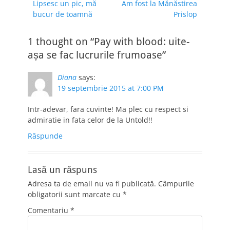
Previous
Next
Lipsesc un pic, mă
Am fost la Mănăstirea
în
post:
post:
bucur de toamnă
Prislop
articole
1 thought on “Pay with blood: uite-
așa se fac lucrurile frumoase”
Diana
says:
19 septembrie 2015 at 7:00 PM
Intr-adevar, fara cuvinte! Ma plec cu respect si
admiratie in fata celor de la Untold!!
Răspunde
Lasă un răspuns
Adresa ta de email nu va fi publicată.
Câmpurile
obligatorii sunt marcate cu
*
Comentariu
*