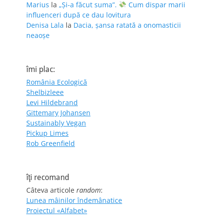
Marius
la
„Și-a făcut suma”.
Cum dispar marii
influenceri după ce dau lovitura
Denisa Lala
la
Dacia, șansa ratată a onomasticii
neaoșe
îmi plac:
România Ecologică
Shelbizleee
Levi Hildebrand
Gittemary Johansen
Sustainably Vegan
Pickup Limes
Rob Greenfield
îţi recomand
Câteva articole
random
:
Lunea mâinilor îndemânatice
Proiectul «Alfabet»