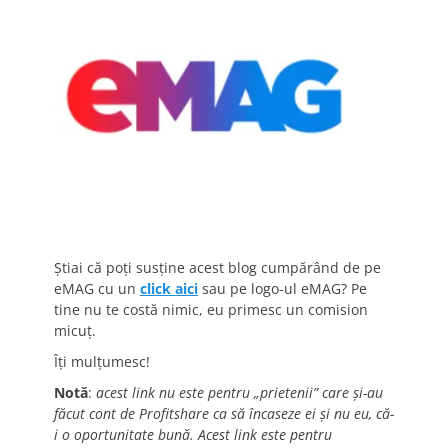
Știai că poți susține acest blog cumpărând de pe
eMAG cu un
click aici
sau pe logo-ul eMAG? Pe
tine nu te costă nimic, eu primesc un comision
micuț.
Îți mulțumesc!
Notă
:
acest link nu este pentru „prietenii” care și-au
făcut cont de Profitshare ca să încaseze ei și nu eu, că-
i o oportunitate bună. Acest link este pentru