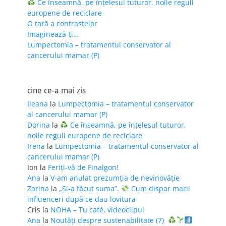
Ce înseamnă, pe înțelesul tuturor, noile reguli
europene de reciclare
O țară a contrastelor
Imaginează-ți…
Lumpectomia – tratamentul conservator al
cancerului mamar (P)
cine ce-a mai zis
Ileana
la
Lumpectomia – tratamentul conservator
al cancerului mamar (P)
Dorina
la
Ce înseamnă, pe înțelesul tuturor,
noile reguli europene de reciclare
Irena
la
Lumpectomia – tratamentul conservator al
cancerului mamar (P)
Ion
la
Feriţi-vă de Finalgon!
Ana
la
V-am anulat prezumția de nevinovăție
Zarina
la
„Și-a făcut suma”.
Cum dispar marii
influenceri după ce dau lovitura
Cris
la
NOHA – Tu café, videoclipul
Ana
la
Noutăți despre sustenabilitate (7)