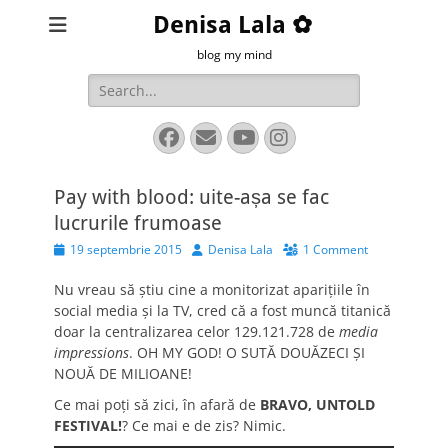
Denisa Lala ✿
blog my mind
Search
for:
Facebook
Email
YouTube
Instagram
Pay with blood: uite-așa se fac
lucrurile frumoase
Posted
Author
19 septembrie 2015
Denisa Lala
1 Comment
on
Nu vreau să știu cine a monitorizat aparițiile în
social media și la TV, cred că a fost muncă titanică
doar la centralizarea celor 129.121.728 de
media
impressions
. OH MY GOD! O SUTĂ DOUĂZECI ȘI
NOUĂ DE MILIOANE!
Ce mai poți să zici, în afară de
BRAVO, UNTOLD
FESTIVAL!
? Ce mai e de zis? Nimic.