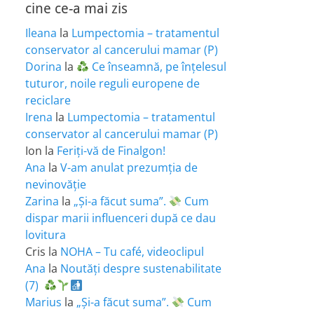
cine ce-a mai zis
Ileana
la
Lumpectomia – tratamentul
conservator al cancerului mamar (P)
Dorina
la
Ce înseamnă, pe înțelesul
tuturor, noile reguli europene de
reciclare
Irena
la
Lumpectomia – tratamentul
conservator al cancerului mamar (P)
Ion
la
Feriţi-vă de Finalgon!
Ana
la
V-am anulat prezumția de
nevinovăție
Zarina
la
„Și-a făcut suma”.
Cum
dispar marii influenceri după ce dau
lovitura
Cris
la
NOHA – Tu café, videoclipul
Ana
la
Noutăți despre sustenabilitate
(7)
Marius
la
„Și-a făcut suma”.
Cum