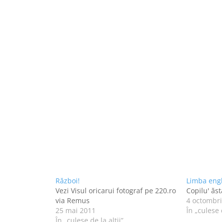
Război!
Limba engl
Vezi Visul oricarui fotograf pe 220.ro
Copilu' ăst
via Remus
4 octombr
25 mai 2011
În „culese d
În „culese de la alţii”