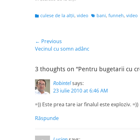
Categories
Tags
culese de la alţii
,
video
bani
,
funneh
,
video
Navigare
← Previous
Previous
Vecinul cu somn adânc
în
post:
articole
3 thoughts on “Pentru bugetarii cu c
Robintel
says:
23 iulie 2010 at 6:46 AM
=)) Este prea tare iar finalul este exploziv. =))
Răspunde
Lucian
says: