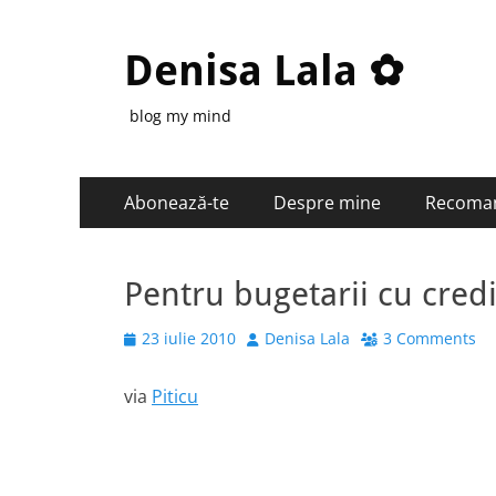
Denisa Lala ✿
blog my mind
Primary
Skip
Abonează-te
Despre mine
Recoma
to
Menu
content
Pentru bugetarii cu cred
Posted
Author
23 iulie 2010
Denisa Lala
3 Comments
on
via
Piticu