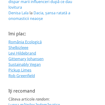
dispar marii influenceri după ce dau
lovitura
Denisa Lala
la
Dacia, șansa ratată a
onomasticii neaoșe
îmi plac:
România Ecologică
Shelbizleee
Levi Hildebrand
Gittemary Johansen
Sustainably Vegan
Pickup Limes
Rob Greenfield
îţi recomand
Câteva articole
random
:
Lunea mâinilor îndemânatice