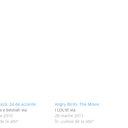
eză, 24 de accente
Angry Birds: The Movie
a e bestial! via
I LOL'd! via
ie 2010
28 martie 2011
e la alţii”
În „culese de la alţii”