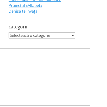
Proiectul «Alfabet»
Denisa te învaţă
categorii
categorii