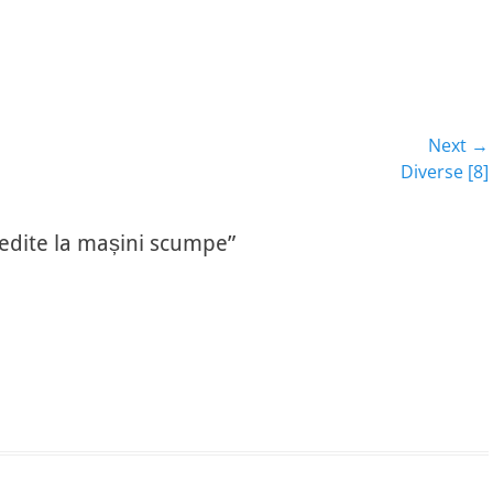
Next →
Next
Diverse [8]
post:
redite la mașini scumpe”