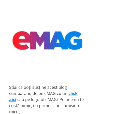
Știai că poți susține acest blog
cumpărând de pe eMAG cu un
click
aici
sau pe logo-ul eMAG? Pe tine nu te
costă nimic, eu primesc un comision
micuț.