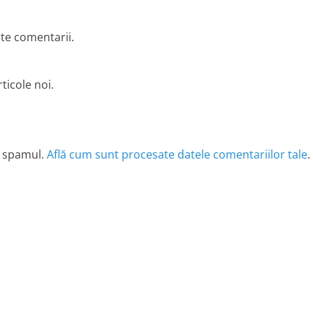
lte comentarii.
ticole noi.
e spamul.
Află cum sunt procesate datele comentariilor tale
.