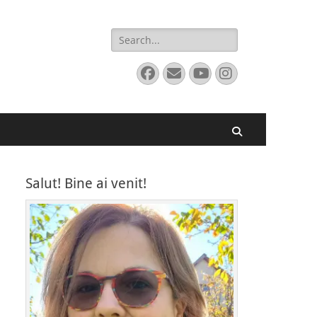
Search
for:
Facebook
Email
YouTube
Instagram
Search
Salut! Bine ai venit!