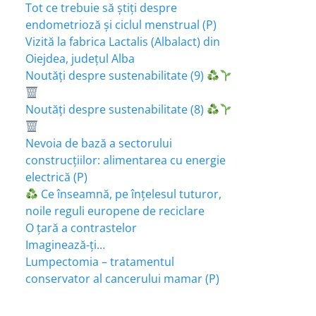
Tot ce trebuie să știți despre
endometrioză și ciclul menstrual (P)
Vizită la fabrica Lactalis (Albalact) din
Oiejdea, județul Alba
Noutăți despre sustenabilitate (9)
Noutăți despre sustenabilitate (8)
Nevoia de bază a sectorului
construcțiilor: alimentarea cu energie
electrică (P)
Ce înseamnă, pe înțelesul tuturor,
noile reguli europene de reciclare
O țară a contrastelor
Imaginează-ți…
Lumpectomia – tratamentul
conservator al cancerului mamar (P)