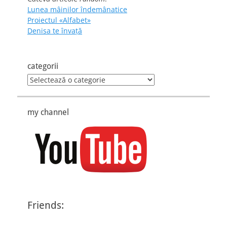
Lunea mâinilor îndemânatice
Proiectul «Alfabet»
Denisa te învaţă
categorii
categorii
my channel
Friends: