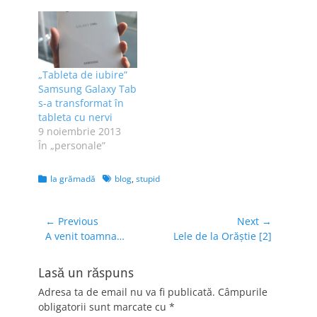
„Tableta de iubire”
Samsung Galaxy Tab
s-a transformat în
tableta cu nervi
9 noiembrie 2013
În „personale”
Categories
Tags
la grămadă
blog
,
stupid
Navigare
← Previous
Next →
Previous
Next
A venit toamna…
Lele de la Orăştie [2]
în
post:
post:
articole
Lasă un răspuns
Adresa ta de email nu va fi publicată.
Câmpurile
obligatorii sunt marcate cu
*