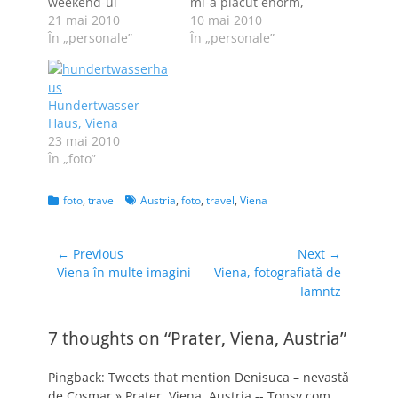
weekend-ul
mi-a plăcut enorm,
prelungit la Viena.
21 mai 2010
dar în Viena încă n-
10 mai 2010
Pozele, separat, într-
În „personale”
am stat. De fapt,
În „personale”
un articol viitor.
prin Viena am
Zborul cu avionul
trecut, timp de vreo
Întrucât am câștigat
20-30 de minute,
Hundertwasser
o excursie care
chiar de ziua mea,
Haus, Viena
includea și zborul
când am mers cu
23 mai 2010
de la București la
Sebi şi Stanciu la
În „foto”
Viena, m-am
Westendorf. O să…
scărpinat ca oltenii
cu mâna dreaptă în
Categories
Tags
foto
,
travel
Austria
,
foto
,
travel
,
Viena
urechea stângă…
Navigare
← Previous
Next →
Previous
Next
Viena în multe imagini
Viena, fotografiată de
în
post:
post:
Iamntz
articole
7 thoughts on “Prater, Viena, Austria”
Pingback: Tweets that mention Denisuca – nevastă
de Coşmar » Prater, Viena, Austria -- Topsy.com