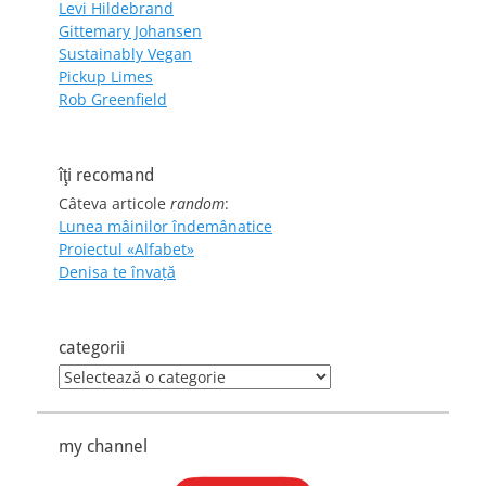
Levi Hildebrand
Gittemary Johansen
Sustainably Vegan
Pickup Limes
Rob Greenfield
îţi recomand
Câteva articole
random
:
Lunea mâinilor îndemânatice
Proiectul «Alfabet»
Denisa te învaţă
categorii
categorii
my channel