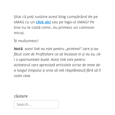
Știai că poți susține acest blog cumpărând de pe
eMAG cu un
click aici
sau pe logo-ul eMAG? Pe
tine nu te costă nimic, eu primesc un comision
micuț.
Îți mulțumesc!
Notă
:
acest link nu este pentru „prietenii” care și-au
făcut cont de Profitshare ca să încaseze ei și nu eu, că-
i o oportunitate bună. Acest link este pentru
vizitatorul care apreciază articolele scrise de mine de-
a lungul timpului și vrea să mă răsplătească fără să îl
coste ceva.
căutare
Search
for: