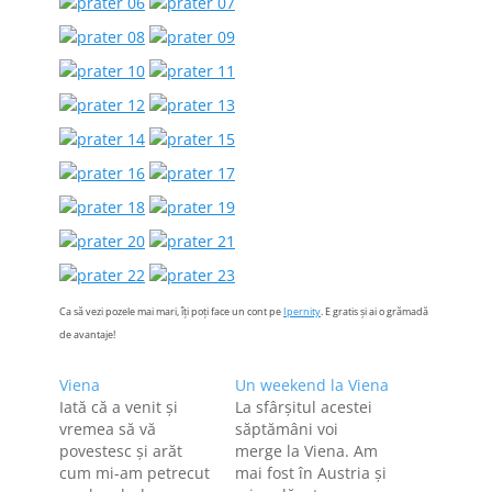
Ca să vezi pozele mai mari, îți poți face un cont pe
Ipernity
. E gratis și ai o grămadă
de avantaje!
Viena
Un weekend la Viena
Iată că a venit și
La sfârşitul acestei
vremea să vă
săptămâni voi
povestesc și arăt
merge la Viena. Am
cum mi-am petrecut
mai fost în Austria şi