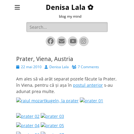
Denisa Lala ✿
blog my mind
Search
for:
Facebook
Email
YouTube
Instagram
Prater, Viena, Austria
Posted
Author
22 mai 2010
Denisa Lala
7 Comments
on
Am ales să vă arăt separat pozele făcute la Prater,
în Viena, pentru că și așa în
postul anterior
s-au
adunat prea multe.