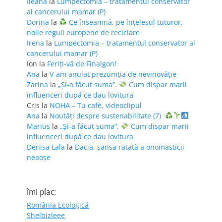
Ileana
la
Lumpectomia – tratamentul conservator
al cancerului mamar (P)
Dorina
la
Ce înseamnă, pe înțelesul tuturor,
noile reguli europene de reciclare
Irena
la
Lumpectomia – tratamentul conservator al
cancerului mamar (P)
Ion
la
Feriţi-vă de Finalgon!
Ana
la
V-am anulat prezumția de nevinovăție
Zarina
la
„Și-a făcut suma”.
Cum dispar marii
influenceri după ce dau lovitura
Cris
la
NOHA – Tu café, videoclipul
Ana
la
Noutăți despre sustenabilitate (7)
Marius
la
„Și-a făcut suma”.
Cum dispar marii
influenceri după ce dau lovitura
Denisa Lala
la
Dacia, șansa ratată a onomasticii
neaoșe
îmi plac:
România Ecologică
Shelbizleee