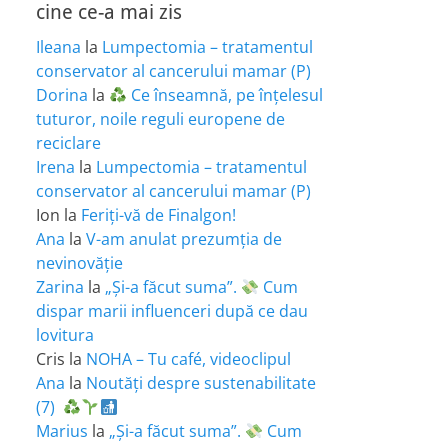
cine ce-a mai zis
Ileana
la
Lumpectomia – tratamentul
conservator al cancerului mamar (P)
Dorina
la
Ce înseamnă, pe înțelesul
tuturor, noile reguli europene de
reciclare
Irena
la
Lumpectomia – tratamentul
conservator al cancerului mamar (P)
Ion
la
Feriţi-vă de Finalgon!
Ana
la
V-am anulat prezumția de
nevinovăție
Zarina
la
„Și-a făcut suma”.
Cum
dispar marii influenceri după ce dau
lovitura
Cris
la
NOHA – Tu café, videoclipul
Ana
la
Noutăți despre sustenabilitate
(7)
Marius
la
„Și-a făcut suma”.
Cum