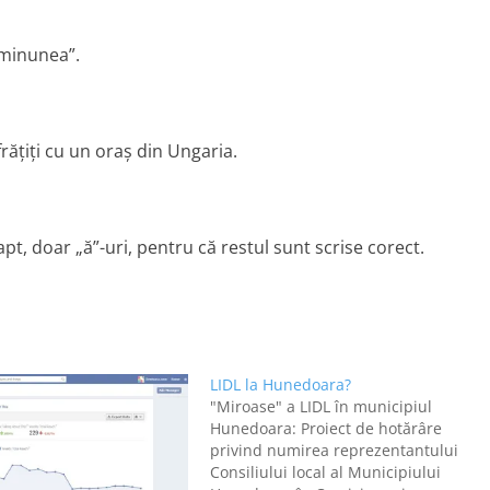
„minunea”.
frăţiţi cu un oraş din Ungaria.
apt, doar „ă”-uri, pentru că restul sunt scrise corect.
LIDL la Hunedoara?
"Miroase" a LIDL în municipiul
Hunedoara: Proiect de hotărâre
privind numirea reprezentantului
Consiliului local al Municipiului