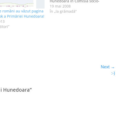
Hunedoara în Comisia socio-
economică de examinare şi avizare
19 mai 2008
e români au văzut pagina
a implantării structurilor de vânzare
În „la grămadă”
k a Primăriei Hunedoara!
cu amănuntul cu suprafaţă mare,
013
pentru documentaţia Magazin LIDL,
titori”
situat în municipiul Hunedoara, B-
dul Traian, nr. 5. Iniţiator: primar
Nicolae Schiau…
Next →
Next
:-)
post:
ui Hunedoara”