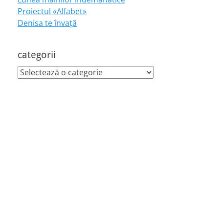
Proiectul «Alfabet»
Denisa te învaţă
categorii
categorii