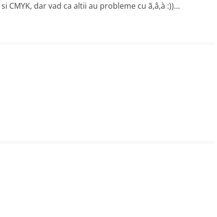
i CMYK, dar vad ca altii au probleme cu ã,â,à :))…