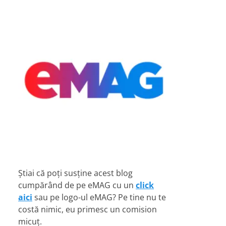
Știai că poți susține acest blog
cumpărând de pe eMAG cu un
click
aici
sau pe logo-ul eMAG? Pe tine nu te
costă nimic, eu primesc un comision
micuț.