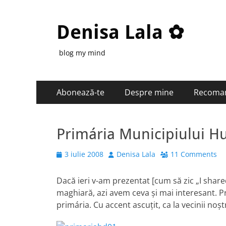
Denisa Lala ✿
blog my mind
Primary
Skip
Abonează-te
Despre mine
Recoma
to
Menu
content
Primária Municipiului 
Posted
Author
3 iulie 2008
Denisa Lala
11 Comments
on
Dacă ieri v-am prezentat [cum să zic „I share
maghiară, azi avem ceva şi mai interesant. P
primária. Cu accent ascuţit, ca la vecinii noştr