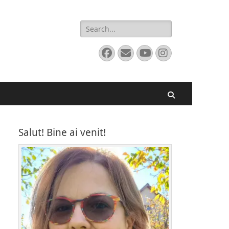
Search
for:
Facebook
Email
YouTube
Instagram
Search
Salut! Bine ai venit!