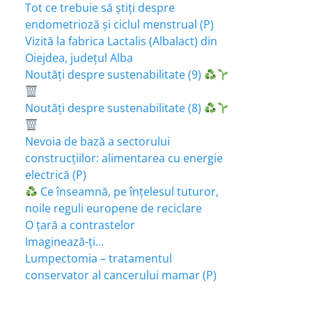
Tot ce trebuie să știți despre
endometrioză și ciclul menstrual (P)
Vizită la fabrica Lactalis (Albalact) din
Oiejdea, județul Alba
Noutăți despre sustenabilitate (9)
Noutăți despre sustenabilitate (8)
Nevoia de bază a sectorului
construcțiilor: alimentarea cu energie
electrică (P)
Ce înseamnă, pe înțelesul tuturor,
noile reguli europene de reciclare
O țară a contrastelor
Imaginează-ți…
Lumpectomia – tratamentul
conservator al cancerului mamar (P)