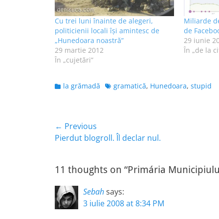
Cu trei luni înainte de alegeri,
Miliarde d
politicienii locali îşi amintesc de
de Faceboo
„Hunedoara noastră”
29 iunie 2
29 martie 2012
În „de la ci
În „cujetări”
Categories
Tags
la grămadă
gramatică
,
Hunedoara
,
stupid
Navigare
← Previous
Previous
Pierdut blogroll. Îl declar nul.
în
post:
articole
11 thoughts on “Primária Municipiul
Sebah
says:
3 iulie 2008 at 8:34 PM