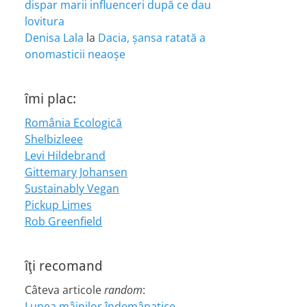
dispar marii influenceri după ce dau
lovitura
Denisa Lala
la
Dacia, șansa ratată a
onomasticii neaoșe
îmi plac:
România Ecologică
Shelbizleee
Levi Hildebrand
Gittemary Johansen
Sustainably Vegan
Pickup Limes
Rob Greenfield
îţi recomand
Câteva articole
random
:
Lunea mâinilor îndemânatice