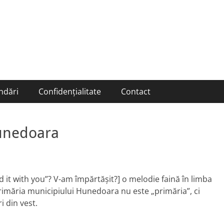
ndări
Confidențialitate
Contact
Hunedoara
d it with you”? V-am împărtăşit?] o melodie faină în limba
rimăria municipiului Hunedoara nu este „primăria”, ci
i din vest.