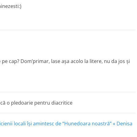
inezesti:)
 pe cap? Dom’primar, lase aşa acolo la litere, nu da jos şi
că o pledoarie pentru diacritice
iticienii locali îşi amintesc de “Hunedoara noastră” « Denisa