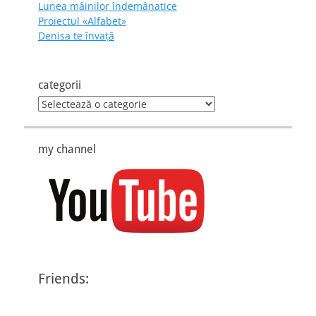
Lunea mâinilor îndemânatice
Proiectul «Alfabet»
Denisa te învaţă
categorii
categorii
my channel
Friends: