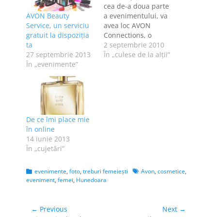
cea de-a doua parte
AVON Beauty
a evenimentului, va
Service, un serviciu
avea loc AVON
gratuit la dispoziţia
Connections, o
ta
conferinta inedita
2 septembrie 2010
27 septembrie 2013
dedicata retelelor
În „culese de la alţii”
În „evenimente”
sociale. Micro-
evenimentul este
prezentat de
AvonConnects,
comunitatea online
creata in jurul
De ce îmi place mie
brandului AVON, si
în online
are ca invitati
14 iunie 2013
jurnalisti si
În „cujetări”
specialisti in online:
Bobby Voicu
(blogger si
Categories
Tags
evenimente
,
foto
,
treburi femeieşti
Avon
,
cosmetice
,
eveniment
,
femei
,
Hunedoara
antreprenor),
Andreea Catu
(Community…
Navigare
← Previous
Next →