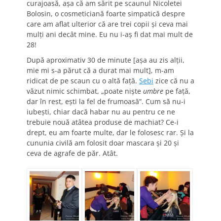
curajoasă, aşa că am sărit pe scaunul Nicoletei
Bolosin, o cosmeticiană foarte simpatică despre
care am aflat ulterior că are trei copii şi ceva mai
mulţi ani decât mine. Eu nu i-aş fi dat mai mult de
28!
După aproximativ 30 de minute [aşa au zis alţii,
mie mi s-a părut că a durat mai mult], m-am
ridicat de pe scaun cu o altă faţă.
Sebi
zice că nu a
văzut nimic schimbat, „poate nişte
umbre
pe faţă,
dar în rest, eşti la fel de frumoasă”. Cum să nu-i
iubeşti, chiar dacă habar nu au pentru ce ne
trebuie nouă atâtea produse de machiat? Ce-i
drept, eu am foarte multe, dar le folosesc rar. Şi la
cununia civilă am folosit doar mascara şi 20 şi
ceva de agrafe de păr. Atât.