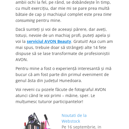
ambii ochi la fel, pe rând, se dobândeşte în timp,
cu mult exerciţiu, dar mie mi se pare prea multă
bătaie de cap şi machiajul complet este prea
time
consuming
pentru mine.
Dacă sunteţi şi voi de aceeaşi părere, dar aveţi,
totuşi, nevoie de un machiaj profi, puteţi apela şi
voi la
serviciul AVON Beauty
. Gratuit! Aşa cum am
mai spus, trebuie doar să strângeţi alte 14 fete
dispuse să se lase transformate de profesioniştii
AVON.
Pentru mine a fost o experienţă interesantă şi mă
bucur că am fost parte din primul eveniment de
genul ăsta din judeţul Hunedoara.
Voi reveni cu pozele făcute de fotograful AVON
atunci când le voi primi – mâine, sper. Le
mulţumesc tuturor participantelor!
Noutati de la
Webstock
Pe 16 septembrie, in