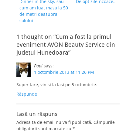
Previous
Next
Dinner in the sky, sau
De opt zile-ncoace…
în
post:
post:
cum am luat masa la 50
articole
de metri deasupra
solului
1 thought on “Cum a fost la primul
eveniment AVON Beauty Service din
judeţul Hunedoara”
Papi
says:
1 octombrie 2013 at 11:26 PM
Super tare, vin si la Iasi pe 5 octombrie.
Răspunde
Lasă un răspuns
Adresa ta de email nu va fi publicată.
Câmpurile
obligatorii sunt marcate cu
*