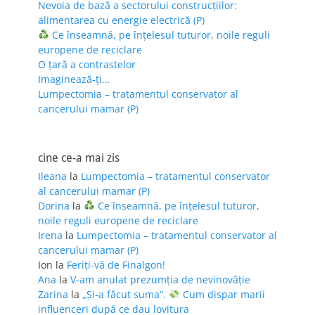
Nevoia de bază a sectorului construcțiilor:
alimentarea cu energie electrică (P)
Ce înseamnă, pe înțelesul tuturor, noile reguli
europene de reciclare
O țară a contrastelor
Imaginează-ți…
Lumpectomia – tratamentul conservator al
cancerului mamar (P)
cine ce-a mai zis
Ileana
la
Lumpectomia – tratamentul conservator
al cancerului mamar (P)
Dorina
la
Ce înseamnă, pe înțelesul tuturor,
noile reguli europene de reciclare
Irena
la
Lumpectomia – tratamentul conservator al
cancerului mamar (P)
Ion
la
Feriţi-vă de Finalgon!
Ana
la
V-am anulat prezumția de nevinovăție
Zarina
la
„Și-a făcut suma”.
Cum dispar marii
influenceri după ce dau lovitura