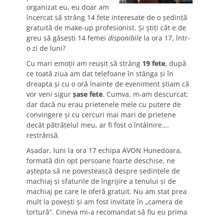
organizat eu, eu doar am
încercat să strâng 14 fete interesate de o şedinţă
gratuită de make-up profesionist. Şi ştiţi cât e de
greu să găseşti 14 femei
disponibile
la ora 17, într-
o zi de luni?
Cu mari emoţii am reuşit să strâng
19 fete
, după
ce toată ziua am dat telefoane în stânga şi în
dreapta şi cu o oră înainte de eveniment ştiam că
vor veni sigur
şase fete
. Cumva, m-am descurcat;
dar dacă nu erau prietenele mele cu putere de
convingere şi cu cercuri mai mari de prietene
decât pătrăţelul meu, ar fi fost o întâlnire….
restrânsă.
Aşadar, luni la ora 17 echipa AVON Hunedoara,
formată din opt persoane foarte deschise, ne
aştepta să ne povestească despre şedinţele de
machiaj şi sfaturile de îngrijire a tenului şi de
machiaj pe care le oferă gratuit. Nu am stat prea
mult la poveşti şi am fost invitate în „camera de
tortură”. Cineva mi-a recomandat să fiu eu prima