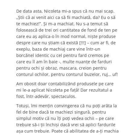
De data asta, Nicoleta mi-a spus că nu mai scap.
„Ştii că ai venit aici ca să fii machiată, da? Eu o să
te machiez!”. Şi m-a machiat. Nu s-a temut să
folosească de trei ori cantitatea de fond de ten pe
care eu aş aplica-o în mod normal, nişte produse
despre care nu ştiam că există [!!!] – cum ar fi, de
exeplu, baza de machiaj care vine într-un
borcănel identic cu cel pentru fard cremos pe
care eu îl am în baie -, multe nuanţe de farduri
pentru ochi şi obraz, mascara, creion pentru
conturul ochilor, pentru conturul buzelor, ruj… uf!
Am obosit doar contabilizând produsele pe care
mi le-a aplicat Nicoleta pe faţă! Dar rezultatul a
fost, într-adevăr, spectaculos.
Totuşi, îmi menţin convingerea că nu poţi arăta la
fel de bine dacă te machiezi singură, pentru
simplul motiv că nu îţi poţi vedea ochii – pe care
trebuie să-i ţii închişi dacă vrei să aplici fardurile
aşa cum trebuie. Poate că abilitatea de a-ţi machia