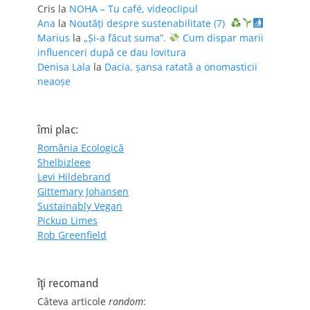
Cris
la
NOHA – Tu café, videoclipul
Ana
la
Noutăți despre sustenabilitate (7)
Marius
la
„Și-a făcut suma”.
Cum dispar marii
influenceri după ce dau lovitura
Denisa Lala
la
Dacia, șansa ratată a onomasticii
neaoșe
îmi plac:
România Ecologică
Shelbizleee
Levi Hildebrand
Gittemary Johansen
Sustainably Vegan
Pickup Limes
Rob Greenfield
îţi recomand
Câteva articole
random
: