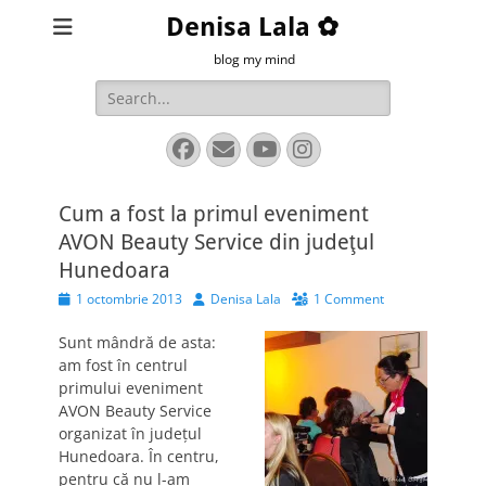
Denisa Lala ✿
blog my mind
Search
for:
Facebook
Email
YouTube
Instagram
Cum a fost la primul eveniment
AVON Beauty Service din judeţul
Hunedoara
Posted
Author
1 octombrie 2013
Denisa Lala
1 Comment
on
Sunt mândră de asta:
am fost în centrul
primului eveniment
AVON Beauty Service
organizat în judeţul
Hunedoara. În centru,
pentru că nu l-am