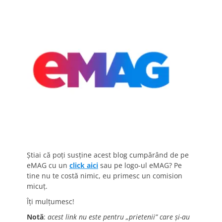
Știai că poți susține acest blog cumpărând de pe
eMAG cu un
click aici
sau pe logo-ul eMAG? Pe
tine nu te costă nimic, eu primesc un comision
micuț.
Îți mulțumesc!
Notă
:
acest link nu este pentru „prietenii” care și-au