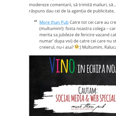
modereze comentarii, să trimită mailuri, să… 
răspuns dau cei de la agenția de publicitate,
More than Pub
Catre tot cei care au c
(multumim!): fosta noastra colega – car
merita sa jubileze de fericire vazand cat 
numar’ dupa voi) de catre cei care nu st
creierul, nu-i asa?
:)
Multumim, Raluca! 