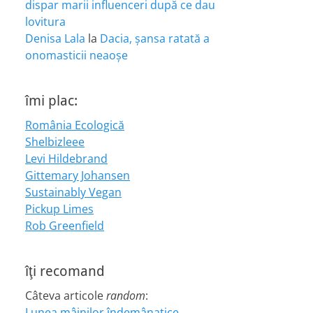
dispar marii influenceri după ce dau
lovitura
Denisa Lala
la
Dacia, șansa ratată a
onomasticii neaoșe
îmi plac:
România Ecologică
Shelbizleee
Levi Hildebrand
Gittemary Johansen
Sustainably Vegan
Pickup Limes
Rob Greenfield
îţi recomand
Câteva articole
random
:
Lunea mâinilor îndemânatice