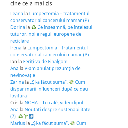
cine ce-a mai zis
Ileana
la
Lumpectomia – tratamentul
conservator al cancerului mamar (P)
Dorina
la
Ce înseamnă, pe înțelesul
tuturor, noile reguli europene de
reciclare
Irena
la
Lumpectomia – tratamentul
conservator al cancerului mamar (P)
Ion
la
Feriţi-vă de Finalgon!
Ana
la
V-am anulat prezumția de
nevinovăție
Zarina
la
„Și-a făcut suma”.
Cum
dispar marii influenceri după ce dau
lovitura
Cris
la
NOHA – Tu café, videoclipul
Ana
la
Noutăți despre sustenabilitate
(7)
Marius
la
„Și-a făcut suma”.
Cum