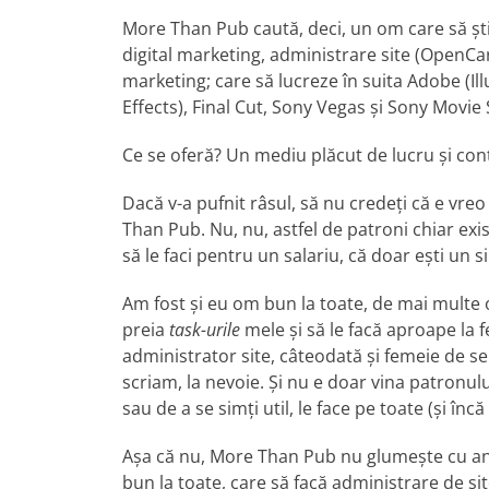
More Than Pub caută, deci, un om care să știe
digital marketing, administrare site (OpenC
marketing; care să lucreze în suita Adobe (I
Effects), Final Cut, Sony Vegas și Sony Movie St
Ce se oferă? Un mediu plăcut de lucru și c
Dacă v-a pufnit râsul, să nu credeți că e vr
Than Pub. Nu, nu, astfel de patroni chiar există
să le faci pentru un salariu, că doar ești un
Am fost și eu om bun la toate, de mai multe 
preia
task-urile
mele și să le facă aproape la 
administrator site, câteodată și femeie de ser
scriam, la nevoie. Și nu e doar vina patronului
sau de a se simți util, le face pe toate (și încă
Așa că nu, More Than Pub nu glumește cu anu
bun la toate, care să facă administrare de si