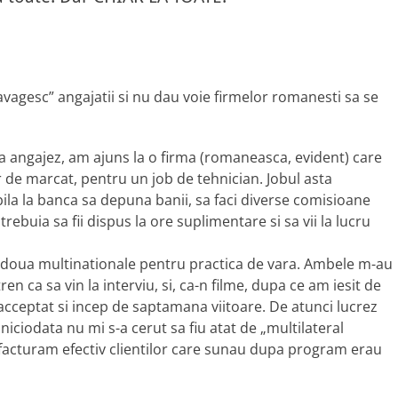
avagesc” angajatii si nu dau voie firmelor romanesti sa se
 angajez, am ajuns la o firma (romaneasca, evident) care
r de marcat, pentru un job de tehnician. Jobul asta
la la banca sa depuna banii, sa faci diverse comisioane
trebuia sa fii dispus la ore suplimentare si sa vii la lucru
a doua multinationale pentru practica de vara. Ambele m-au
en ca sa vin la interviu, si, ca-n filme, dupa ce am iesit de
 acceptat si incep de saptamana viitoare. De atunci lucrez
iciodata nu mi s-a cerut sa fiu atat de „multilateral
e facturam efectiv clientilor care sunau dupa program erau