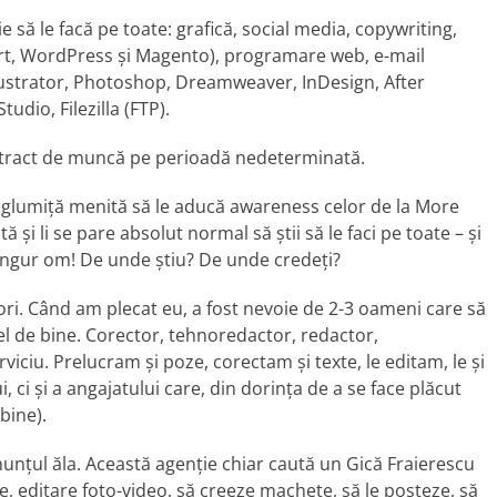
 să le facă pe toate: grafică, social media, copywriting,
art, WordPress și Magento), programare web, e-mail
llustrator, Photoshop, Dreamweaver, InDesign, After
udio, Filezilla (FTP).
ontract de muncă pe perioadă nedeterminată.
eo glumiță menită să le aducă awareness celor de la More
 și li se pare absolut normal să știi să le faci pe toate – și
 singur om! De unde știu? De unde credeți?
ori. Când am plecat eu, a fost nevoie de 2-3 oameni care să
fel de bine. Corector, tehnoredactor, redactor,
viciu. Prelucram și poze, corectam și texte, le editam, le și
, ci și a angajatului care, din dorința de a se face plăcut
 bine).
nțul ăla. Această agenție chiar caută un Gică Fraierescu
te, editare foto-video, să creeze machete, să le posteze, să