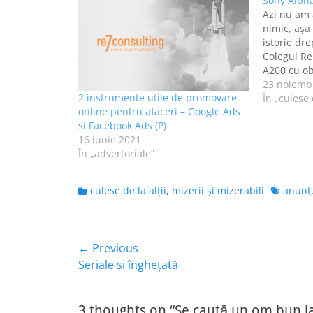
Sony Alph
Azi nu am 
nimic, aşa
istorie dre
Colegul R
A200 cu ob
Sony HVL56
23 noiemb
2 instrumente utile de promovare
Detalii la
În „culese d
online pentru afaceri – Google Ads
le vinde p
si Facebook Ads (P)
16 iunie 2021
În „advertoriale”
Categories
Tags
culese de la alţii
,
mizerii şi mizerabili
anunţ
Navigare
← Previous
Previous
Seriale și înghețată
în
post:
articole
3 thoughts on “Se caută un om bun l