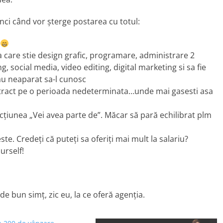
nci când vor șterge postarea cu totul:
 care stie design grafic, programare, administrare 2
 social media, video editing, digital marketing si sa fie
au neaparat sa-l cunosc
ntract pe o perioada nedeterminata…unde mai gasesti asa
cțiunea „Vei avea parte de”. Măcar să pară echilibrat plm
te. Credeți că puteți sa oferiți mai mult la salariu?
urself!
 de bun simț, zic eu, la ce oferă agenția.