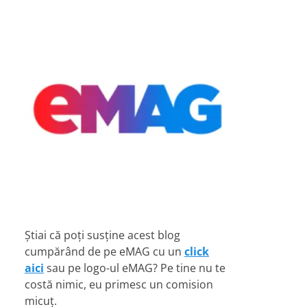
Știai că poți susține acest blog
cumpărând de pe eMAG cu un
click
aici
sau pe logo-ul eMAG? Pe tine nu te
costă nimic, eu primesc un comision
micuț.