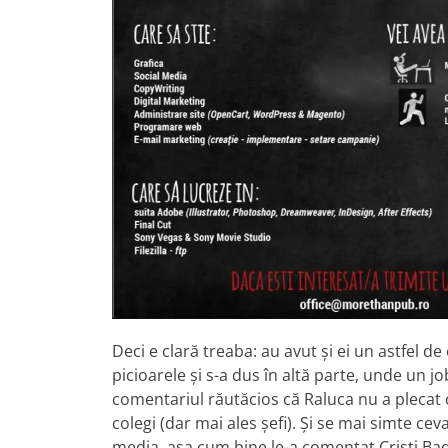
Deci e clară treaba: au avut și ei un astfel 
picioarele și s-a dus în altă parte, unde un j
comentariul răutăcios că Raluca nu a plecat
colegi (dar mai ales șefi). Și se mai simte ce
media, așa cum bine le-a comentat Cristi Ba