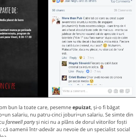
de om bun la toate care, pesemne
epuizat
, și-o fi băgat
ob=un salariu, nu patru-cinci joburi=un salariu. Se simte din
 cu
farewell party
și nici nu a plâns de dorul viitorilor foști
va: că oamenii într-adevăr au nevoie de un specialist social
dea.