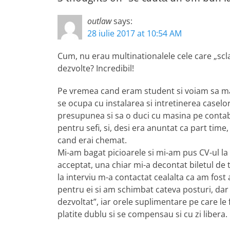
outlaw
says:
28 iulie 2017 at 10:54 AM
Cum, nu erau multinationalele cele care „scl
dezvolte? Incredibil!
Pe vremea cand eram student si voiam sa ma
se ocupa cu instalarea si intretinerea caselo
presupunea si sa o duci cu masina pe contabi
pentru sefi, si, desi era anuntat ca part time, 
cand erai chemat.
Mi-am bagat picioarele si mi-am pus CV-ul l
acceptat, una chiar mi-a decontat biletul de tr
la interviu m-a contactat cealalta ca am fost
pentru ei si am schimbat cateva posturi, dar n
dezvoltat”, iar orele suplimentare pe care l
platite dublu si se compensau si cu zi libera.