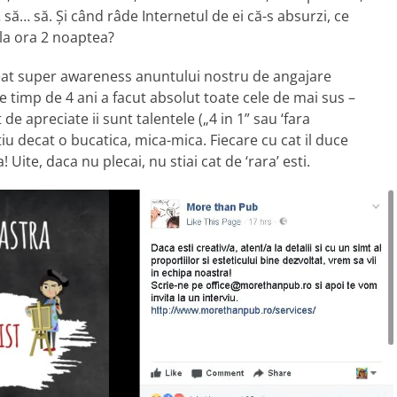
să… să. Și când râde Internetul de ei că-s absurzi, ce
 la ora 2 noaptea?
reat super awareness anuntului nostru de angajare
e timp de 4 ani a facut absolut toate cele de mai sus –
de apreciate ii sunt talentele („4 in 1” sau ‘fara
iu decat o bucatica, mica-mica. Fiecare cu cat il duce
Uite, daca nu plecai, nu stiai cat de ‘rara’ esti.