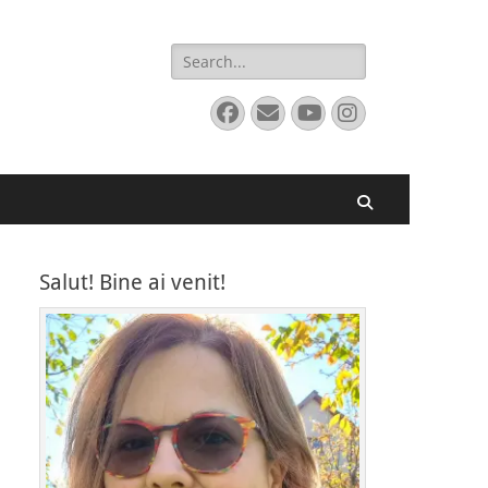
Search
for:
Facebook
Email
YouTube
Instagram
Search
Salut! Bine ai venit!