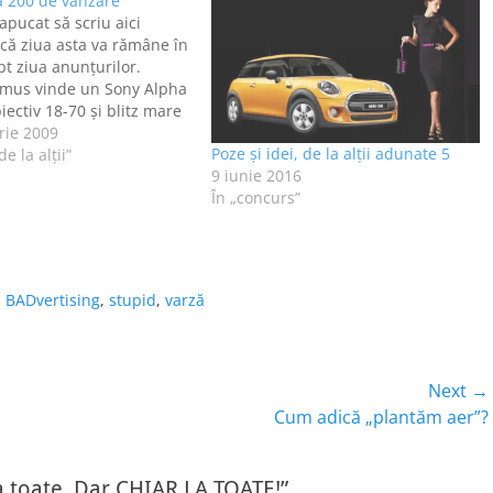
a 200 de vânzare
apucat să scriu aici
 că ziua asta va rămâne în
pt ziua anunţurilor.
emus vinde un Sony Alpha
iectiv 18-70 şi blitz mare
. Preţul: 800 de euro.
rie 2009
Poze și idei, de la alții adunate 5
 telefon 0745 310 753. Nu
e la alţii”
9 iunie 2016
entru că nu…
În „concurs”
,
BADvertising
,
stupid
,
varză
Next →
Next
Cum adică „plantăm aer”?
post:
a toate. Dar CHIAR LA TOATE!”