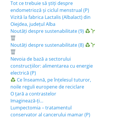
Tot ce trebuie să știți despre
endometrioză și ciclul menstrual (P)
Vizită la fabrica Lactalis (Albalact) din
Oiejdea, județul Alba
Noutăți despre sustenabilitate (9)
Noutăți despre sustenabilitate (8)
Nevoia de bază a sectorului
construcțiilor: alimentarea cu energie
electrică (P)
Ce înseamnă, pe înțelesul tuturor,
noile reguli europene de reciclare
O țară a contrastelor
Imaginează-ți…
Lumpectomia – tratamentul
conservator al cancerului mamar (P)