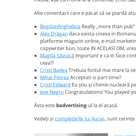
Alte comentarii care e păcat să se piardă atu
BogdanAnghelina
Really „more than pub”
Alex Drăgan
daca exista cineva in Romania
platforme magazin online, e-mail marketing,
copywriter bun, toate IN ACELASI OM, vre
Magda Săvuică
Important e ca iti face co
ceva?!
Cristi Badea
Trebuia fontul mai mare la se
Mihai Petrea
Acceptati si part-time?
Cristi Edward
Eu știu și chimie nucleară pes
Joie Negru
Congratulations! You played yo
Ăsta este
badvertising
-ul la el acasă.
Vedeți și
completările lui Auraș
, sunt cerințe