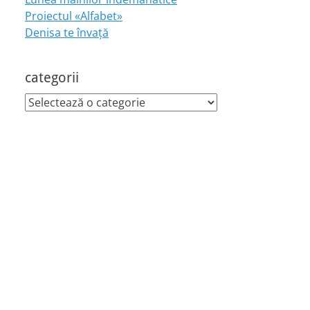
Proiectul «Alfabet»
Denisa te învaţă
categorii
categorii