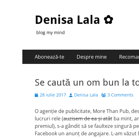
Denisa Lala ✿
blog my mind
Primary
Skip
Abonează-te
Despre mine
Recoma
to
Menu
content
Se caută un om bun la t
Posted
Author
28 iulie 2017
Denisa Lala
3 Comments
on
O agenție de publicitate, More Than Pub, desp
lucruri rele (
auzisem de ea și atât
ba mint, am
premiul), s-a gândit să se faulteze singură p
Facebook un anunț de angajare. L-am văzut la a