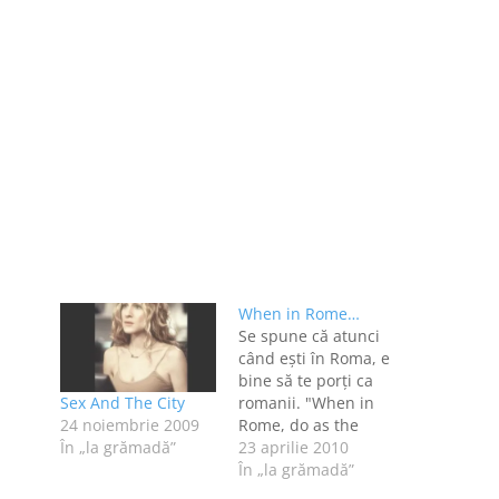
When in Rome…
Se spune că atunci
când ești în Roma, e
bine să te porți ca
Sex And The City
romanii. "When in
24 noiembrie 2009
Rome, do as the
În „la grămadă”
Romans do". În
23 aprilie 2010
cazul de față,
În „la grămadă”
povestim despre