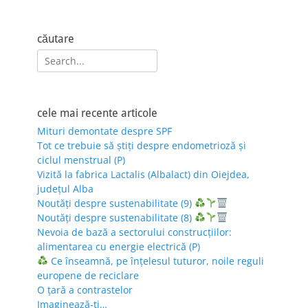
căutare
Search
for:
cele mai recente articole
Mituri demontate despre SPF
Tot ce trebuie să știți despre endometrioză și
ciclul menstrual (P)
Vizită la fabrica Lactalis (Albalact) din Oiejdea,
județul Alba
Noutăți despre sustenabilitate (9)
Noutăți despre sustenabilitate (8)
Nevoia de bază a sectorului construcțiilor:
alimentarea cu energie electrică (P)
Ce înseamnă, pe înțelesul tuturor, noile reguli
europene de reciclare
O țară a contrastelor
Imaginează-ți…