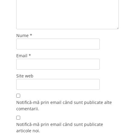
Nume
*
Email
*
Site web
Notifică-mă prin email când sunt publicate alte
comentarii.
Notifică-mă prin email când sunt publicate
articole noi.