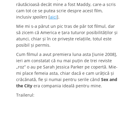
răutăcioasă decât mine a fost Maddy, care-a scris
cam tot ce se putea scrie despre acest film,
inclusiv
spoilers
[
aici
].
Mie mi s-a părut un pic tras de păr tot filmul, dar
să zicem că America e ţara tuturor posibilităţilor şi
atunci, chiar şi în ce priveşte relaţiile, totul este
posibil şi permis.
Cum filmul a avut premiera luna asta [iunie 2008],
ieri am constatat că nu mai puţin de trei reviste
„roz” o au pe Sarah Jessica Parker pe copertă. Mie-
mi place femeia asta, chiar dacă e cam urâţică şi
crăcănată, fie şi numai pentru serile când
Sex and
the City
era compania ideală pentru mine.
Trailerul: