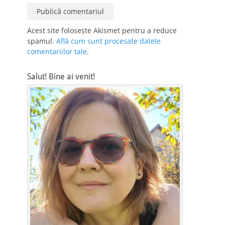
Acest site folosește Akismet pentru a reduce
spamul.
Află cum sunt procesate datele
comentariilor tale
.
Salut! Bine ai venit!