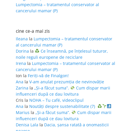
Lumpectomia – tratamentul conservator al
cancerului mamar (P)
cine ce-a mai zis
Ileana
la
Lumpectomia – tratamentul conservator
al cancerului mamar (P)
Dorina
la
Ce înseamnă, pe înțelesul tuturor,
noile reguli europene de reciclare
Irena
la
Lumpectomia – tratamentul conservator al
cancerului mamar (P)
Ion
la
Feriţi-vă de Finalgon!
Ana
la
V-am anulat prezumția de nevinovăție
Zarina
la
„Și-a făcut suma”.
Cum dispar marii
influenceri după ce dau lovitura
Cris
la
NOHA – Tu café, videoclipul
Ana
la
Noutăți despre sustenabilitate (7)
Marius
la
„Și-a făcut suma”.
Cum dispar marii
influenceri după ce dau lovitura
Denisa Lala
la
Dacia, șansa ratată a onomasticii
neaoșe