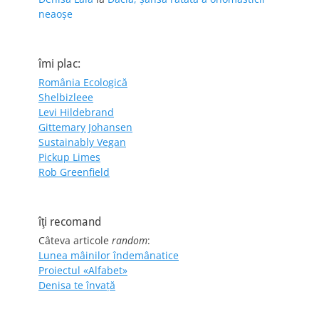
neaoșe
îmi plac:
România Ecologică
Shelbizleee
Levi Hildebrand
Gittemary Johansen
Sustainably Vegan
Pickup Limes
Rob Greenfield
îţi recomand
Câteva articole
random
:
Lunea mâinilor îndemânatice
Proiectul «Alfabet»
Denisa te învaţă