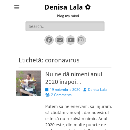
Denisa Lala ✿
blog my mind
Search
for:
Facebook
Email
YouTube
Instagram
Etichetă:
coronavirus
Nu ne dă nimeni anul
2020 înapoi…
Posted
Author
19 noiembrie 2020
Denisa Lala
on
2 Comments
Putem să ne enervăm, să înjurăm,
să căutăm vinovați, dar adevărul
este că nu rezolvăm nimic. Anul
2020 este, din multe puncte de