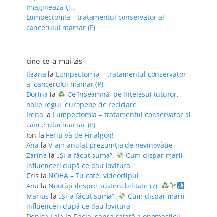
Imaginează-ți…
Lumpectomia – tratamentul conservator al
cancerului mamar (P)
cine ce-a mai zis
Ileana
la
Lumpectomia – tratamentul conservator
al cancerului mamar (P)
Dorina
la
Ce înseamnă, pe înțelesul tuturor,
noile reguli europene de reciclare
Irena
la
Lumpectomia – tratamentul conservator al
cancerului mamar (P)
Ion
la
Feriţi-vă de Finalgon!
Ana
la
V-am anulat prezumția de nevinovăție
Zarina
la
„Și-a făcut suma”.
Cum dispar marii
influenceri după ce dau lovitura
Cris
la
NOHA – Tu café, videoclipul
Ana
la
Noutăți despre sustenabilitate (7)
Marius
la
„Și-a făcut suma”.
Cum dispar marii
influenceri după ce dau lovitura
Denisa Lala
la
Dacia, șansa ratată a onomasticii