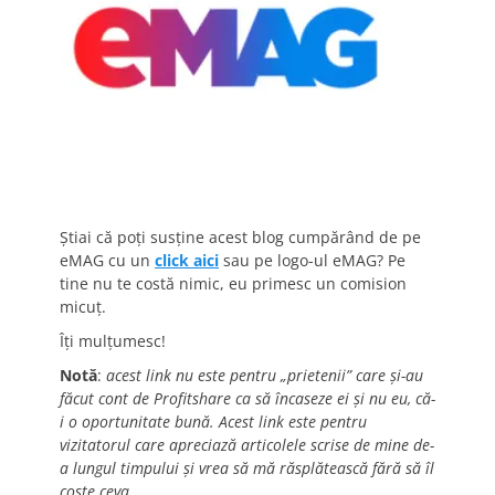
Știai că poți susține acest blog cumpărând de pe
eMAG cu un
click aici
sau pe logo-ul eMAG? Pe
tine nu te costă nimic, eu primesc un comision
micuț.
Îți mulțumesc!
Notă
:
acest link nu este pentru „prietenii” care și-au
făcut cont de Profitshare ca să încaseze ei și nu eu, că-
i o oportunitate bună. Acest link este pentru
vizitatorul care apreciază articolele scrise de mine de-
a lungul timpului și vrea să mă răsplătească fără să îl
coste ceva.