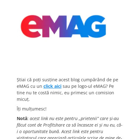
Știai că poți susține acest blog cumpărând de pe
eMAG cu un
click aici
sau pe logo-ul eMAG? Pe
tine nu te costă nimic, eu primesc un comision
micuț.
Îți mulțumesc!
Notă
:
acest link nu este pentru „prietenii” care și-au
făcut cont de Profitshare ca să încaseze ei și nu eu, că-
i o oportunitate bună. Acest link este pentru
vizitatorul care apreciază articolele scrise de mine de-