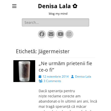
Denisa Lala ✿
blog my mind
Search
for:
Facebook
Email
YouTube
Instagram
Etichetă:
Jägermeister
„Ne urmăm prietenii fie
ce-o fi”
Posted
Author
12 noiembrie 2014
Denisa Lala
on
3 Comments
Dacă speranţa pentru
nişte reclame corecte am
abandonat-o în ultimii ani ani, încă
mai tragă speranţă că măcar