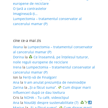
europene de reciclare
O țară a contrastelor
Imaginează-ți…
Lumpectomia – tratamentul conservator al
cancerului mamar (P)
cine ce-a mai zis
Ileana
la
Lumpectomia – tratamentul conservator
al cancerului mamar (P)
Dorina
la
Ce înseamnă, pe înțelesul tuturor,
noile reguli europene de reciclare
Irena
la
Lumpectomia – tratamentul conservator al
cancerului mamar (P)
Ion
la
Feriţi-vă de Finalgon!
Ana
la
V-am anulat prezumția de nevinovăție
Zarina
la
„Și-a făcut suma”.
Cum dispar marii
influenceri după ce dau lovitura
Cris
la
NOHA – Tu café, videoclipul
Ana
la
Noutăți despre sustenabilitate (7)
Marius
la
„Și-a făcut suma”.
Cum dispar marii