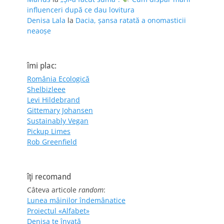
influenceri după ce dau lovitura
Denisa Lala
la
Dacia, șansa ratată a onomasticii
neaoșe
îmi plac:
România Ecologică
Shelbizleee
Levi Hildebrand
Gittemary Johansen
Sustainably Vegan
Pickup Limes
Rob Greenfield
îţi recomand
Câteva articole
random
:
Lunea mâinilor îndemânatice
Proiectul «Alfabet»
Denisa te învaţă