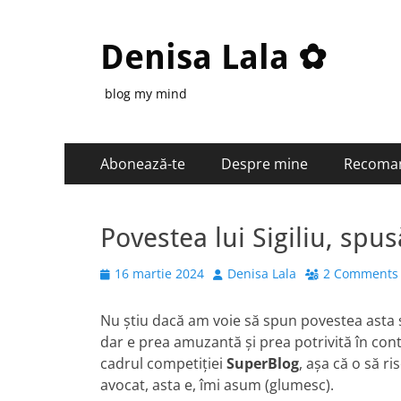
Denisa Lala ✿
blog my mind
Primary
Skip
Abonează-te
Despre mine
Recoma
to
Menu
content
Povestea lui Sigiliu, spu
Posted
Author
16 martie 2024
Denisa Lala
2 Comments
on
Nu știu dacă am voie să spun povestea asta ș
dar e prea amuzantă și prea potrivită în co
cadrul competiției
SuperBlog
, așa că o să r
avocat, asta e, îmi asum (glumesc).