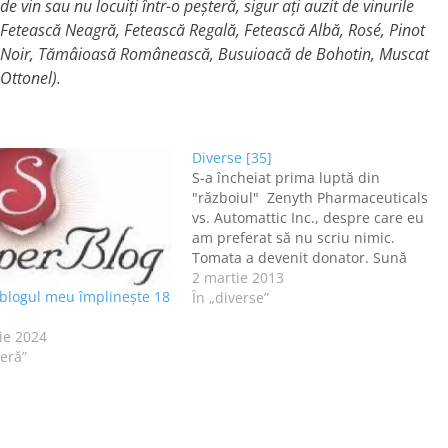
de vin sau nu locuiți într-o peșteră, sigur ați auzit de vinurile
Fetească Neagră, Fetească Regală, Fetească Albă, Rosé, Pinot
Noir, Tămâioasă Românească, Busuioacă de Bohotin, Muscat
Ottonel).
Diverse [35]
S-a încheiat prima luptă din
"războiul" Zenyth Pharmaceuticals
vs. Automattic Inc., despre care eu
am preferat să nu scriu nimic.
Tomata a devenit donator. Sună
dubios, dar datorită ei m-am înscris
2 martie 2013
 blogul meu împlinește 18
şi eu pe lista donatorilor de celule
În „diverse”
stem. Şi dacă acum suntem 49.653
ie 2024
de donatori, mi-ar plăcea să fin
feră”
mult mai…