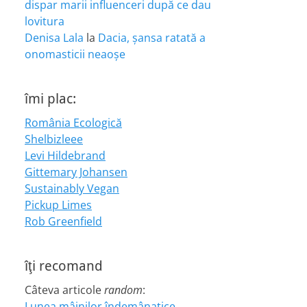
dispar marii influenceri după ce dau
lovitura
Denisa Lala
la
Dacia, șansa ratată a
onomasticii neaoșe
îmi plac:
România Ecologică
Shelbizleee
Levi Hildebrand
Gittemary Johansen
Sustainably Vegan
Pickup Limes
Rob Greenfield
îţi recomand
Câteva articole
random
:
Lunea mâinilor îndemânatice