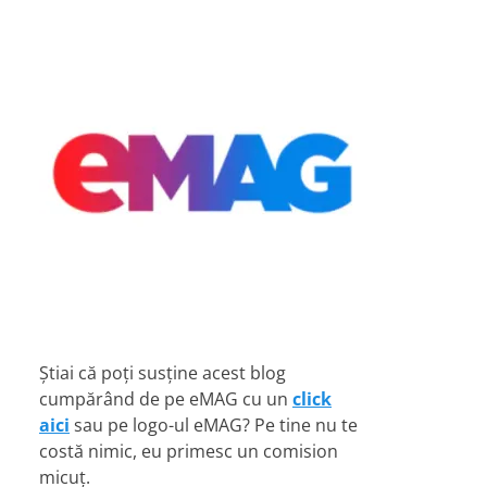
Știai că poți susține acest blog
cumpărând de pe eMAG cu un
click
aici
sau pe logo-ul eMAG? Pe tine nu te
costă nimic, eu primesc un comision
micuț.