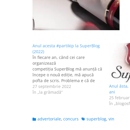
Anul acesta #partikip la SuperBlog
(2022)
În fiecare an, când cei care
organizează
competiția SuperBlog mă anunță că
începe o nouă ediție, mă apucă
pofta de scris. Problema e că de
Anul ăsta,
fiecare dată, probele de concurs se
27 septembrie 2022
ani
suprapun cu te miri ce alte activități
În „la grămadă”
25 februar
pe care TREBUIE să le fac și…
În „blogos
abandonez. Am pățit-o de vreo
câteva ori.…
Categories
Tags
advertoriale
,
concurs
superblog
,
vin