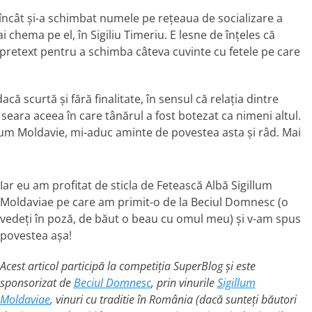
 încât și-a schimbat numele pe rețeaua de socializare a
 chema pe el, în Sigiliu Timeriu. E lesne de înțeles că
 pretext pentru a schimba câteva cuvinte cu fetele pe care
ă scurtă și fără finalitate, în sensul că relația dintre
 seara aceea în care tânărul a fost botezat ca nimeni altul.
llum Moldavie, mi-aduc aminte de povestea asta și râd. Mai
Iar eu am profitat de sticla de Fetească Albă Sigillum
Moldaviae pe care am primit-o de la Beciul Domnesc (o
vedeți în poză, de băut o beau cu omul meu) și v-am spus
povestea așa!
Acest articol participă la competiția SuperBlog și este
sponsorizat de
Beciul Domnesc
, prin vinurile
Sigillum
Moldaviae
, vinuri cu traditie în România (dacă sunteți băutori