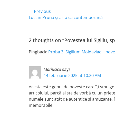
Navigare
← Previous
Previous
Lucian Prună și arta sa contemporană
în
post:
articole
2 thoughts on “Povestea lui Sigiliu, s
Pingback:
Proba 3. Sigillum Moldaviae – pove
Mariusica
says:
14 februarie 2025 at 10:20 AM
Acesta este genul de poveste care îți smulge u
articolului, parcă ai sta de vorbă cu un priet
numele sunt atât de autentice și amuzante, î
memorabile.