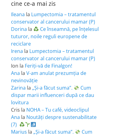
cine ce-a mai zis
Ileana
la
Lumpectomia – tratamentul
conservator al cancerului mamar (P)
Dorina
la
Ce înseamnă, pe înțelesul
tuturor, noile reguli europene de
reciclare
Irena
la
Lumpectomia – tratamentul
conservator al cancerului mamar (P)
Ion
la
Feriţi-vă de Finalgon!
Ana
la
V-am anulat prezumția de
nevinovăție
Zarina
la
„Și-a făcut suma”.
Cum
dispar marii influenceri după ce dau
lovitura
Cris
la
NOHA – Tu café, videoclipul
Ana
la
Noutăți despre sustenabilitate
(7)
Marius
la
„Și-a făcut suma”.
Cum