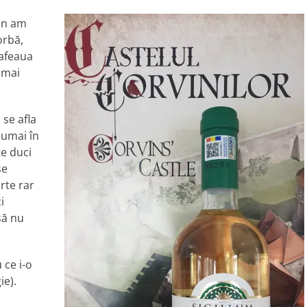
un am
orbă,
afeaua
 mai
 se afla
numai în
te duci
se
rte rar
i
să nu
 ce i-o
ie).