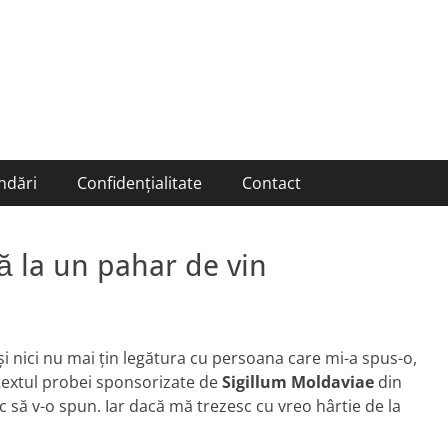
ndări
Confidențialitate
Contact
să la un pahar de vin
i nici nu mai țin legătura cu persoana care mi-a spus-o,
ntextul probei sponsorizate de
Sigillum Moldaviae
din
isc să v-o spun. Iar dacă mă trezesc cu vreo hârtie de la