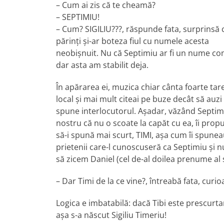
– Cum ai zis că te cheamă?
– SEPTIMIU!
– Cum? SIGILIU???, răspunde fata, surprinsă 
părinți și-ar boteza fiul cu numele acesta
neobișnuit. Nu că Septimiu ar fi un nume c
dar asta am stabilit deja.
În apărarea ei, muzica chiar cânta foarte tare
local și mai mult citeai pe buze decât să auzi 
spune interlocutorul. Așadar, văzând Septim
nostru că nu o scoate la capăt cu ea, îi propu
să-i spună mai scurt, TIMI, așa cum îi spunea
prietenii care-l cunoscuseră ca Septimiu și 
să zicem Daniel (cel de-al doilea prenume al 
– Dar Timi de la ce vine?, întreabă fata, curi
Logica e imbatabilă: dacă Tibi este prescurtar
așa s-a născut Sigiliu Timeriu!