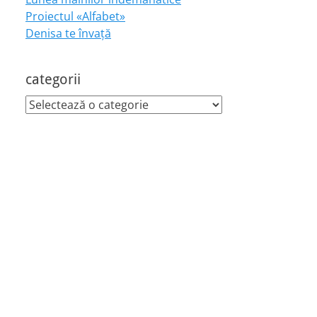
Proiectul «Alfabet»
Denisa te învaţă
categorii
categorii