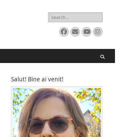
Search
for:
Facebook
Email
YouTube
Instagram
Search
Salut! Bine ai venit!