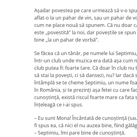
Așadar povestea pe care urmează să v-o sp
aflat-o la un pahar de vin, sau un pahar de v
cum ne place nouă să spunem. Că nu doar c
este „povestită” la noi, dar poveștile se spun
bine „la un pahar de vorbă”.
Se făcea că un tânăr, pe numele lui Septimiu,
într-un club unde muzica era dată așa cum 
club putea fi: foarte tare. Că doar în club nu 
să stai la povești, ci să dansezi, nu? Iar dacă 
întâmplă se te cheme Septimiu, un nume foa
în România, și te prezinți așa fetei cu care fac
cunoștință, există riscul foarte mare ca fata 
înțeleagă ce i-ai spus.
– Eu sunt Mona! Încântată de cunoștință (sau
fi spus ea, că nici el nu auzea bine, fiind gălăg
– Septimiu, îmi pare bine de cunoștință.