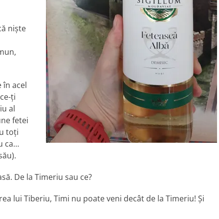
că niște
omun,
 în acel
ce-ți
iu al
ne fetei
u toți
nu ca…
său).
oasă. De la Timeriu sau ce?
ea lui Tiberiu, Timi nu poate veni decât de la Timeriu! Și