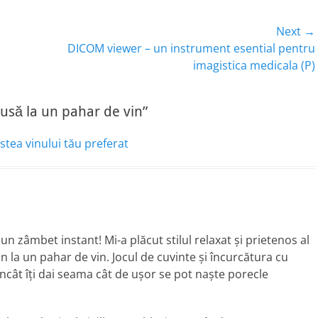
Next →
Next
DICOM viewer – un instrument esential pentru
post:
imagistica medicala (P)
pusă la un pahar de vin”
stea vinului tău preferat
n zâmbet instant! Mi-a plăcut stilul relaxat și prietenos al
en la un pahar de vin. Jocul de cuvinte și încurcătura cu
ncât îți dai seama cât de ușor se pot naște porecle