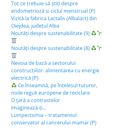
Tot ce trebuie să știți despre
endometrioză și ciclul menstrual (P)
Vizită la fabrica Lactalis (Albalact) din
Oiejdea, județul Alba
Noutăți despre sustenabilitate (9)
Noutăți despre sustenabilitate (8)
Nevoia de bază a sectorului
construcțiilor: alimentarea cu energie
electrică (P)
Ce înseamnă, pe înțelesul tuturor,
noile reguli europene de reciclare
O țară a contrastelor
Imaginează-ți…
Lumpectomia – tratamentul
conservator al cancerului mamar (P)