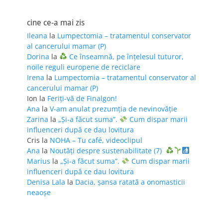
cine ce-a mai zis
Ileana
la
Lumpectomia – tratamentul conservator
al cancerului mamar (P)
Dorina
la
Ce înseamnă, pe înțelesul tuturor,
noile reguli europene de reciclare
Irena
la
Lumpectomia – tratamentul conservator al
cancerului mamar (P)
Ion
la
Feriţi-vă de Finalgon!
Ana
la
V-am anulat prezumția de nevinovăție
Zarina
la
„Și-a făcut suma”.
Cum dispar marii
influenceri după ce dau lovitura
Cris
la
NOHA – Tu café, videoclipul
Ana
la
Noutăți despre sustenabilitate (7)
Marius
la
„Și-a făcut suma”.
Cum dispar marii
influenceri după ce dau lovitura
Denisa Lala
la
Dacia, șansa ratată a onomasticii
neaoșe