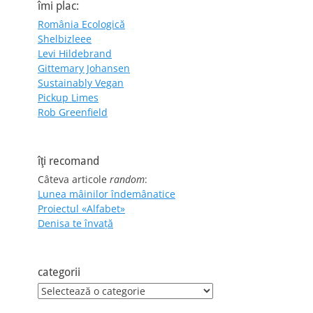
îmi plac:
România Ecologică
Shelbizleee
Levi Hildebrand
Gittemary Johansen
Sustainably Vegan
Pickup Limes
Rob Greenfield
îţi recomand
Câteva articole
random
:
Lunea mâinilor îndemânatice
Proiectul «Alfabet»
Denisa te învaţă
categorii
categorii