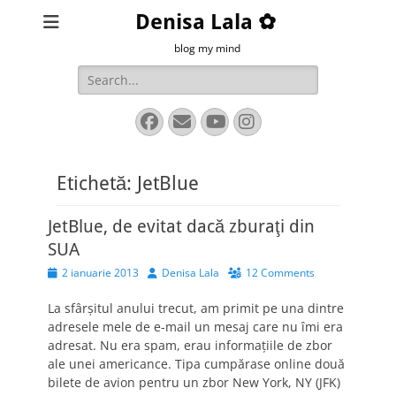
Denisa Lala ✿
blog my mind
Search
for:
Facebook
Email
YouTube
Instagram
Etichetă:
JetBlue
JetBlue, de evitat dacă zburaţi din
SUA
Posted
Author
2 ianuarie 2013
Denisa Lala
12 Comments
on
La sfârşitul anului trecut, am primit pe una dintre
adresele mele de e-mail un mesaj care nu îmi era
adresat. Nu era spam, erau informaţiile de zbor
ale unei americance. Tipa cumpărase online două
bilete de avion pentru un zbor New York, NY (JFK)