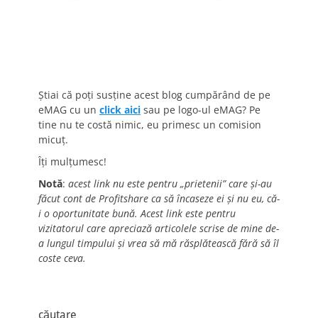
Știai că poți susține acest blog cumpărând de pe
eMAG cu un
click aici
sau pe logo-ul eMAG? Pe
tine nu te costă nimic, eu primesc un comision
micuț.
Îți mulțumesc!
Notă
:
acest link nu este pentru „prietenii” care și-au
făcut cont de Profitshare ca să încaseze ei și nu eu, că-
i o oportunitate bună. Acest link este pentru
vizitatorul care apreciază articolele scrise de mine de-
a lungul timpului și vrea să mă răsplătească fără să îl
coste ceva.
căutare