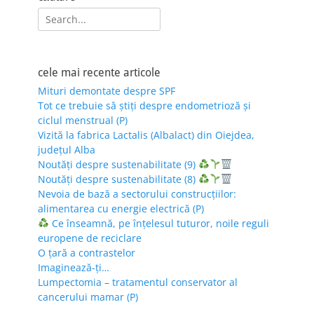
Search
for:
cele mai recente articole
Mituri demontate despre SPF
Tot ce trebuie să știți despre endometrioză și
ciclul menstrual (P)
Vizită la fabrica Lactalis (Albalact) din Oiejdea,
județul Alba
Noutăți despre sustenabilitate (9)
Noutăți despre sustenabilitate (8)
Nevoia de bază a sectorului construcțiilor:
alimentarea cu energie electrică (P)
Ce înseamnă, pe înțelesul tuturor, noile reguli
europene de reciclare
O țară a contrastelor
Imaginează-ți…
Lumpectomia – tratamentul conservator al
cancerului mamar (P)