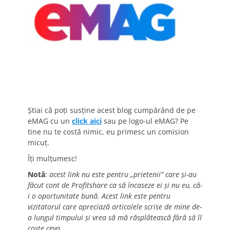
Știai că poți susține acest blog cumpărând de pe
eMAG cu un
click aici
sau pe logo-ul eMAG? Pe
tine nu te costă nimic, eu primesc un comision
micuț.
Îți mulțumesc!
Notă
:
acest link nu este pentru „prietenii” care și-au
făcut cont de Profitshare ca să încaseze ei și nu eu, că-
i o oportunitate bună. Acest link este pentru
vizitatorul care apreciază articolele scrise de mine de-
a lungul timpului și vrea să mă răsplătească fără să îl
coste ceva.