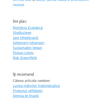
neaoșe
îmi plac:
România Ecologică
Shelbizleee
Levi Hildebrand
Gittemary Johansen
Sustainably Vegan
Pickup Limes
Rob Greenfield
îţi recomand
Câteva articole
random
:
Lunea mâinilor îndemânatice
Proiectul «Alfabet»
Denisa te învaţă