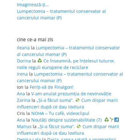
Imaginează-ți…
Lumpectomia – tratamentul conservator al
cancerului mamar (P)
cine ce-a mai zis
Ileana
la
Lumpectomia – tratamentul conservator
al cancerului mamar (P)
Dorina
la
Ce înseamnă, pe înțelesul tuturor,
noile reguli europene de reciclare
Irena
la
Lumpectomia – tratamentul conservator al
cancerului mamar (P)
Ion
la
Feriţi-vă de Finalgon!
Ana
la
V-am anulat prezumția de nevinovăție
Zarina
la
„Și-a făcut suma”.
Cum dispar marii
influenceri după ce dau lovitura
Cris
la
NOHA – Tu café, videoclipul
Ana
la
Noutăți despre sustenabilitate (7)
Marius
la
„Și-a făcut suma”.
Cum dispar marii
influenceri după ce dau lovitura
Denisa Lala
la
Dacia, șansa ratată a onomasticii