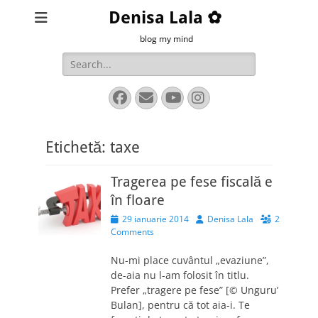
Denisa Lala ✿
blog my mind
Search
for:
Facebook
Email
YouTube
Instagram
Etichetă:
taxe
Tragerea pe fese fiscală e
în floare
Posted
Author
29 ianuarie 2014
Denisa Lala
2
on
Comments
Nu-mi place cuvântul „evaziune”,
de-aia nu l-am folosit în titlu.
Prefer „tragere pe fese” [© Unguru’
Bulan], pentru că tot aia-i. Te