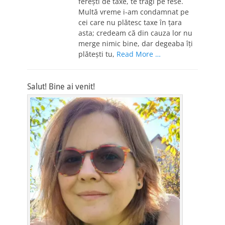
fereşti de taxe, te tragi pe fese.
Multă vreme i-am condamnat pe
cei care nu plătesc taxe în ţara
asta; credeam că din cauza lor nu
merge nimic bine, dar degeaba îţi
plăteşti tu,
Read More …
Salut! Bine ai venit!