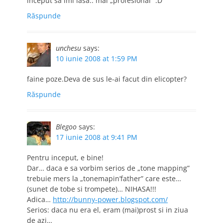
inceput sa imi iasa.. mai „profesional” :D
Răspunde
unchesu
says:
10 iunie 2008 at 1:59 PM
faine poze.Deva de sus le-ai facut din elicopter?
Răspunde
Blegoo
says:
17 iunie 2008 at 9:41 PM
Pentru inceput, e bine!
Dar… daca e sa vorbim serios de „tone mapping”
trebuie mers la „tonemapin’father” care este…
(sunet de tobe si trompete)… NIHASA!!!
Adica…
http://bunny-power.blogspot.com/
Serios: daca nu era el, eram (mai)prost si in ziua
de azi…