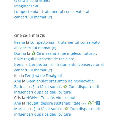
O țară a contrastelor
Imaginează-ți…
Lumpectomia – tratamentul conservator al
cancerului mamar (P)
cine ce-a mai zis
Ileana
la
Lumpectomia – tratamentul conservator
al cancerului mamar (P)
Dorina
la
Ce înseamnă, pe înțelesul tuturor,
noile reguli europene de reciclare
Irena
la
Lumpectomia – tratamentul conservator al
cancerului mamar (P)
Ion
la
Feriţi-vă de Finalgon!
Ana
la
V-am anulat prezumția de nevinovăție
Zarina
la
„Și-a făcut suma”.
Cum dispar marii
influenceri după ce dau lovitura
Cris
la
NOHA – Tu café, videoclipul
Ana
la
Noutăți despre sustenabilitate (7)
Marius
la
„Și-a făcut suma”.
Cum dispar marii
influenceri după ce dau lovitura