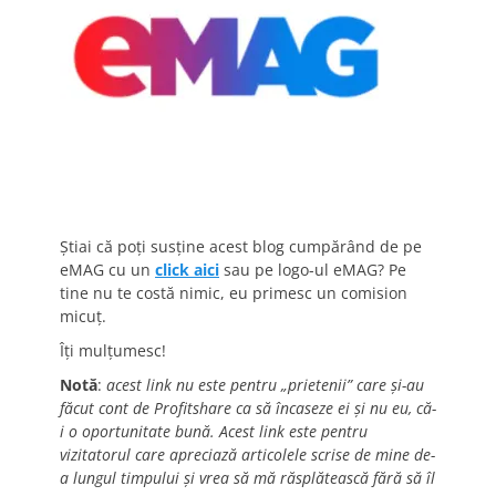
Știai că poți susține acest blog cumpărând de pe
eMAG cu un
click aici
sau pe logo-ul eMAG? Pe
tine nu te costă nimic, eu primesc un comision
micuț.
Îți mulțumesc!
Notă
:
acest link nu este pentru „prietenii” care și-au
făcut cont de Profitshare ca să încaseze ei și nu eu, că-
i o oportunitate bună. Acest link este pentru
vizitatorul care apreciază articolele scrise de mine de-
a lungul timpului și vrea să mă răsplătească fără să îl