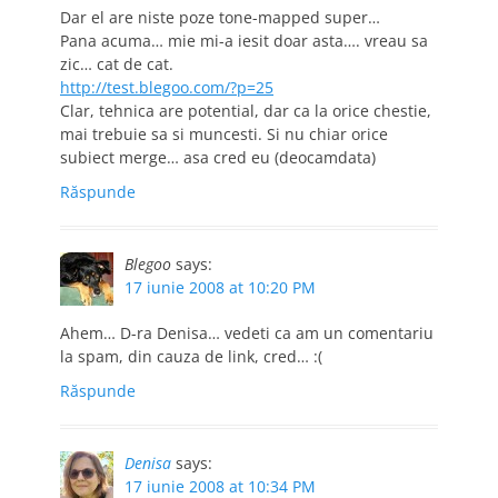
Dar el are niste poze tone-mapped super…
Pana acuma… mie mi-a iesit doar asta…. vreau sa
zic… cat de cat.
http://test.blegoo.com/?p=25
Clar, tehnica are potential, dar ca la orice chestie,
mai trebuie sa si muncesti. Si nu chiar orice
subiect merge… asa cred eu (deocamdata)
Răspunde
Blegoo
says:
17 iunie 2008 at 10:20 PM
Ahem… D-ra Denisa… vedeti ca am un comentariu
la spam, din cauza de link, cred… :(
Răspunde
Denisa
says:
17 iunie 2008 at 10:34 PM