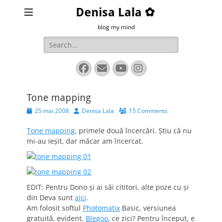
Denisa Lala ✿
blog my mind
Search
for:
Facebook
Email
YouTube
Instagram
Tone mapping
Posted
Author
25 mai 2008
Denisa Lala
15 Comments
on
Tone mapping
, primele două încercări. Ştiu că nu
mi-au ieşit, dar măcar am încercat.
EDIT: Pentru Dono şi ai săi cititori, alte poze cu şi
din Deva sunt
aici
.
Am folosit softul
Photomatix
Basic, versiunea
gratuită, evident.
Blegoo
, ce zici? Pentru început, e