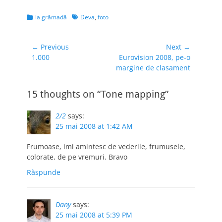
eu. Ce s-a
întâmplat? La
Categories
Tags
la grămadă
Deva
,
foto
Pizzeria Junior din
Deva, a fost servită
cu un suc expirat şi,
Navigare
← Previous
Next →
când i-a semnalat
Previous
Next
1.000
Eurovision 2008, pe-o
în
acest fapt…
post:
post:
margine de clasament
articole
15 thoughts on “Tone mapping”
2/2
says:
25 mai 2008 at 1:42 AM
Frumoase, imi amintesc de vederile, frumusele,
colorate, de pe vremuri. Bravo
Răspunde
Dany
says:
25 mai 2008 at 5:39 PM