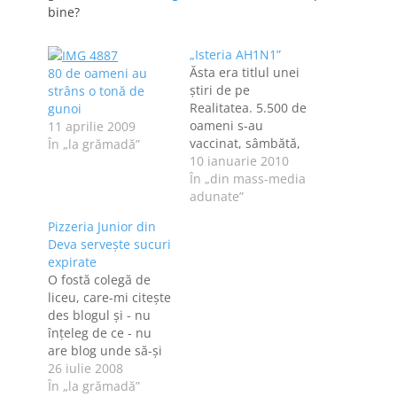
bine?
„Isteria AH1N1”
Ăsta era titlul unei
80 de oameni au
ştiri de pe
strâns o tonă de
Realitatea. 5.500 de
gunoi
oameni s-au
11 aprilie 2009
vaccinat, sâmbătă,
În „la grămadă”
împotriva gripei noi.
10 ianuarie 2010
Gripă nouă, pentru
În „din mass-media
că, mă-nţelegi, nu
adunate”
mai e politically
Pizzeria Junior din
correct să-i spui
Deva serveşte sucuri
gripă porcină. O
expirate
angajată - asistentă
O fostă colegă de
sau medic - de la
liceu, care-mi citeşte
Institutul "Matei
des blogul şi - nu
Balş" striga la
înţeleg de ce - nu
oamenii aflaţi la
are blog unde să-şi
coadă, prin…
spună oful, m-a
26 iulie 2008
rugat să i-l public
În „la grămadă”