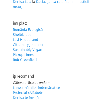
Denisa Lala
la
Dacia, șansa ratată a onomasticii
neaoșe
îmi plac:
România Ecologică
Shelbizleee
Levi Hildebrand
Gittemary Johansen
Sustainably Vegan
Pickup Limes
Rob Greenfield
îţi recomand
Câteva articole
random
:
Lunea mâinilor îndemânatice
Proiectul «Alfabet»
Denisa te învaţă