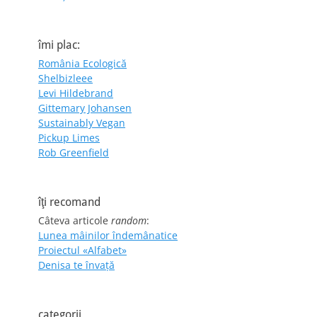
îmi plac:
România Ecologică
Shelbizleee
Levi Hildebrand
Gittemary Johansen
Sustainably Vegan
Pickup Limes
Rob Greenfield
îţi recomand
Câteva articole
random
:
Lunea mâinilor îndemânatice
Proiectul «Alfabet»
Denisa te învaţă
categorii