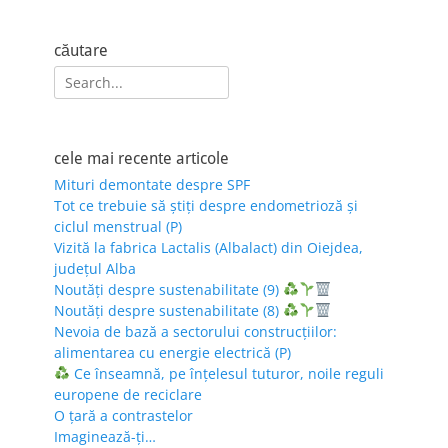
căutare
Search
for:
cele mai recente articole
Mituri demontate despre SPF
Tot ce trebuie să știți despre endometrioză și
ciclul menstrual (P)
Vizită la fabrica Lactalis (Albalact) din Oiejdea,
județul Alba
Noutăți despre sustenabilitate (9)
Noutăți despre sustenabilitate (8)
Nevoia de bază a sectorului construcțiilor:
alimentarea cu energie electrică (P)
Ce înseamnă, pe înțelesul tuturor, noile reguli
europene de reciclare
O țară a contrastelor
Imaginează-ți…