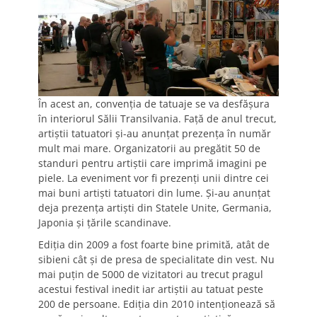
În acest an, convenţia de tatuaje se va desfăşura
în interiorul Sălii Transilvania. Faţă de anul trecut,
artiştii tatuatori şi-au anunţat prezenţa în număr
mult mai mare. Organizatorii au pregătit 50 de
standuri pentru artiştii care imprimă imagini pe
piele. La eveniment vor fi prezenţi unii dintre cei
mai buni artişti tatuatori din lume. Şi-au anunţat
deja prezenţa artişti din Statele Unite, Germania,
Japonia şi ţările scandinave.
Ediţia din 2009 a fost foarte bine primită, atât de
sibieni cât şi de presa de specialitate din vest. Nu
mai puţin de 5000 de vizitatori au trecut pragul
acestui festival inedit iar artiştii au tatuat peste
200 de persoane. Ediţia din 2010 intenţionează să