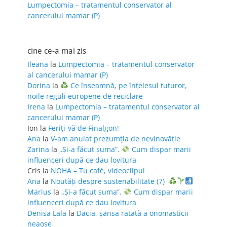
Lumpectomia – tratamentul conservator al
cancerului mamar (P)
cine ce-a mai zis
Ileana
la
Lumpectomia – tratamentul conservator
al cancerului mamar (P)
Dorina
la
Ce înseamnă, pe înțelesul tuturor,
noile reguli europene de reciclare
Irena
la
Lumpectomia – tratamentul conservator al
cancerului mamar (P)
Ion
la
Feriţi-vă de Finalgon!
Ana
la
V-am anulat prezumția de nevinovăție
Zarina
la
„Și-a făcut suma”.
Cum dispar marii
influenceri după ce dau lovitura
Cris
la
NOHA – Tu café, videoclipul
Ana
la
Noutăți despre sustenabilitate (7)
Marius
la
„Și-a făcut suma”.
Cum dispar marii
influenceri după ce dau lovitura
Denisa Lala
la
Dacia, șansa ratată a onomasticii
neaoșe