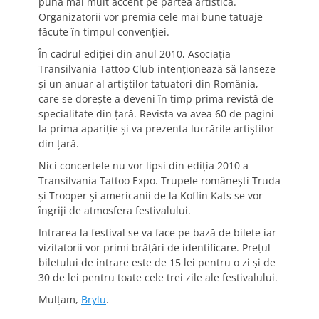
pună mai mult accent pe partea artistică.
Organizatorii vor premia cele mai bune tatuaje
făcute în timpul convenţiei.
În cadrul ediţiei din anul 2010, Asociaţia
Transilvania Tattoo Club intenţionează să lanseze
şi un anuar al artiştilor tatuatori din România,
care se doreşte a deveni în timp prima revistă de
specialitate din ţară. Revista va avea 60 de pagini
la prima apariţie şi va prezenta lucrările artiştilor
din ţară.
Nici concertele nu vor lipsi din ediţia 2010 a
Transilvania Tattoo Expo. Trupele româneşti Truda
şi Trooper şi americanii de la Koffin Kats se vor
îngriji de atmosfera festivalului.
Intrarea la festival se va face pe bază de bilete iar
vizitatorii vor primi brăţări de identificare. Preţul
biletului de intrare este de 15 lei pentru o zi şi de
30 de lei pentru toate cele trei zile ale festivalului.
Mulţam,
Brylu
.