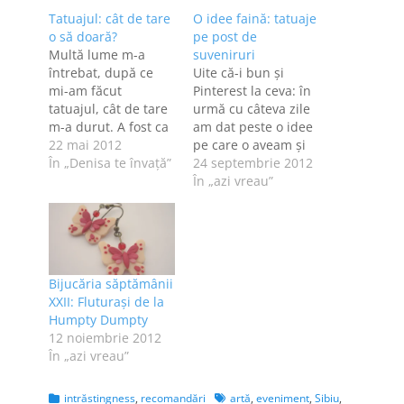
Tatuajul: cât de tare
O idee faină: tatuaje
o să doară?
pe post de
Multă lume m-a
suveniruri
întrebat, după ce
Uite că-i bun şi
mi-am făcut
Pinterest la ceva: în
tatuajul, cât de tare
urmă cu câteva zile
m-a durut. A fost ca
am dat peste o idee
o înţepătură de
22 mai 2012
pe care o aveam şi
ţânţar continuă,
În „Denisa te învaţă”
eu, dar un pic altfel.
24 septembrie 2012
timp de o oră - altă
Eu mă gândeam să-
În „azi vreau”
comparaţie nu ştiu
mi fac câte un tatuaj
să fac, maşinăria aia
mic cu steagul
are mai multe ace
fiecărei ţări pe care
care te înţeapă
am vizitat-o, în
simultan până când
speranţa că la
Bijucăria săptămânii
e gata tatuajul sau
sfârşitul vieţii…
XXII: Fluturaşi de la
până…
Humpty Dumpty
12 noiembrie 2012
În „azi vreau”
Categories
Tags
intrăstingness
,
recomandări
artă
,
eveniment
,
Sibiu
,