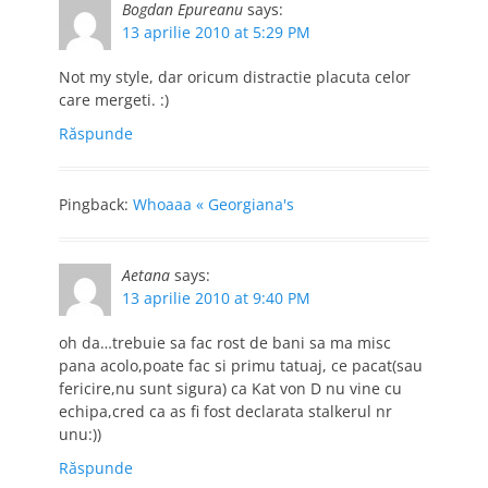
Bogdan Epureanu
says:
13 aprilie 2010 at 5:29 PM
Not my style, dar oricum distractie placuta celor
care mergeti. :)
Răspunde
Pingback:
Whoaaa « Georgiana's
Aetana
says:
13 aprilie 2010 at 9:40 PM
oh da…trebuie sa fac rost de bani sa ma misc
pana acolo,poate fac si primu tatuaj, ce pacat(sau
fericire,nu sunt sigura) ca Kat von D nu vine cu
echipa,cred ca as fi fost declarata stalkerul nr
unu:))
Răspunde