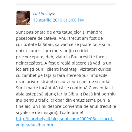
LiaLia
says:
15 aprilie 2010 at 3:00 PM
Sunt pasionată de arta tatuajelor şi mândră
posesoare de câteva. Anul trecut am fost de
curiozitate la Sibiu, să văd ce se poate face şi la
noi (recunosc, am mers puţin cu idei
preconcepute, deh, viaţa la Bucureşti te face
neîncrezător). A fost o reală plăcere să văd la un
loc artişti buni, clienţi încântaţi, vizitatori curioşi
cu zâmbet pe faţă şi fără stereotipuri imbecile,
nicio privire strâmbă sau vreun chef de scandal.
Sunt foarte încântată că se continuă Convenţia şi
abia aştept să ajung iar la Sibiu :) Dacă îmi permiţi
(nu pentru trafic, ci doar din entuziasm), pun la
tine aici un link despre Convenţia de anul trecut (e
şi galerie de imagini). Toate bune!
http://liarebelyell.blogspot.com/2009/06/ce-facut-
vulpea-la-sibiu.html