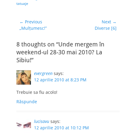
tatuaje
Navigare
← Previous
Next →
Previous
Next
„Mulţumesc!”
Diverse [6]
în
post:
post:
articole
8 thoughts on “Unde mergem în
weekend-ul 28-30 mai 2010? La
Sibiu!”
evergreen
says:
12 aprilie 2010 at 8:23 PM
Trebuie sa fiu acolo!
Răspunde
lucisavu
says:
12 aprilie 2010 at 10:12 PM