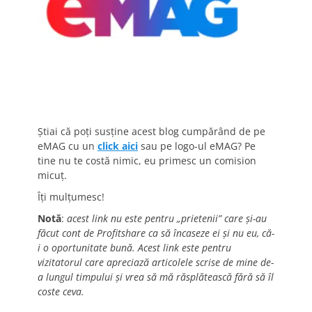
Știai că poți susține acest blog cumpărând de pe
eMAG cu un
click aici
sau pe logo-ul eMAG? Pe
tine nu te costă nimic, eu primesc un comision
micuț.
Îți mulțumesc!
Notă
:
acest link nu este pentru „prietenii” care și-au
făcut cont de Profitshare ca să încaseze ei și nu eu, că-
i o oportunitate bună. Acest link este pentru
vizitatorul care apreciază articolele scrise de mine de-
a lungul timpului și vrea să mă răsplătească fără să îl
coste ceva.