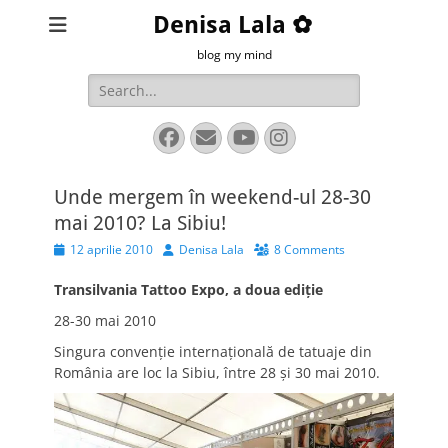
Denisa Lala ✿
blog my mind
Search
for:
Facebook
Email
YouTube
Instagram
Unde mergem în weekend-ul 28-30
mai 2010? La Sibiu!
Posted
Author
12 aprilie 2010
Denisa Lala
8 Comments
on
Transilvania Tattoo Expo, a doua ediţie
28-30 mai 2010
Singura convenţie internaţională de tatuaje din
România are loc la Sibiu, între 28 şi 30 mai 2010.