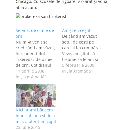
Chicago. Cu scuzele de rigoare, v-o arăt şi vouă
abia acum:
Servus, de o mie de
Am şi eu ceşti!
ori!
De când am văzut
Nu mi-a venit să
setul de ceşti pe
cred când am văzut,
care şi l-a cumpărat
în reader, titlul
Veve, am ştiut că
"«Servus» de o mie
trebuie să le am şi
de ori". Cotidianul
eu. Cum a remarcat
5 februarie 2009
Servus Hunedoara,
11 aprilie 2008
şi primul
În „la grămadă”
unde am lucrat şi eu
În „la grămadă”
comentator de la
o bună perioadă de
Veve, designul
timp, ca editor,
ceştilor aduce cu cel
corector, om bun la
al blogului meu.
toate ş.a., a ajuns la
Cum să nu le vreau,
numărul 1.000. Sunt
când cănile sunt
Nici nu-mi băusem
multe, foarte multe
boala mea? Da,…
bine cafeaua și deja
apariţii pentru un…
mi s-a oferit un copil
23 iulie 2015