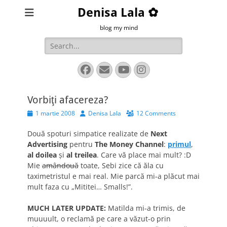
Denisa Lala ✿
blog my mind
Search
for:
Facebook
Email
YouTube
Instagram
Vorbiţi afacereza?
Posted
Author
1 martie 2008
Denisa Lala
12 Comments
on
Două spoturi simpatice realizate de
Next
Advertising
pentru
The Money Channel
:
primul
,
al doilea
şi
al treilea
. Care vă place mai mult? :D
Mie
amândouă
toate, Sebi zice că ăla cu
taximetristul e mai real. Mie parcă mi-a plăcut mai
mult faza cu „Mititei… Smalls!”.
MUCH LATER UPDATE:
Matilda mi-a trimis, de
muuuult, o reclamă pe care a văzut-o prin