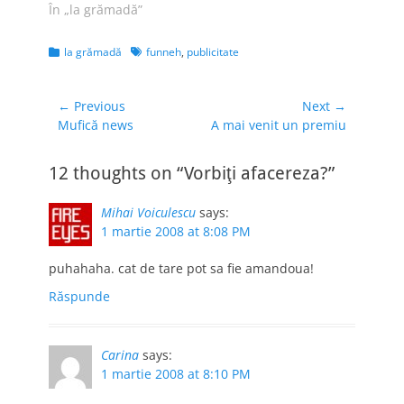
În „la grămadă”
Categories
Tags
la grămadă
funneh
,
publicitate
Navigare
← Previous
Next →
Previous
Next
Mufică news
A mai venit un premiu
în
post:
post:
articole
12 thoughts on “Vorbiţi afacereza?”
Mihai Voiculescu
says:
1 martie 2008 at 8:08 PM
puhahaha. cat de tare pot sa fie amandoua!
Răspunde
Carina
says:
1 martie 2008 at 8:10 PM