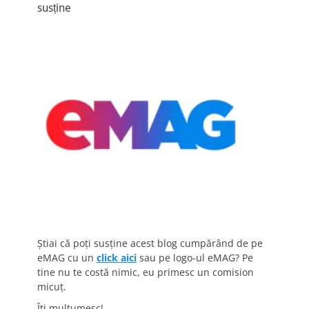
susține
Știai că poți susține acest blog cumpărând de pe
eMAG cu un
click aici
sau pe logo-ul eMAG? Pe
tine nu te costă nimic, eu primesc un comision
micuț.
Îți mulțumesc!