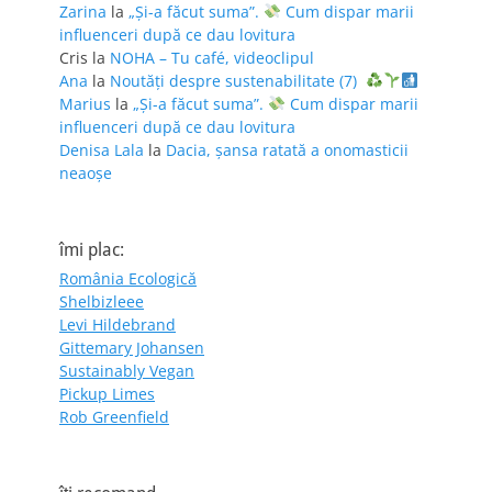
Zarina
la
„Și-a făcut suma”.
Cum dispar marii
influenceri după ce dau lovitura
Cris
la
NOHA – Tu café, videoclipul
Ana
la
Noutăți despre sustenabilitate (7)
Marius
la
„Și-a făcut suma”.
Cum dispar marii
influenceri după ce dau lovitura
Denisa Lala
la
Dacia, șansa ratată a onomasticii
neaoșe
îmi plac:
România Ecologică
Shelbizleee
Levi Hildebrand
Gittemary Johansen
Sustainably Vegan
Pickup Limes
Rob Greenfield