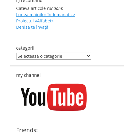
îţi recomand
Câteva articole
random
:
Lunea mâinilor îndemânatice
Proiectul «Alfabet»
Denisa te învaţă
categorii
categorii
my channel
Friends: